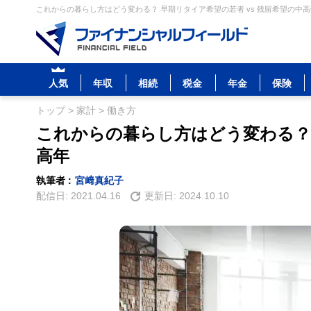
これからの暮らし方はどう変わる？ 早期リタイア希望の若者 vs 残留希望の中高
人気
年収
相続
税金
年金
保険
トップ
>
家計
>
働き方
これからの暮らし方はどう変わる？ 
高年
執筆者 :
宮﨑真紀子
配信日:
2021.04.16
更新日:
2024.10.10