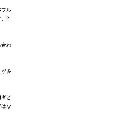
バブル
、2
ち合わ
りが多
両者ど
ではな