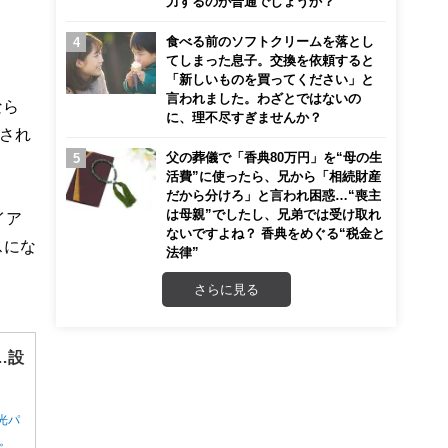
力するのが普通でしょうか？
食べる前のソフトクリームを落とし
てしまった息子。交換を依頼すると
「新しいものを買ってください」と
言われました。わざとではないの
なら
に、理不尽すぎませんか？
され
父の葬儀で「香典80万円」を“母の生
活費”に使ったら、兄から「相続財産
だから分けろ」と言われ困惑…“喪主
は母親”でしたし、兄弟では受け取れ
イア
ないですよね？ 香典をめぐる“税金と
スにな
法律”
さらに見る
…設
光パ
ん。