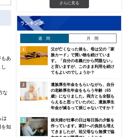
さらに見る
ランキング
週 間
月 間
父が亡くなった後も、母は父の「家
族カード」で買い物を続けていま
ジもあ
す。「自分の名義だから問題ない」
まし
と言いますが、このまま利用を続け
てもよいのでしょうか？
遺族厚生年金をもらいながら、自分
の老齢厚生年金をもらう年齢（65
方な
歳）になりました。両方とも全額も
らえると思っていたのに、遺族厚生
年金が減るって損じゃないですか？
らは
娘夫婦が仕事の日は毎日孫の夕飯を
作っています。家計への負担も増え
用を知
てきましたが、祖父母なら無償で協