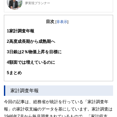
夢実現プランナー
2級ファイナンシャルプランニング技能士／2級DCプランナ
ー／住宅ローンアドバイザーなどの資格を保有し、相談され
目次
る方が安心して過ごせるプランニングを行うための総括的な
[
非表示
]
提案を行う
1
家計調査年報
各種セミナーやコラムなど多数の実績があり、定評を受けて
いる
2
高度成長期から成熟期へ
https://moneysmith.biz
3
日銀は2％物価上昇を目標に
4
額面では増えているのに
5
まとめ
家計調査年報
今回の記事は、総務省が統計を行っている「家計調査年
報」の家計収支編のデータを基にしています。家計調査は
1946年7月から毎月調査されているもので、「家計収支