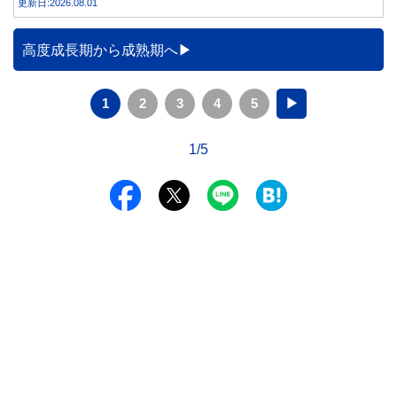
更新日:2026.08.01
事実です。では、26度から28度へ2度上げた場合、電気代は
どれくらい変わるのでしょうか。 本記事では、公的機関の
データをもとに、節約効果の目安と快適に過ごすためのポイ
高度成長期から成熟期へ
ントを分かりやすく解説します。
1
2
3
4
5
▶
1/5