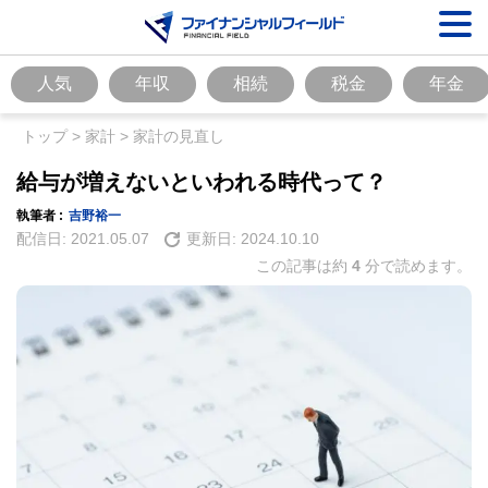
人気
年収
相続
税金
年金
トップ
>
家計
>
家計の見直し
給与が増えないといわれる時代って？
執筆者 :
吉野裕一
配信日:
2021.05.07
更新日:
2024.10.10
この記事は約
4
分で読めます。