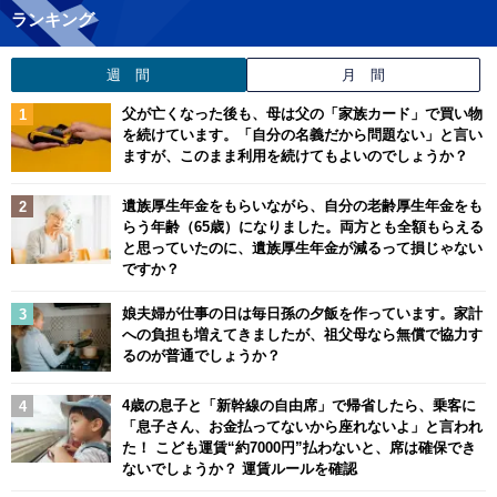
ランキング
週 間
月 間
父が亡くなった後も、母は父の「家族カード」で買い物
を続けています。「自分の名義だから問題ない」と言い
ますが、このまま利用を続けてもよいのでしょうか？
遺族厚生年金をもらいながら、自分の老齢厚生年金をも
らう年齢（65歳）になりました。両方とも全額もらえる
と思っていたのに、遺族厚生年金が減るって損じゃない
ですか？
娘夫婦が仕事の日は毎日孫の夕飯を作っています。家計
への負担も増えてきましたが、祖父母なら無償で協力す
るのが普通でしょうか？
4歳の息子と「新幹線の自由席」で帰省したら、乗客に
「息子さん、お金払ってないから座れないよ」と言われ
た！ こども運賃“約7000円”払わないと、席は確保でき
ないでしょうか？ 運賃ルールを確認