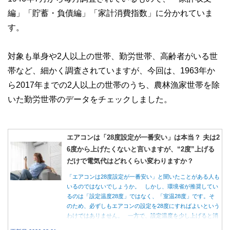
編」「貯蓄・負債編」「家計消費指数」に分かれていま
す。
対象も単身や2人以上の世帯、勤労世帯、高齢者がいる世
帯など、細かく調査されていますが、今回は、1963年か
ら2017年までの2人以上の世帯のうち、農林漁家世帯を除
いた勤労世帯のデータをチェックしました。
エアコンは「28度設定が一番安い」は本当？ 夫は2
6度から上げたくないと言いますが、“2度”上げる
だけで電気代はどれくらい変わりますか？
「エアコンは28度設定が一番安い」と聞いたことがある人も
いるのではないでしょうか。 しかし、環境省が推奨してい
るのは「設定温度28度」ではなく、「室温28度」です。そ
のため、必ずしもエアコンの設定を28度にすればよいという
わけではありません。 一方で、設定温度を少し上げると消
費電力が減り、電気代の節約につながる可能性があることも