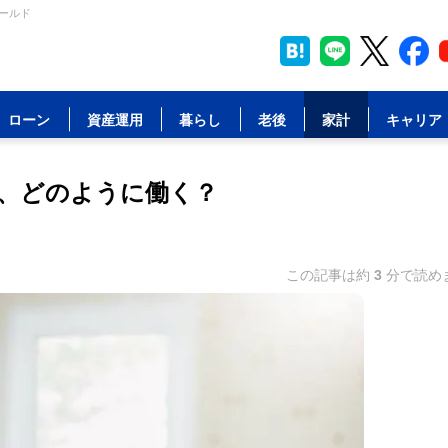
ールド
ローン
資産運用
暮らし
老後
家計
キャリア
、どのように働く？
この記事は約
3
分で読め