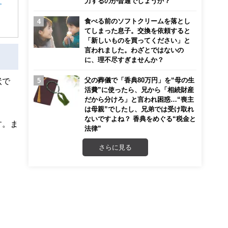
力するのが普通でしょうか？
ん。
食べる前のソフトクリームを落とし
てしまった息子。交換を依頼すると
「新しいものを買ってください」と
言われました。わざとではないの
に、理不尽すぎませんか？
父の葬儀で「香典80万円」を“母の生
状で
活費”に使ったら、兄から「相続財産
だから分けろ」と言われ困惑…“喪主
は母親”でしたし、兄弟では受け取れ
ないですよね？ 香典をめぐる“税金と
す。ま
法律”
さらに見る