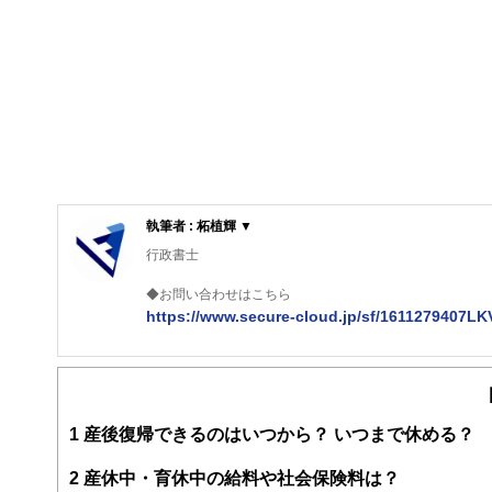
執筆者 : 柘植輝 ▼
行政書士
◆お問い合わせはこちら
https://www.secure-cloud.jp/sf/1611279407L
２級ファイナンシャルプランナー
大学在学中から行政書士、２級FP技能士、宅建士の資格
現在では行政書士・ファイナンシャルプランナーとして活
企業法務まで幅広く手掛ける。
1
産後復帰できるのはいつから？ いつまで休める？
2
産休中・育休中の給料や社会保険料は？