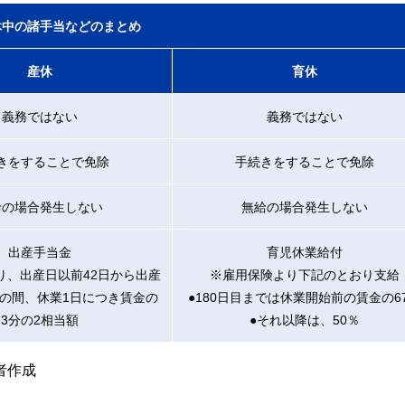
休中の諸手当などのまとめ
産休
育休
義務ではない
義務ではない
きをすることで免除
手続きをすることで免除
給の場合発生しない
無給の場合発生しない
出産手当金
育児休業給付
り、出産日以前42日から出産
※雇用保険より下記のとおり支給
での間、休業1日につき賃金の
●180日目までは休業開始前の賃金の6
3分の2相当額
●それ以降は、50％
者作成