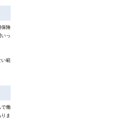
用保険
間いっ
ない範
ムで働
ありま