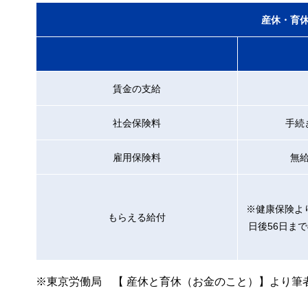
産休・育
賃金の支給
社会保険料
手続
雇用保険料
無
※健康保険よ
もらえる給付
日後56日ま
※東京労働局 【 産休と育休（お金のこと）】より筆