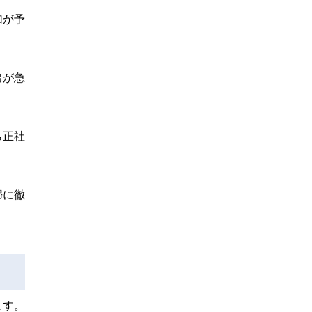
加が予
出が急
ら正社
婦に徹
ます。