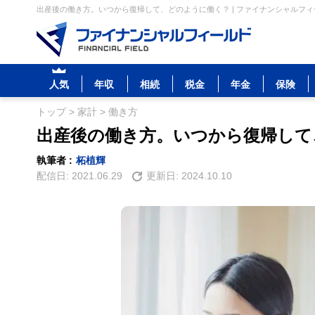
出産後の働き方。いつから復帰して、どのように働く？ | ファイナンシャルフィ
人気
年収
相続
税金
年金
保険
トップ
>
家計
>
働き方
出産後の働き方。いつから復帰して
執筆者 :
柘植輝
配信日:
2021.06.29
更新日:
2024.10.10