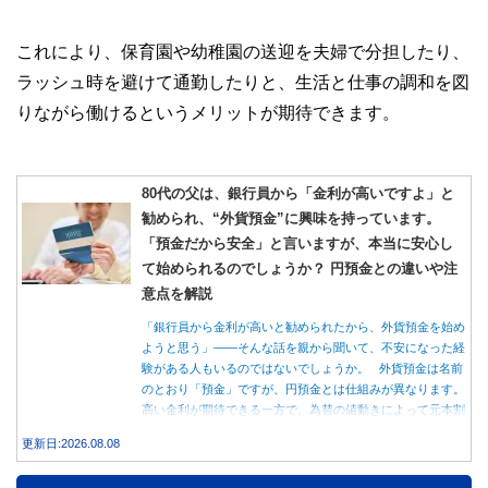
これにより、保育園や幼稚園の送迎を夫婦で分担したり、
ラッシュ時を避けて通勤したりと、生活と仕事の調和を図
りながら働けるというメリットが期待できます。
80代の父は、銀行員から「金利が高いですよ」と
勧められ、“外貨預金”に興味を持っています。
「預金だから安全」と言いますが、本当に安心し
て始められるのでしょうか？ 円預金との違いや注
意点を解説
「銀行員から金利が高いと勧められたから、外貨預金を始め
ようと思う」――そんな話を親から聞いて、不安になった経
験がある人もいるのではないでしょうか。 外貨預金は名前
のとおり「預金」ですが、円預金とは仕組みが異なります。
高い金利が期待できる一方で、為替の値動きによって元本割
れする可能性もあります。 この記事では、外貨預金の仕組
更新日:2026.08.08
みや円預金との違い、始める前に知っておきたい注意点を分
かりやすく解説します。