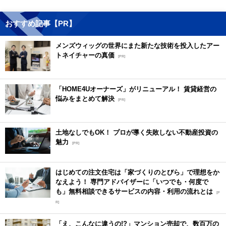
おすすめ記事【PR】
メンズウィッグの世界にまた新たな技術を投入したアー
トネイチャーの真価
[PR]
「HOME4Uオーナーズ」がリニューアル！ 賃貸経営の
悩みをまとめて解決
[PR]
土地なしでもOK！ プロが導く失敗しない不動産投資の
魅力
[PR]
はじめての注文住宅は「家づくりのとびら」で理想をか
なえよう！ 専門アドバイザーに「いつでも・何度で
も」無料相談できるサービスの内容・利用の流れとは
[P
R]
「え、こんなに違うの!?」マンション売却で、数百万の