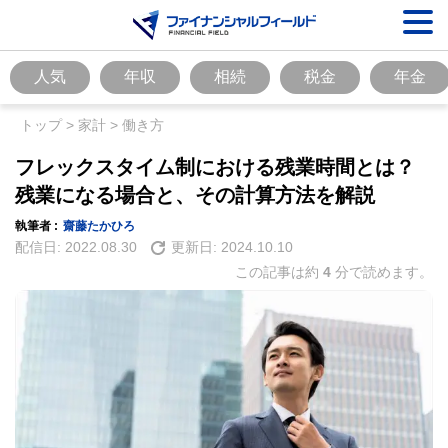
人気
年収
相続
税金
年金
トップ
>
家計
>
働き方
フレックスタイム制における残業時間とは？
残業になる場合と、その計算方法を解説
執筆者 :
齋藤たかひろ
配信日:
2022.08.30
更新日:
2024.10.10
この記事は約
4
分で読めます。