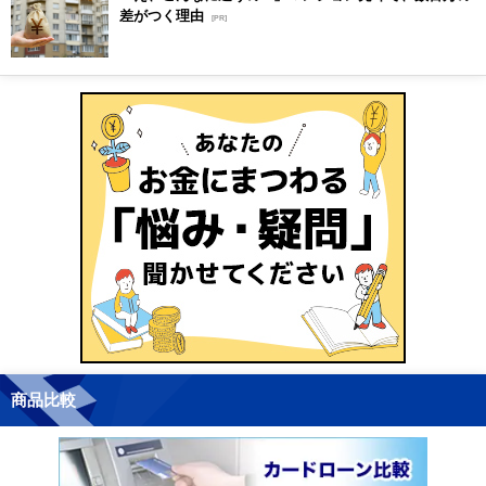
差がつく理由
[PR]
商品比較