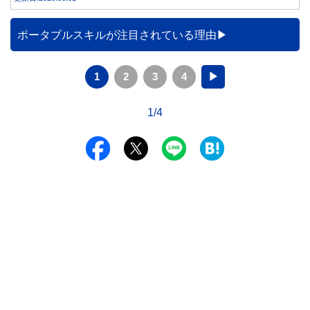
事実です。では、26度から28度へ2度上げた場合、電気代は
どれくらい変わるのでしょうか。 本記事では、公的機関の
データをもとに、節約効果の目安と快適に過ごすためのポイ
ポータブルスキルが注目されている理由
ントを分かりやすく解説します。
1
2
3
4
▶
1/4