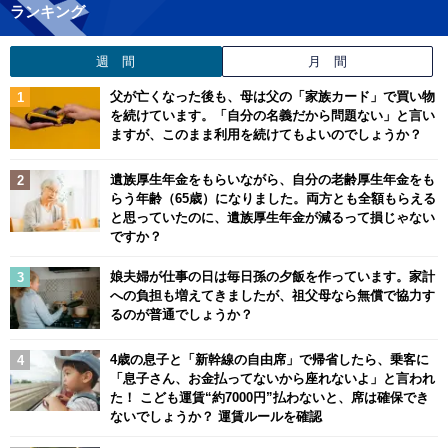
ランキング
週 間
月 間
父が亡くなった後も、母は父の「家族カード」で買い物
を続けています。「自分の名義だから問題ない」と言い
ますが、このまま利用を続けてもよいのでしょうか？
遺族厚生年金をもらいながら、自分の老齢厚生年金をも
らう年齢（65歳）になりました。両方とも全額もらえる
と思っていたのに、遺族厚生年金が減るって損じゃない
ですか？
娘夫婦が仕事の日は毎日孫の夕飯を作っています。家計
への負担も増えてきましたが、祖父母なら無償で協力す
るのが普通でしょうか？
4歳の息子と「新幹線の自由席」で帰省したら、乗客に
「息子さん、お金払ってないから座れないよ」と言われ
た！ こども運賃“約7000円”払わないと、席は確保でき
ないでしょうか？ 運賃ルールを確認