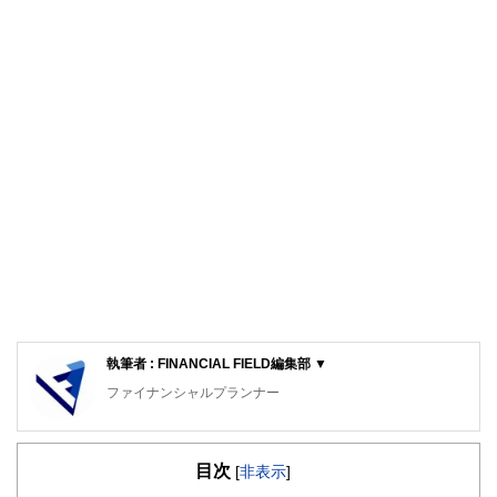
執筆者 : FINANCIAL FIELD編集部 ▼
ファイナンシャルプランナー
FinancialField編集部は、金融、経済に関する記事を、日々
の暮らしにどのような影響を与えるかという視点で、お金の
目次
知識がない方でも理解できるようわかりやすく発信していま
[
非表示
]
す。