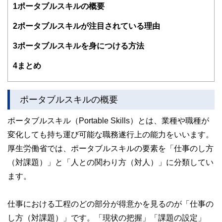
1
ポータブルスキルの概要
編集部のメンバーは、ファイナンシャルプランナーの資格取
得者を中心に「お金や暮らし」に関する書籍・雑誌の編集経
2
ポータブルスキルが注目されている理由
験者で構成され、企画立案から記事掲載まですべての工程に
関わることで、読者目線のコンテンツを追求しています。
3
ポータブルスキルを身につける方法
FinancialFieldの特徴は、ファイナンシャルプランナー、弁
4
まとめ
護士、税理士、宅地建物取引士、相続診断士、住宅ローンア
ドバイザー、DCプランナー、公認会計士、社会保険労務
士、行政書士、投資アナリスト、キャリアコンサルタントな
ど150名以上の有資格者を執筆者・監修者として迎え、むず
ポータブルスキルの概要
かしく感じられる年金や税金、相続、保険、ローンなどの話
をわかりやすく発信している点です。
ポータブルスキル（Portable Skills）とは、業種や職種が
このように編集経験豊富なメンバーと金融や経済に精通した
変化しても持ち運び可能な職務遂行上の能力をいいます。
執筆者・監修者による執筆体制を築くことで、内容のわかり
やすさはもちろんのこと、読み応えのあるコンテンツと確か
厚生労働省では、ポータブルスキルの要素を「仕事のし方
な情報発信を実現しています。
（対課題）」と「人との関わり方（対人）」に分類してい
私たちは、快適でより良い生活のアイデアを提供するお金の
ます。
コンシェルジュを目指します。
仕事における工程のどの部分が得意かを見るのが「仕事の
し方（対課題）」です。「現状の把握」「課題の設定」