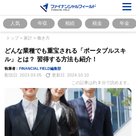
人気
年収
相続
税金
年金
トップ
>
家計
>
働き方
どんな業種でも重宝される「ポータブルスキ
ル」とは？ 習得する方法も紹介！
執筆者 :
FINANCIAL FIELD編集部
配信日:
2023.03.05
更新日:
2024.10.10
この記事は約
3
分で読めます。