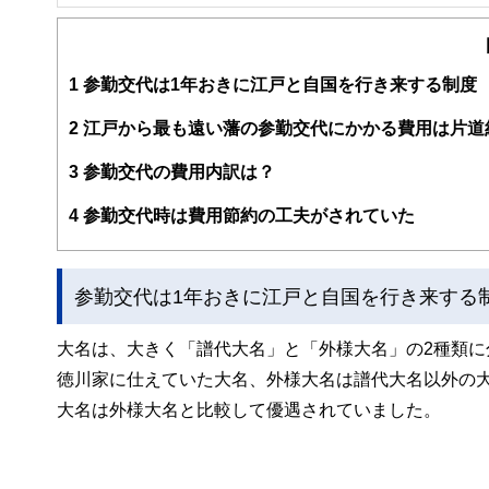
FinancialField編集部は、金融、経済に関する記
るようわかりやすく発信しています。
編集部のメンバーは、ファイナンシャルプランナーの資格
案から記事掲載まですべての工程に関わることで、読者目
1
参勤交代は1年おきに江戸と自国を行き来する制度
FinancialFieldの特徴は、ファイナンシャルプラ
2
江戸から最も遠い藩の参勤交代にかかる費用は片道約
ー、公認会計士、社会保険労務士、行政書士、投資アナリ
え、むずかしく感じられる年金や税金、相続、保険、ロー
3
参勤交代の費用内訳は？
このように編集経験豊富なメンバーと金融や経済に精通し
4
参勤交代時は費用節約の工夫がされていた
と、読み応えのあるコンテンツと確かな情報発信を実現し
私たちは、快適でより良い生活のアイデアを提供するお金
参勤交代は1年おきに江戸と自国を行き来する
大名は、大きく「譜代大名」と「外様大名」の2種類に
徳川家に仕えていた大名、外様大名は譜代大名以外の
大名は外様大名と比較して優遇されていました。