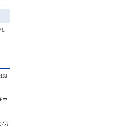
でし
は銀
田中
で7万