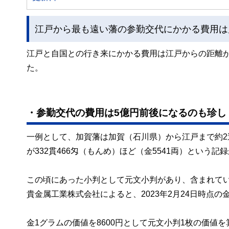
江戸から最も遠い藩の参勤交代にかかる費用は
江戸と自国との行き来にかかる費用は江戸からの距離
た。
・参勤交代の費用は5億円前後になるのも珍し
一例として、加賀藩は加賀（石川県）から江戸まで約2
が332貫466匁（もんめ）ほど（金5541両）という記
この頃にあった小判として元文小判があり、含まれてい
貴金属工業株式会社によると、2023年2月24日時点の
金1グラムの価値を8600円として元文小判1枚の価値を算