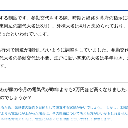
をする制度です。参勤交代をする際、時期と経路を幕府の指示に
東周辺の譜代大名は8月）、外様大名は4月と決められており、
だったといわれています。
名行列で街道が混雑しないように調整をしていました。参勤交
譜代大名の参勤交代は不要、江戸に近い関東の大名は半年おき、
ます。
わが家の今月の電気代が昨年よりも2万円ほど高くなりました
のでしょうか？
えるため、光熱費の節約を目的として設置する家庭が多いでしょう。 しかし、太陽
年よりも電気代が上がった場合は、その理由について考えた方がいいかもしれませ
トを得る方法とともに、電気代が高くなる理由について詳しく解説します。