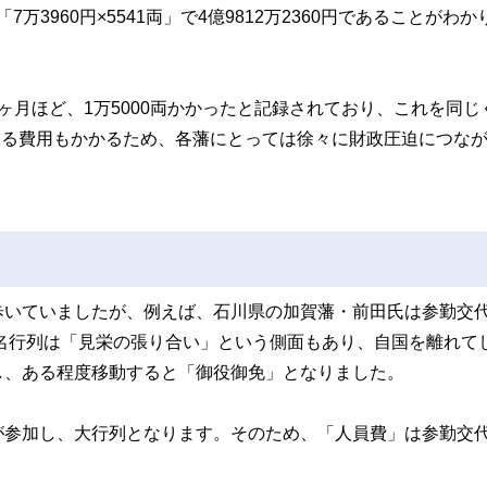
万3960円×5541両」で4億9812万2360円であることがわか
ヶ月ほど、1万5000両かかったと記録されており、これを同じ
在する費用もかかるため、各藩にとっては徐々に財政圧迫につな
歩いていましたが、例えば、石川県の加賀藩・前田氏は参勤交
大名行列は「見栄の張り合い」という側面もあり、自国を離れて
し、ある程度移動すると「御役御免」となりました。
が参加し、大行列となります。そのため、「人員費」は参勤交