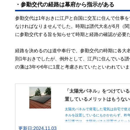
・参勤交代の経路は幕府から指示がある
参勤交代は1年おきに江戸と自国に交互に住んで仕事
なければなりませんでした。時期は譜代大名が6月（関
に参勤交代する旨を知らせて時期と経路の確認が必要
経路を決めるのは道中奉行で、参勤交代の時期に各大
則1年おきでしたが、例外として、江戸に住んでいる
の藩は3年や6年に1度と考慮されていたといわれてい
「太陽光パネル」をつけている
置しているメリットはもうない
太陽光パネルで発電した電気は自宅で使
ネルを設置しているにもかかわらず、昨
本記事では、太陽光パネル設置でメリッ
更新日:2024.11.03