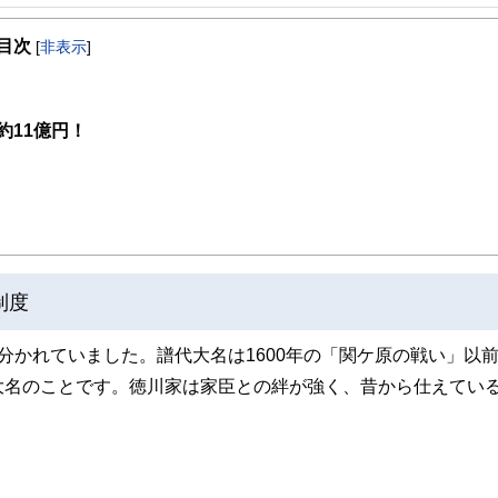
事を、日々の暮らしにどのような影響を与えるかという視点で、お金の知識がない方でも理
目次
[
非表示
]
取得者を中心に「お金や暮らし」に関する書籍・雑誌の編集経験者で構成され、企
線のコンテンツを追求しています。
ンナー、弁護士、税理士、宅地建物取引士、相続診断士、住宅ローンアドバイザー、DCプラ
11億円！
スト、キャリアコンサルタントなど150名以上の有資格者を執筆者・監修者として
ンなどの話をわかりやすく発信している点です。
た執筆者・監修者による執筆体制を築くことで、内容のわかりやすさはもちろんの
ています。
のコンシェルジュを目指します。
制度
分かれていました。譜代大名は1600年の「関ケ原の戦い」以
大名のことです。徳川家は家臣との絆が強く、昔から仕えてい