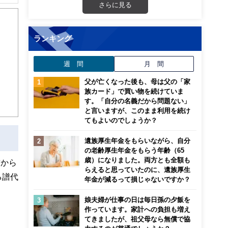
解でき
さらに見る
画立
ランキング
ンナ
週 間
月 間
迎
父が亡くなった後も、母は父の「家
こ
族カード」で買い物を続けていま
す。「自分の名義だから問題ない」
と言いますが、このまま利用を続け
てもよいのでしょうか？
遺族厚生年金をもらいながら、自分
の老齢厚生年金をもらう年齢（65
歳）になりました。両方とも全額も
前から
らえると思っていたのに、遺族厚生
る譜代
年金が減るって損じゃないですか？
娘夫婦が仕事の日は毎日孫の夕飯を
作っています。家計への負担も増え
てきましたが、祖父母なら無償で協