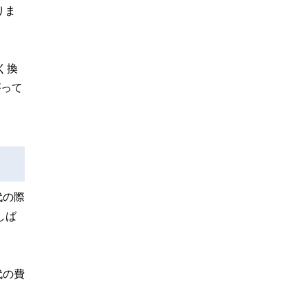
りま
く換
がって
代の際
しば
代の費