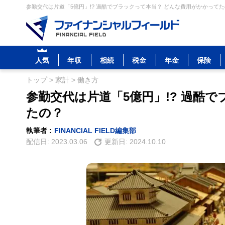
参勤交代は片道「5億円」!? 過酷でブラックって本当？ どんな費用がかかってた
人気
年収
相続
税金
年金
保険
トップ
>
家計
>
働き方
参勤交代は片道「5億円」!? 過酷
たの？
執筆者 :
FINANCIAL FIELD編集部
配信日:
2023.03.06
更新日:
2024.10.10