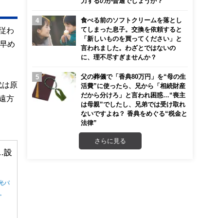
力するのが普通でしょうか？
食べる前のソフトクリームを落とし
てしまった息子。交換を依頼すると
従わ
「新しいものを買ってください」と
早め
言われました。わざとではないの
に、理不尽すぎませんか？
父の葬儀で「香典80万円」を“母の生
代は原
活費”に使ったら、兄から「相続財産
だから分けろ」と言われ困惑…“喪主
遠方
は母親”でしたし、兄弟では受け取れ
ないですよね？ 香典をめぐる“税金と
法律”
さらに見る
…設
光パ
ん。