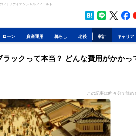
の？ | ファイナンシャルフィールド
ローン
資産運用
暮らし
老後
家計
キャリア
でブラックって本当？ どんな費用がかかっ
この記事は約
4
分で読め