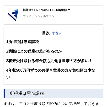
執筆者 : FINANCIAL FIELD編集部 ▼
ファイナンシャルプランナー
FinancialField編集部は、金融、経済に関する記事を、日々
の暮らしにどのような影響を与えるかという視点で、お金の
目次
知識がない方でも理解できるようわかりやすく発信していま
[
非表示
]
す。
1
所得税は累進課税
編集部のメンバーは、ファイナンシャルプランナーの資格取
得者を中心に「お金や暮らし」に関する書籍・雑誌の編集経
2
実際にどの程度の差があるのか
験者で構成され、企画立案から記事掲載まですべての工程に
関わることで、読者目線のコンテンツを追求しています。
3
将来受け取れる年金額も共働き世帯の方が多い！
FinancialFieldの特徴は、ファイナンシャルプランナー、弁
4
年収500万円ずつの共働き世帯の方が負担額は少な
護士、税理士、宅地建物取引士、相続診断士、住宅ローンア
ドバイザー、DCプランナー、公認会計士、社会保険労務
い！
士、行政書士、投資アナリスト、キャリアコンサルタントな
ど150名以上の有資格者を執筆者・監修者として迎え、むず
かしく感じられる年金や税金、相続、保険、ローンなどの話
をわかりやすく発信している点です。
所得税は累進課税
このように編集経験豊富なメンバーと金融や経済に精通した
まずは、年収と手取り額の関係について理解しておきまし
執筆者・監修者による執筆体制を築くことで、内容のわかり