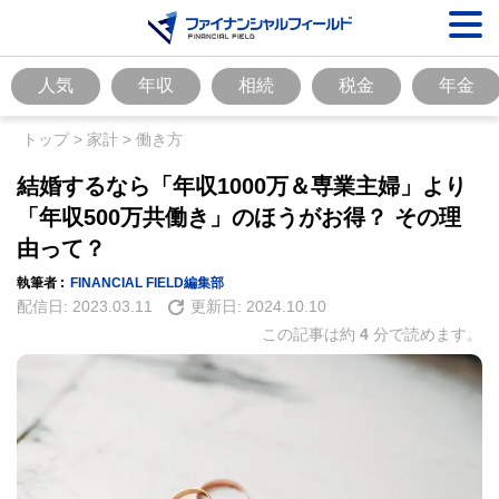
人気
年収
相続
税金
年金
トップ
>
家計
>
働き方
結婚するなら「年収1000万＆専業主婦」より
「年収500万共働き」のほうがお得？ その理
由って？
執筆者 :
FINANCIAL FIELD編集部
配信日:
2023.03.11
更新日:
2024.10.10
この記事は約
4
分で読めます。