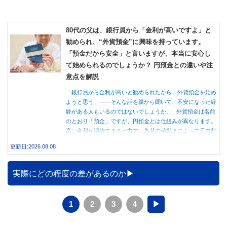
80代の父は、銀行員から「金利が高いですよ」と
勧められ、“外貨預金”に興味を持っています。
「預金だから安全」と言いますが、本当に安心し
て始められるのでしょうか？ 円預金との違いや注
意点を解説
「銀行員から金利が高いと勧められたから、外貨預金を始め
ようと思う」――そんな話を親から聞いて、不安になった経
験がある人もいるのではないでしょうか。 外貨預金は名前
のとおり「預金」ですが、円預金とは仕組みが異なります。
高い金利が期待できる一方で、為替の値動きによって元本割
れする可能性もあります。 この記事では、外貨預金の仕組
更新日:2026.08.08
みや円預金との違い、始める前に知っておきたい注意点を分
かりやすく解説します。
実際にどの程度の差があるのか
1
2
3
4
▶