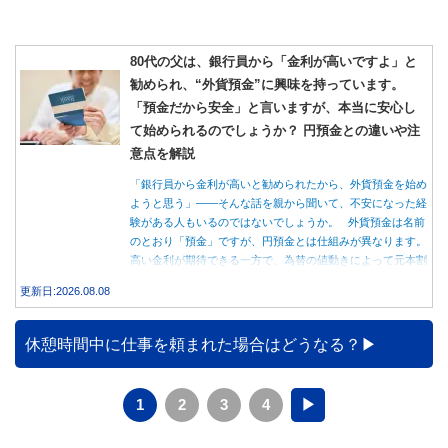
80代の父は、銀行員から「金利が高いですよ」と
勧められ、“外貨預金”に興味を持っています。
「預金だから安全」と言いますが、本当に安心し
て始められるのでしょうか？ 円預金との違いや注
意点を解説
「銀行員から金利が高いと勧められたから、外貨預金を始め
ようと思う」――そんな話を親から聞いて、不安になった経
験がある人もいるのではないでしょうか。 外貨預金は名前
のとおり「預金」ですが、円預金とは仕組みが異なります。
高い金利が期待できる一方で、為替の値動きによって元本割
れする可能性もあります。 この記事では、外貨預金の仕組
更新日:2026.08.08
みや円預金との違い、始める前に知っておきたい注意点を分
かりやすく解説します。
休憩時間中に仕事を頼まれた場合はどうなる？
1
2
3
4
▶