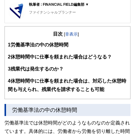
執筆者 : FINANCIAL FIELD編集部 ▼
ファイナンシャルプランナー
FinancialField編集部は、金融、経済に関する記事を、日々
の暮らしにどのような影響を与えるかという視点で、お金の
目次
知識がない方でも理解できるようわかりやすく発信していま
[
非表示
]
す。
1
労働基準法の中の休憩時間
編集部のメンバーは、ファイナンシャルプランナーの資格取
得者を中心に「お金や暮らし」に関する書籍・雑誌の編集経
2
休憩時間中に仕事を頼まれた場合はどうなる？
験者で構成され、企画立案から記事掲載まですべての工程に
関わることで、読者目線のコンテンツを追求しています。
3
残業代は発生するのか？
FinancialFieldの特徴は、ファイナンシャルプランナー、弁
4
休憩時間中に仕事を頼まれた場合は、対応した休憩時
護士、税理士、宅地建物取引士、相続診断士、住宅ローンア
ドバイザー、DCプランナー、公認会計士、社会保険労務
間も与えられ、残業代を請求することも可能
士、行政書士、投資アナリスト、キャリアコンサルタントな
ど150名以上の有資格者を執筆者・監修者として迎え、むず
かしく感じられる年金や税金、相続、保険、ローンなどの話
をわかりやすく発信している点です。
労働基準法の中の休憩時間
このように編集経験豊富なメンバーと金融や経済に精通した
労働基準法では休憩時間がどのようなものなのか定義され
執筆者・監修者による執筆体制を築くことで、内容のわかり
やすさはもちろんのこと、読み応えのあるコンテンツと確か
ています。具体的には、労働者から労働を切り離した時間
な情報発信を実現しています。