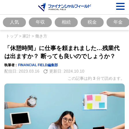
人気
年収
相続
税金
年金
トップ
>
家計
>
働き方
「休憩時間」に仕事を頼まれました…残業代
は出ますか？ 断っても良いのでしょうか？
執筆者 :
FINANCIAL FIELD編集部
配信日:
2023.03.16
更新日:
2024.10.10
この記事は約
3
分で読めます。