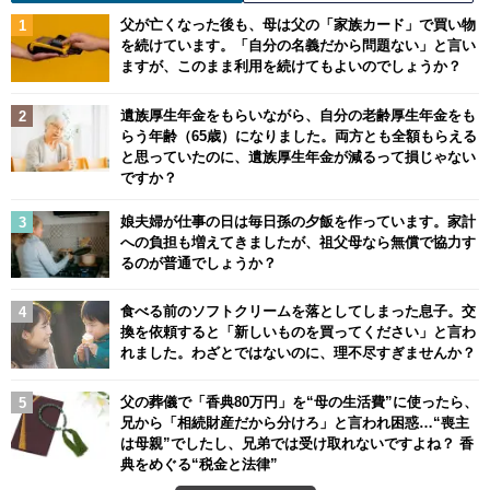
父が亡くなった後も、母は父の「家族カード」で買い物
を続けています。「自分の名義だから問題ない」と言い
ますが、このまま利用を続けてもよいのでしょうか？
遺族厚生年金をもらいながら、自分の老齢厚生年金をも
らう年齢（65歳）になりました。両方とも全額もらえる
と思っていたのに、遺族厚生年金が減るって損じゃない
ですか？
娘夫婦が仕事の日は毎日孫の夕飯を作っています。家計
への負担も増えてきましたが、祖父母なら無償で協力す
るのが普通でしょうか？
食べる前のソフトクリームを落としてしまった息子。交
換を依頼すると「新しいものを買ってください」と言わ
れました。わざとではないのに、理不尽すぎませんか？
父の葬儀で「香典80万円」を“母の生活費”に使ったら、
兄から「相続財産だから分けろ」と言われ困惑…“喪主
は母親”でしたし、兄弟では受け取れないですよね？ 香
典をめぐる“税金と法律”