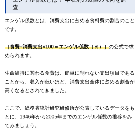
査
このように編集経験豊富なメンバーと金融や経済に精通した
執筆者・監修者による執筆体制を築くことで、内容のわかり
エンゲル係数とは、消費支出に占める食料費の割合のこと
やすさはもちろんのこと、読み応えのあるコンテンツと確か
な情報発信を実現しています。
です。
私たちは、快適でより良い生活のアイデアを提供するお金の
コンシェルジュを目指します。
［食費÷消費支出×100＝エンゲル係数（％）］
の公式で求
められます。
生命維持に関わる食費は、簡単に削れない支出項目である
ことから、収入が低いほど、消費支出全体に占める割合が
高くなるとされてきました。
ここで、総務省統計研究研修所が公表しているデータをも
とに、1946年から2005年までのエンゲル係数の推移をみ
てみましょう。