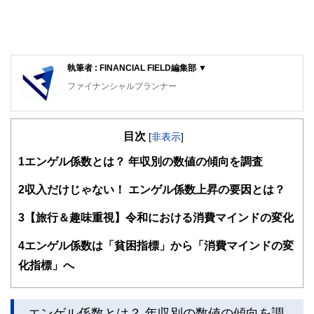
執筆者 : FINANCIAL FIELD編集部 ▼
ファイナンシャルプランナー
FinancialField編集部は、金融、経済に関する記事を、日々
の暮らしにどのような影響を与えるかという視点で、お金の
目次
知識がない方でも理解できるようわかりやすく発信していま
[
非表示
]
す。
1
エンゲル係数とは？ 年収別の数値の傾向を調査
編集部のメンバーは、ファイナンシャルプランナーの資格取
得者を中心に「お金や暮らし」に関する書籍・雑誌の編集経
2
収入だけじゃない！ エンゲル係数上昇の要因とは？
験者で構成され、企画立案から記事掲載まですべての工程に
関わることで、読者目線のコンテンツを追求しています。
3
【旅行＆趣味重視】令和における消費マインドの変化
FinancialFieldの特徴は、ファイナンシャルプランナー、弁
4
エンゲル係数は「貧困指標」から「消費マインドの変
護士、税理士、宅地建物取引士、相続診断士、住宅ローンア
ドバイザー、DCプランナー、公認会計士、社会保険労務
化指標」へ
士、行政書士、投資アナリスト、キャリアコンサルタントな
ど150名以上の有資格者を執筆者・監修者として迎え、むず
かしく感じられる年金や税金、相続、保険、ローンなどの話
をわかりやすく発信している点です。
エンゲル係数とは？ 年収別の数値の傾向を調