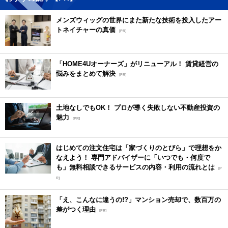
メンズウィッグの世界にまた新たな技術を投入したアー
トネイチャーの真価
[PR]
「HOME4Uオーナーズ」がリニューアル！ 賃貸経営の
悩みをまとめて解決
[PR]
土地なしでもOK！ プロが導く失敗しない不動産投資の
魅力
[PR]
はじめての注文住宅は「家づくりのとびら」で理想をか
なえよう！ 専門アドバイザーに「いつでも・何度で
も」無料相談できるサービスの内容・利用の流れとは
[P
R]
「え、こんなに違うの!?」マンション売却で、数百万の
差がつく理由
[PR]