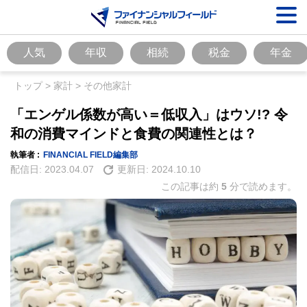
人気
年収
相続
税金
年金
トップ
>
家計
>
その他家計
「エンゲル係数が高い＝低収入」はウソ!? 令
和の消費マインドと食費の関連性とは？
執筆者 :
FINANCIAL FIELD編集部
配信日:
2023.04.07
更新日:
2024.10.10
この記事は約
5
分で読めます。