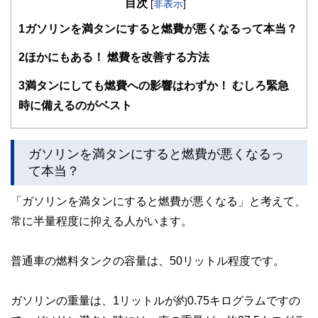
目次
知識がない方でも理解できるようわかりやすく発信していま
[
非表示
]
す。
1
ガソリンを満タンにすると燃費が悪くなるって本当？
編集部のメンバーは、ファイナンシャルプランナーの資格取
得者を中心に「お金や暮らし」に関する書籍・雑誌の編集経
2
ほかにもある！ 燃費を改善する方法
験者で構成され、企画立案から記事掲載まですべての工程に
関わることで、読者目線のコンテンツを追求しています。
3
満タンにしても燃費への影響はわずか！ むしろ緊急
FinancialFieldの特徴は、ファイナンシャルプランナー、弁
時に備えるのがベスト
護士、税理士、宅地建物取引士、相続診断士、住宅ローンア
ドバイザー、DCプランナー、公認会計士、社会保険労務
士、行政書士、投資アナリスト、キャリアコンサルタントな
ガソリンを満タンにすると燃費が悪くなるっ
ど150名以上の有資格者を執筆者・監修者として迎え、むず
かしく感じられる年金や税金、相続、保険、ローンなどの話
て本当？
をわかりやすく発信している点です。
「ガソリンを満タンにすると燃費が悪くなる」と考えて、
このように編集経験豊富なメンバーと金融や経済に精通した
執筆者・監修者による執筆体制を築くことで、内容のわかり
常に半量程度に抑える人がいます。
やすさはもちろんのこと、読み応えのあるコンテンツと確か
な情報発信を実現しています。
普通車の燃料タンクの容量は、50リットル程度です。
私たちは、快適でより良い生活のアイデアを提供するお金の
コンシェルジュを目指します。
ガソリンの重量は、1リットルが約0.75キログラムですの