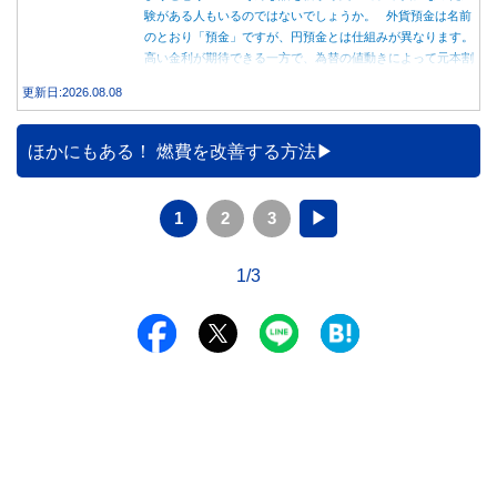
験がある人もいるのではないでしょうか。 外貨預金は名前
のとおり「預金」ですが、円預金とは仕組みが異なります。
高い金利が期待できる一方で、為替の値動きによって元本割
れする可能性もあります。 この記事では、外貨預金の仕組
更新日:2026.08.08
みや円預金との違い、始める前に知っておきたい注意点を分
かりやすく解説します。
ほかにもある！ 燃費を改善する方法
1
2
3
▶
1/3