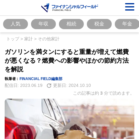
人気
年収
相続
税金
年金
トップ
>
家計
>
その他家計
ガソリンを満タンにすると重量が増えて燃費
が悪くなる？燃費への影響やほかの節約方法
を解説
執筆者 :
FINANCIAL FIELD編集部
配信日:
2023.06.19
更新日:
2024.10.10
この記事は約
3
分で読めます。