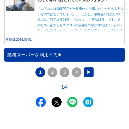
「エアコンは28度設定が一番安い」と聞いたことがある人も
いるのではないでしょうか。 しかし、環境省が推奨してい
るのは「設定温度28度」ではなく、「室温28度」です。そ
のため、必ずしもエアコンの設定を28度にすればよいという
わけではありません。 一方で、設定温度を少し上げると消
費電力が減り、電気代の節約につながる可能性があることも
更新日:2026.08.01
事実です。では、26度から28度へ2度上げた場合、電気代は
どれくらい変わるのでしょうか。 本記事では、公的機関の
データをもとに、節約効果の目安と快適に過ごすためのポイ
業務スーパーを利用する
ントを分かりやすく解説します。
1
2
3
4
▶
1/4