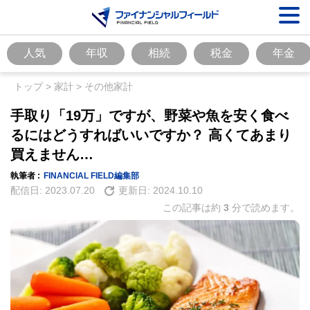
人気
年収
相続
税金
年金
トップ
>
家計
>
その他家計
手取り「19万」ですが、野菜や魚を安く食べ
るにはどうすればいいですか？ 高くてあまり
買えません…
執筆者 :
FINANCIAL FIELD編集部
配信日:
2023.07.20
更新日:
2024.10.10
この記事は約
3
分で読めます。