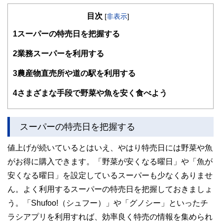
の暮らしにどのような影響を与えるかという視点で、お金の
目次
知識がない方でも理解できるようわかりやすく発信していま
[
非表示
]
す。
1
スーパーの特売日を把握する
編集部のメンバーは、ファイナンシャルプランナーの資格取
得者を中心に「お金や暮らし」に関する書籍・雑誌の編集経
2
業務スーパーを利用する
験者で構成され、企画立案から記事掲載まですべての工程に
関わることで、読者目線のコンテンツを追求しています。
3
農産物直売所や道の駅を利用する
FinancialFieldの特徴は、ファイナンシャルプランナー、弁
4
さまざまな手段で野菜や魚を安く食べよう
護士、税理士、宅地建物取引士、相続診断士、住宅ローンア
ドバイザー、DCプランナー、公認会計士、社会保険労務
士、行政書士、投資アナリスト、キャリアコンサルタントな
ど150名以上の有資格者を執筆者・監修者として迎え、むず
スーパーの特売日を把握する
かしく感じられる年金や税金、相続、保険、ローンなどの話
をわかりやすく発信している点です。
値上げが続いているとはいえ、やはり特売日には野菜や魚
このように編集経験豊富なメンバーと金融や経済に精通した
がお得に購入できます。「野菜が安くなる曜日」や「魚が
執筆者・監修者による執筆体制を築くことで、内容のわかり
やすさはもちろんのこと、読み応えのあるコンテンツと確か
安くなる曜日」を設定しているスーパーも少なくありませ
な情報発信を実現しています。
ん。よく利用するスーパーの特売日を把握しておきましょ
私たちは、快適でより良い生活のアイデアを提供するお金の
う。「Shufoo!（シュフー）」や「グノシー」といったチ
コンシェルジュを目指します。
ラシアプリを利用すれば、効率良く特売の情報を集められ