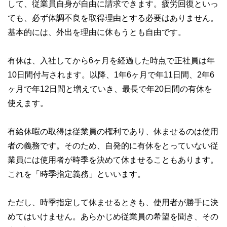
な情報発信を実現しています。
して、従業員自身が自由に請求できます。疲労回復といっ
ても、必ず体調不良を取得理由とする必要はありません。
私たちは、快適でより良い生活のアイデアを提供するお金の
コンシェルジュを目指します。
基本的には、外出を理由に休もうとも自由です。
有休は、入社してから6ヶ月を経過した時点で正社員は年
10日間付与されます。以降、1年6ヶ月で年11日間、2年6
ヶ月で年12日間と増えていき、最長で年20日間の有休を
使えます。
有給休暇の取得は従業員の権利であり、休ませるのは使用
者の義務です。そのため、自発的に有休をとっていない従
業員には使用者が時季を決めて休ませることもあります。
これを「時季指定義務」といいます。
ただし、時季指定して休ませるときも、使用者が勝手に決
めてはいけません。あらかじめ従業員の希望を聞き、その