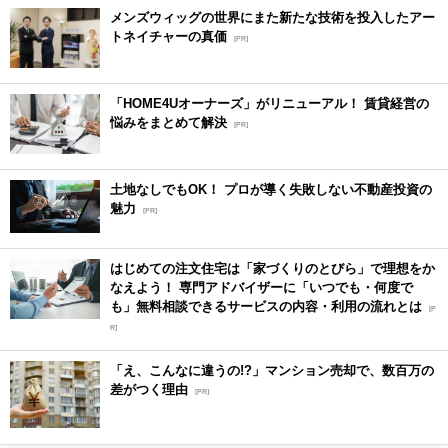
メンズウィッグの世界にまた新たな技術を投入したアー
トネイチャーの真価
[PR]
「HOME4Uオーナーズ」がリニューアル！ 賃貸経営の
悩みをまとめて解決
[PR]
土地なしでもOK！ プロが導く失敗しない不動産投資の
魅力
[PR]
はじめての注文住宅は「家づくりのとびら」で理想をか
なえよう！ 専門アドバイザーに「いつでも・何度で
も」無料相談できるサービスの内容・利用の流れとは
[P
R]
「え、こんなに違うの!?」マンション売却で、数百万の
差がつく理由
[PR]