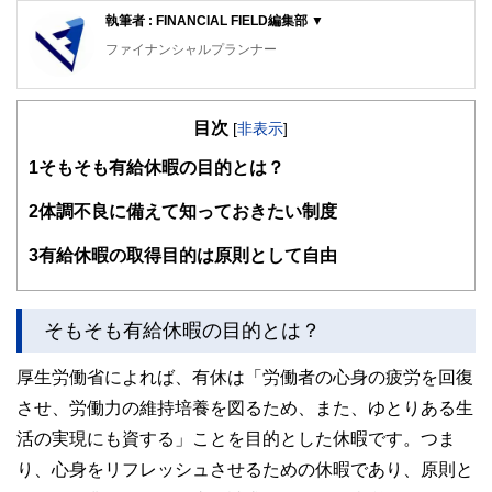
執筆者 : FINANCIAL FIELD編集部 ▼
ファイナンシャルプランナー
FinancialField編集部は、金融、経済に関する記事を、日々
の暮らしにどのような影響を与えるかという視点で、お金の
目次
知識がない方でも理解できるようわかりやすく発信していま
[
非表示
]
す。
1
そもそも有給休暇の目的とは？
編集部のメンバーは、ファイナンシャルプランナーの資格取
得者を中心に「お金や暮らし」に関する書籍・雑誌の編集経
2
体調不良に備えて知っておきたい制度
験者で構成され、企画立案から記事掲載まですべての工程に
関わることで、読者目線のコンテンツを追求しています。
3
有給休暇の取得目的は原則として自由
FinancialFieldの特徴は、ファイナンシャルプランナー、弁
護士、税理士、宅地建物取引士、相続診断士、住宅ローンア
ドバイザー、DCプランナー、公認会計士、社会保険労務
そもそも有給休暇の目的とは？
士、行政書士、投資アナリスト、キャリアコンサルタントな
ど150名以上の有資格者を執筆者・監修者として迎え、むず
厚生労働省によれば、有休は「労働者の心身の疲労を回復
かしく感じられる年金や税金、相続、保険、ローンなどの話
をわかりやすく発信している点です。
させ、労働力の維持培養を図るため、また、ゆとりある生
活の実現にも資する」ことを目的とした休暇です。つま
このように編集経験豊富なメンバーと金融や経済に精通した
執筆者・監修者による執筆体制を築くことで、内容のわかり
り、心身をリフレッシュさせるための休暇であり、原則と
やすさはもちろんのこと、読み応えのあるコンテンツと確か