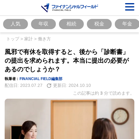
人気
年収
相続
税金
年金
トップ
>
家計
>
働き方
風邪で有休を取得すると、後から「診断書」
の提出を求められます。本当に提出の必要が
あるのでしょうか？
執筆者 :
FINANCIAL FIELD編集部
配信日:
2023.07.27
更新日:
2024.10.10
この記事は約
3
分で読めます。