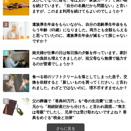
父が亡くなった後も、母は父の「家族カード」で買い物
を続けています。「自分の名義だから問題ない」と言い
ますが、このまま利用を続けてもよいのでしょうか？
遺族厚生年金をもらいながら、自分の老齢厚生年金をも
らう年齢（65歳）になりました。両方とも全額もらえる
と思っていたのに、遺族厚生年金が減るって損じゃない
ですか？
娘夫婦が仕事の日は毎日孫の夕飯を作っています。家計
への負担も増えてきましたが、祖父母なら無償で協力す
るのが普通でしょうか？
食べる前のソフトクリームを落としてしまった息子。交
換を依頼すると「新しいものを買ってください」と言わ
れました。わざとではないのに、理不尽すぎませんか？
父の葬儀で「香典80万円」を“母の生活費”に使ったら、
兄から「相続財産だから分けろ」と言われ困惑…“喪主
は母親”でしたし、兄弟では受け取れないですよね？ 香
典をめぐる“税金と法律”
さらに見る