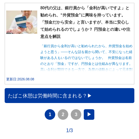
80代の父は、銀行員から「金利が高いですよ」と
勧められ、“外貨預金”に興味を持っています。
「預金だから安全」と言いますが、本当に安心し
て始められるのでしょうか？ 円預金との違いや注
意点を解説
「銀行員から金利が高いと勧められたから、外貨預金を始め
ようと思う」――そんな話を親から聞いて、不安になった経
験がある人もいるのではないでしょうか。 外貨預金は名前
のとおり「預金」ですが、円預金とは仕組みが異なります。
高い金利が期待できる一方で、為替の値動きによって元本割
れする可能性もあります。 この記事では、外貨預金の仕組
更新日:2026.08.08
みや円預金との違い、始める前に知っておきたい注意点を分
かりやすく解説します。
たばこ休憩は労働時間に含まれる？
1
2
3
▶
1/3