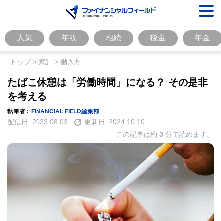
人気
年収
相続
税金
年金
トップ
>
家計
>
働き方
たばこ休憩は「労働時間」になる？ その是非
を考える
執筆者 :
FINANCIAL FIELD編集部
配信日:
2023.08.03
更新日:
2024.10.10
この記事は約
3
分で読めます。