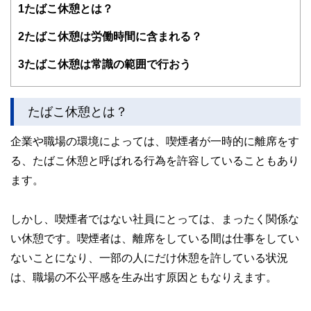
1
たばこ休憩とは？
編集部のメンバーは、ファイナンシャルプランナーの資格取
得者を中心に「お金や暮らし」に関する書籍・雑誌の編集経
2
たばこ休憩は労働時間に含まれる？
験者で構成され、企画立案から記事掲載まですべての工程に
関わることで、読者目線のコンテンツを追求しています。
3
たばこ休憩は常識の範囲で行おう
FinancialFieldの特徴は、ファイナンシャルプランナー、弁
護士、税理士、宅地建物取引士、相続診断士、住宅ローンア
ドバイザー、DCプランナー、公認会計士、社会保険労務
たばこ休憩とは？
士、行政書士、投資アナリスト、キャリアコンサルタントな
ど150名以上の有資格者を執筆者・監修者として迎え、むず
企業や職場の環境によっては、喫煙者が一時的に離席をす
かしく感じられる年金や税金、相続、保険、ローンなどの話
をわかりやすく発信している点です。
る、たばこ休憩と呼ばれる行為を許容していることもあり
ます。
このように編集経験豊富なメンバーと金融や経済に精通した
執筆者・監修者による執筆体制を築くことで、内容のわかり
やすさはもちろんのこと、読み応えのあるコンテンツと確か
な情報発信を実現しています。
しかし、喫煙者ではない社員にとっては、まったく関係な
い休憩です。喫煙者は、離席をしている間は仕事をしてい
私たちは、快適でより良い生活のアイデアを提供するお金の
コンシェルジュを目指します。
ないことになり、一部の人にだけ休憩を許している状況
は、職場の不公平感を生み出す原因ともなりえます。