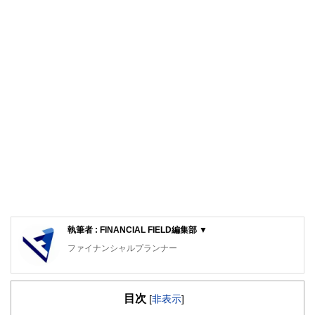
執筆者 : FINANCIAL FIELD編集部 ▼
ファイナンシャルプランナー
FinancialField編集部は、金融、経済に関する記事を、日々
の暮らしにどのような影響を与えるかという視点で、お金の
目次
知識がない方でも理解できるようわかりやすく発信していま
[
非表示
]
す。