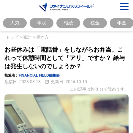
人気
年収
相続
税金
年金
トップ
>
家計
>
働き方
お昼休みは「電話番」をしながらお弁当。こ
れって休憩時間として「アリ」ですか？ 給与
は発生しないのでしょうか？
執筆者 :
FINANCIAL FIELD編集部
配信日:
2023.08.18
更新日:
2024.10.10
この記事は約
3
分で読めます。