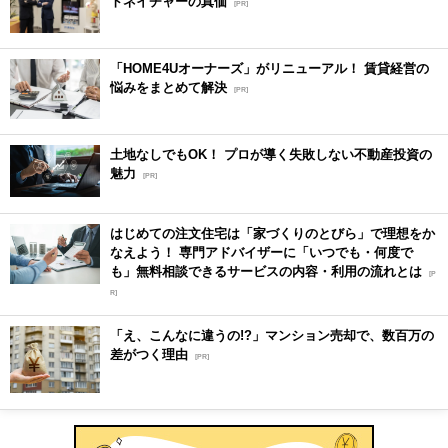
トネイチャーの真価
[PR]
「HOME4Uオーナーズ」がリニューアル！ 賃貸経営の
悩みをまとめて解決
[PR]
土地なしでもOK！ プロが導く失敗しない不動産投資の
魅力
[PR]
はじめての注文住宅は「家づくりのとびら」で理想をか
なえよう！ 専門アドバイザーに「いつでも・何度で
も」無料相談できるサービスの内容・利用の流れとは
[P
R]
「え、こんなに違うの!?」マンション売却で、数百万の
差がつく理由
[PR]