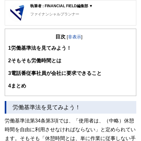
執筆者 : FINANCIAL FIELD編集部 ▼
ファイナンシャルプランナー
FinancialField編集部は、金融、経済に関する記事を、日々
の暮らしにどのような影響を与えるかという視点で、お金の
目次
知識がない方でも理解できるようわかりやすく発信していま
[
非表示
]
す。
1
労働基準法を見てみよう！
編集部のメンバーは、ファイナンシャルプランナーの資格取
得者を中心に「お金や暮らし」に関する書籍・雑誌の編集経
2
そもそも労働時間とは
験者で構成され、企画立案から記事掲載まですべての工程に
関わることで、読者目線のコンテンツを追求しています。
3
電話番従事社員が会社に要求できること
FinancialFieldの特徴は、ファイナンシャルプランナー、弁
4
まとめ
護士、税理士、宅地建物取引士、相続診断士、住宅ローンア
ドバイザー、DCプランナー、公認会計士、社会保険労務
士、行政書士、投資アナリスト、キャリアコンサルタントな
ど150名以上の有資格者を執筆者・監修者として迎え、むず
労働基準法を見てみよう！
かしく感じられる年金や税金、相続、保険、ローンなどの話
をわかりやすく発信している点です。
労働基準法第34条第3項では、「使用者は、（中略）休憩
このように編集経験豊富なメンバーと金融や経済に精通した
時間を自由に利用させなければならない」と定められてい
執筆者・監修者による執筆体制を築くことで、内容のわかり
やすさはもちろんのこと、読み応えのあるコンテンツと確か
ます。そもそも「休憩時間とは、単に作業に従事しない手