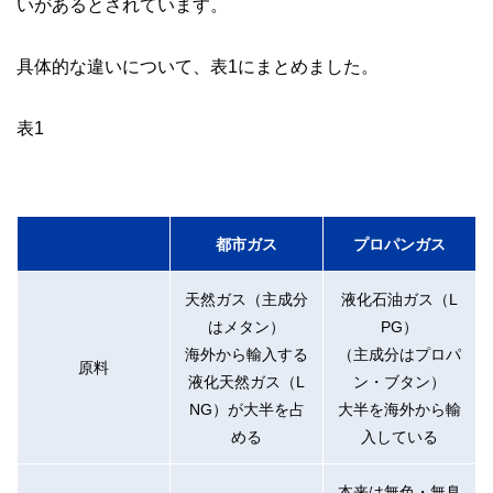
いがあるとされています。
私たちは、快適でより良い生活のアイデアを提供するお金の
コンシェルジュを目指します。
具体的な違いについて、表1にまとめました。
表1
都市ガス
プロパンガス
天然ガス（主成分
液化石油ガス（L
はメタン）
PG）
海外から輸入する
（主成分はプロパ
原料
液化天然ガス（L
ン・ブタン）
NG）が大半を占
大半を海外から輸
める
入している
本来は無色・無臭