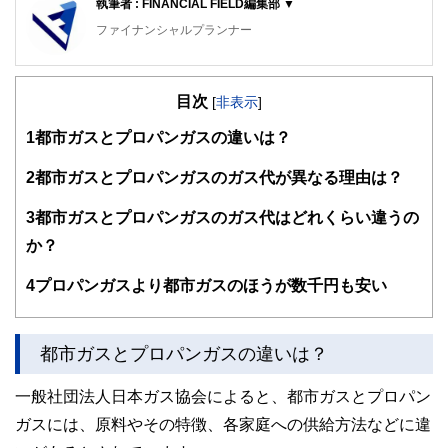
執筆者 : FINANCIAL FIELD編集部 ▼
ファイナンシャルプランナー
FinancialField編集部は、金融、経済に関する記事を、日々
の暮らしにどのような影響を与えるかという視点で、お金の
目次
知識がない方でも理解できるようわかりやすく発信していま
[
非表示
]
す。
1
都市ガスとプロパンガスの違いは？
編集部のメンバーは、ファイナンシャルプランナーの資格取
得者を中心に「お金や暮らし」に関する書籍・雑誌の編集経
2
都市ガスとプロパンガスのガス代が異なる理由は？
験者で構成され、企画立案から記事掲載まですべての工程に
関わることで、読者目線のコンテンツを追求しています。
3
都市ガスとプロパンガスのガス代はどれくらい違うの
FinancialFieldの特徴は、ファイナンシャルプランナー、弁
か？
護士、税理士、宅地建物取引士、相続診断士、住宅ローンア
ドバイザー、DCプランナー、公認会計士、社会保険労務
4
プロパンガスより都市ガスのほうが数千円も安い
士、行政書士、投資アナリスト、キャリアコンサルタントな
ど150名以上の有資格者を執筆者・監修者として迎え、むず
かしく感じられる年金や税金、相続、保険、ローンなどの話
をわかりやすく発信している点です。
都市ガスとプロパンガスの違いは？
このように編集経験豊富なメンバーと金融や経済に精通した
一般社団法人日本ガス協会によると、都市ガスとプロパン
執筆者・監修者による執筆体制を築くことで、内容のわかり
やすさはもちろんのこと、読み応えのあるコンテンツと確か
ガスには、原料やその特徴、各家庭への供給方法などに違
な情報発信を実現しています。