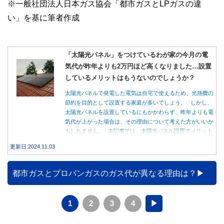
※一般社団法人日本ガス協会「都市ガスとLPガスの違
い」を基に筆者作成
「太陽光パネル」をつけているわが家の今月の電
気代が昨年よりも2万円ほど高くなりました…設置
しているメリットはもうないのでしょうか？
太陽光パネルで発電した電気は自宅で使えるため、光熱費の
節約を目的として設置する家庭が多いでしょう。 しかし、
太陽光パネルを設置しているにもかかわらず、昨年よりも電
気代が上がった場合は、その理由について考えた方がいいか
もしれません。 本記事では、太陽光パネル設置でメリット
を得る方法とともに、電気代が高くなる理由について詳しく
更新日:2024.11.03
解説します。
都市ガスとプロパンガスのガス代が異なる理由は？
1
2
3
4
▶