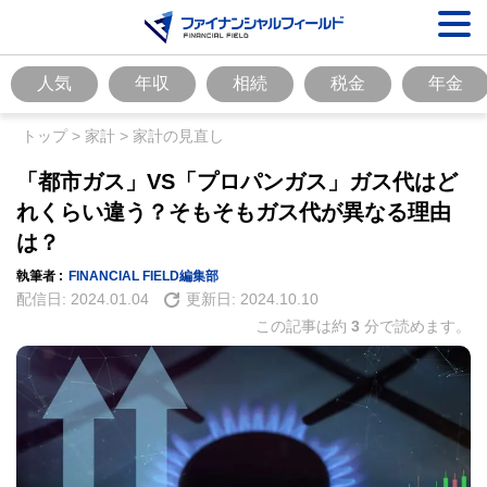
人気
年収
相続
税金
年金
トップ
>
家計
>
家計の見直し
「都市ガス」VS「プロパンガス」ガス代はど
れくらい違う？そもそもガス代が異なる理由
は？
執筆者 :
FINANCIAL FIELD編集部
配信日:
2024.01.04
更新日:
2024.10.10
この記事は約
3
分で読めます。