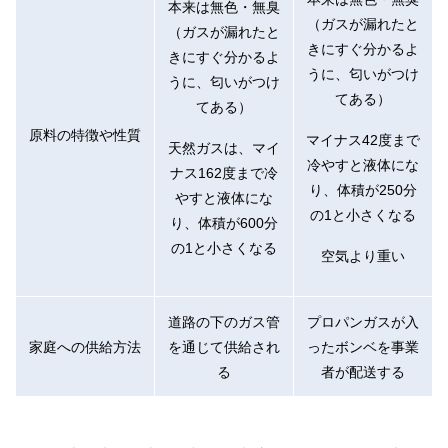
本来は無色・無臭
（ガスが漏れたと
（ガスが漏れたと
きにすぐ分かるよ
きにすぐ分かるよ
うに、匂いがつけ
うに、匂いがつけ
てある）
てある）
原料の特徴や性質
マイナス42度まで
天然ガスは、マイ
冷やすと液体にな
ナス162度まで冷
り、体積が250分
やすと液体にな
の1と小さくなる
り、体積が600分
の1と小さくなる
空気より重い
道路の下のガス管
プロパンガスが入
家庭への供給方法
を通じて供給され
ったボンベを事業
る
者が配送する