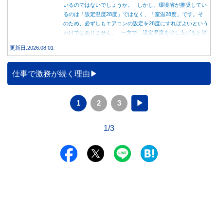
いるのではないでしょうか。 しかし、環境省が推奨してい
るのは「設定温度28度」ではなく、「室温28度」です。そ
のため、必ずしもエアコンの設定を28度にすればよいという
わけではありません。 一方で、設定温度を少し上げると消
費電力が減り、電気代の節約につながる可能性があることも
更新日:2026.08.01
事実です。では、26度から28度へ2度上げた場合、電気代は
どれくらい変わるのでしょうか。 本記事では、公的機関の
データをもとに、節約効果の目安と快適に過ごすためのポイ
仕事で激務が続く理由
ントを分かりやすく解説します。
1
2
3
▶
1/3