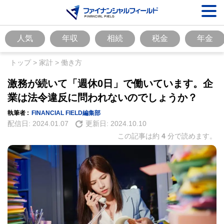
人気
年収
相続
税金
年金
トップ
>
家計
>
働き方
激務が続いて「週休0日」で働いています。企
業は法令違反に問われないのでしょうか？
執筆者 :
FINANCIAL FIELD編集部
配信日:
2024.01.07
更新日:
2024.10.10
この記事は約
4
分で読めます。