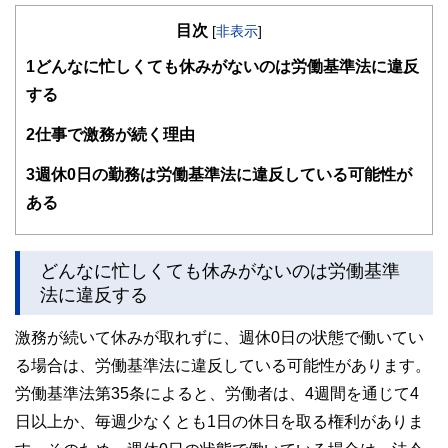
の暮らしにどのような影響を与えるかという視点で、お金の
目次
知識がない方でも理解できるようわかりやすく発信していま
[
非表示
]
す。
1
どんなに忙しくても休みがないのは労働基準法に違反
編集部のメンバーは、ファイナンシャルプランナーの資格取
する
得者を中心に「お金や暮らし」に関する書籍・雑誌の編集経
験者で構成され、企画立案から記事掲載まですべての工程に
2
仕事で激務が続く理由
関わることで、読者目線のコンテンツを追求しています。
FinancialFieldの特徴は、ファイナンシャルプランナー、弁
3
週休0日の勤務は労働基準法に違反している可能性が
護士、税理士、宅地建物取引士、相続診断士、住宅ローンア
ある
ドバイザー、DCプランナー、公認会計士、社会保険労務
士、行政書士、投資アナリスト、キャリアコンサルタントな
ど150名以上の有資格者を執筆者・監修者として迎え、むず
かしく感じられる年金や税金、相続、保険、ローンなどの話
どんなに忙しくても休みがないのは労働基準
をわかりやすく発信している点です。
法に違反する
このように編集経験豊富なメンバーと金融や経済に精通した
執筆者・監修者による執筆体制を築くことで、内容のわかり
激務が続いて休みが取れずに、週休0日の状態で働いてい
やすさはもちろんのこと、読み応えのあるコンテンツと確か
る場合は、労働基準法に違反している可能性があります。
な情報発信を実現しています。
労働基準法第35条によると、労働者は、4週間を通じて4
私たちは、快適でより良い生活のアイデアを提供するお金の
コンシェルジュを目指します。
日以上か、毎週少なくとも1日の休日を取る権利がありま