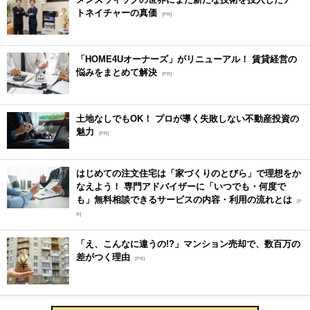
トネイチャーの真価
[PR]
「HOME4Uオーナーズ」がリニューアル！ 賃貸経営の
悩みをまとめて解決
[PR]
土地なしでもOK！ プロが導く失敗しない不動産投資の
魅力
[PR]
はじめての注文住宅は「家づくりのとびら」で理想をか
なえよう！ 専門アドバイザーに「いつでも・何度で
も」無料相談できるサービスの内容・利用の流れとは
[P
R]
「え、こんなに違うの!?」マンション売却で、数百万の
差がつく理由
[PR]