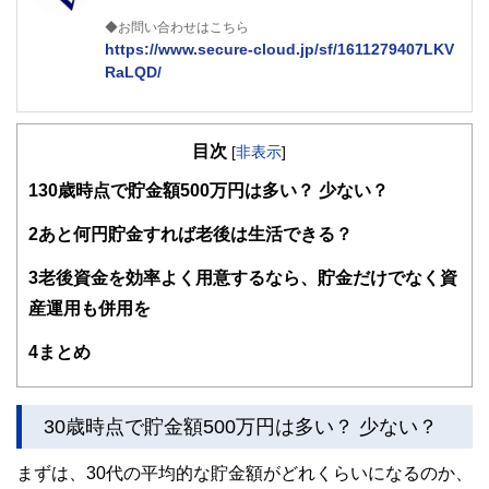
◆お問い合わせはこちら
https://www.secure-cloud.jp/sf/1611279407LKV
RaLQD/
２級ファイナンシャルプランナー
大学在学中から行政書士、２級FP技能士、宅建士の資格を
目次
活かして活動を始める。
[
非表示
]
現在では行政書士・ファイナンシャルプランナーとして活躍
1
30歳時点で貯金額500万円は多い？ 少ない？
する傍ら、フリーライターとして精力的に活動中。広範な知
識をもとに市民法務から企業法務まで幅広く手掛ける。
2
あと何円貯金すれば老後は生活できる？
3
老後資金を効率よく用意するなら、貯金だけでなく資
産運用も併用を
4
まとめ
30歳時点で貯金額500万円は多い？ 少ない？
まずは、30代の平均的な貯金額がどれくらいになるのか、