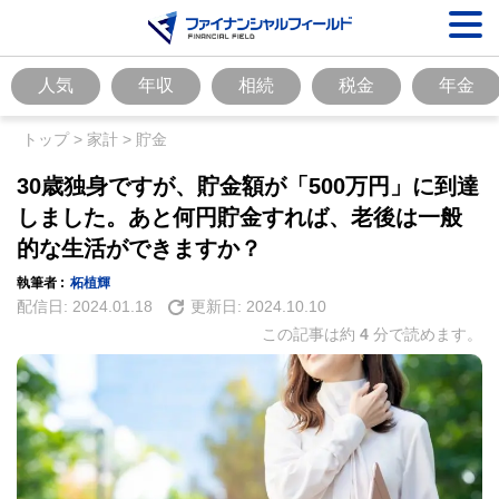
人気
年収
相続
税金
年金
トップ
>
家計
>
貯金
30歳独身ですが、貯金額が「500万円」に到達
しました。あと何円貯金すれば、老後は一般
的な生活ができますか？
執筆者 :
柘植輝
配信日:
2024.01.18
更新日:
2024.10.10
この記事は約
4
分で読めます。