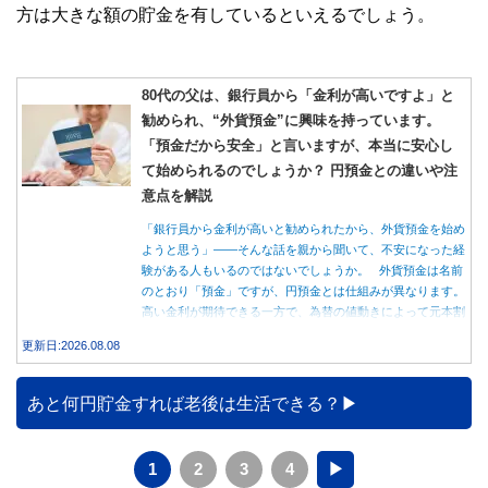
方は大きな額の貯金を有しているといえるでしょう。
80代の父は、銀行員から「金利が高いですよ」と
勧められ、“外貨預金”に興味を持っています。
「預金だから安全」と言いますが、本当に安心し
て始められるのでしょうか？ 円預金との違いや注
意点を解説
「銀行員から金利が高いと勧められたから、外貨預金を始め
ようと思う」――そんな話を親から聞いて、不安になった経
験がある人もいるのではないでしょうか。 外貨預金は名前
のとおり「預金」ですが、円預金とは仕組みが異なります。
高い金利が期待できる一方で、為替の値動きによって元本割
れする可能性もあります。 この記事では、外貨預金の仕組
更新日:2026.08.08
みや円預金との違い、始める前に知っておきたい注意点を分
かりやすく解説します。
あと何円貯金すれば老後は生活できる？
1
2
3
4
▶