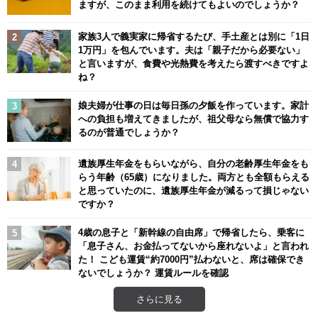
ますが、このまま利用を続けてもよいのでしょうか？
家族3人で義実家に帰省するたび、手土産とは別に「1日
1万円」を包んでいます。夫は「親子だから必要ない」
と言いますが、食費や光熱費を考えたら渡すべきですよ
ね？
娘夫婦が仕事の日は毎日孫の夕飯を作っています。家計
への負担も増えてきましたが、祖父母なら無償で協力す
るのが普通でしょうか？
遺族厚生年金をもらいながら、自分の老齢厚生年金をも
らう年齢（65歳）になりました。両方とも全額もらえる
と思っていたのに、遺族厚生年金が減るって損じゃない
ですか？
4歳の息子と「新幹線の自由席」で帰省したら、乗客に
「息子さん、お金払ってないから座れないよ」と言われ
た！ こども運賃“約7000円”払わないと、席は確保でき
ないでしょうか？ 運賃ルールを確認
さらに見る