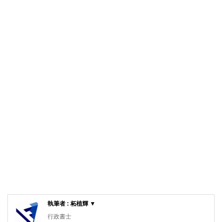
執筆者 : 柘植輝 ▼
行政書士