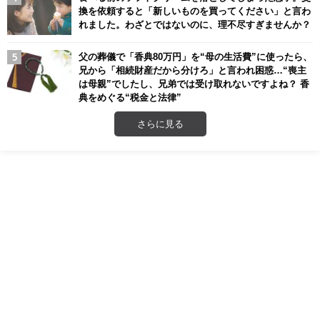
換を依頼すると「新しいものを買ってください」と言わ
れました。わざとではないのに、理不尽すぎませんか？
父の葬儀で「香典80万円」を“母の生活費”に使ったら、
兄から「相続財産だから分けろ」と言われ困惑…“喪主
は母親”でしたし、兄弟では受け取れないですよね？ 香
典をめぐる“税金と法律”
さらに見る