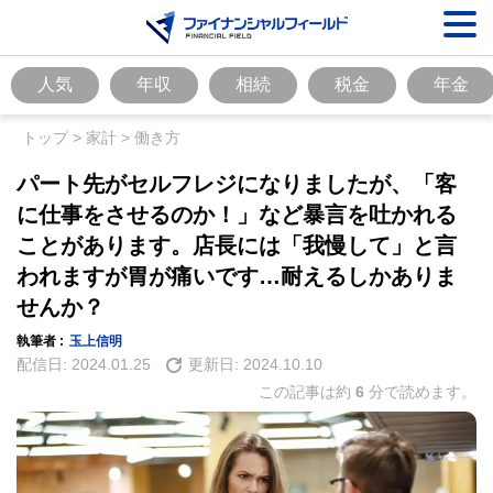
人気
年収
相続
税金
年金
トップ
>
家計
>
働き方
パート先がセルフレジになりましたが、「客
に仕事をさせるのか！」など暴言を吐かれる
ことがあります。店長には「我慢して」と言
われますが胃が痛いです…耐えるしかありま
せんか？
執筆者 :
玉上信明
配信日:
2024.01.25
更新日:
2024.10.10
この記事は約
6
分で読めます。