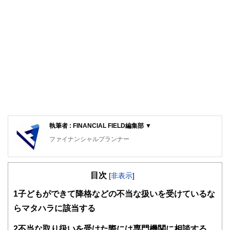
執筆者 : FINANCIAL FIELD編集部 ▼
ファイナンシャルプランナー
FinancialField編集部は、金融、経済に関する記事を、日々
の暮らしにどのような影響を与えるかという視点で、お金の
目次
知識がない方でも理解できるようわかりやすく発信していま
[
非表示
]
す。
1
子どもができて降格などの不当な扱いを受けているな
編集部のメンバーは、ファイナンシャルプランナーの資格取
らマタハラに該当する
得者を中心に「お金や暮らし」に関する書籍・雑誌の編集経
験者で構成され、企画立案から記事掲載まですべての工程に
2
不当な取り扱いを受けた際には専門機関に相談する
関わることで、読者目線のコンテンツを追求しています。