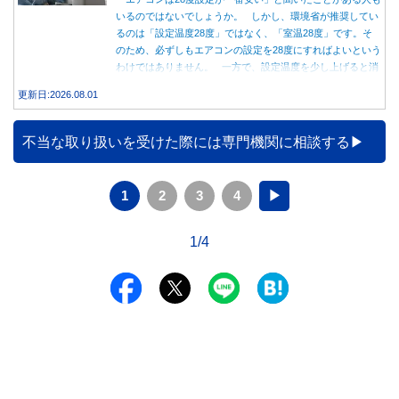
いるのではないでしょうか。 しかし、環境省が推奨してい
るのは「設定温度28度」ではなく、「室温28度」です。そ
のため、必ずしもエアコンの設定を28度にすればよいという
わけではありません。 一方で、設定温度を少し上げると消
費電力が減り、電気代の節約につながる可能性があることも
更新日:2026.08.01
事実です。では、26度から28度へ2度上げた場合、電気代は
どれくらい変わるのでしょうか。 本記事では、公的機関の
データをもとに、節約効果の目安と快適に過ごすためのポイ
不当な取り扱いを受けた際には専門機関に相談する
ントを分かりやすく解説します。
1
2
3
4
▶
1/4