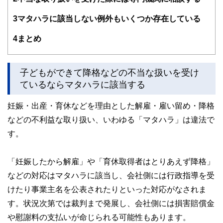
FinancialFieldの特徴は、ファイナンシャルプランナー、弁
3
マタハラに該当しない例外もいくつか存在している
護士、税理士、宅地建物取引士、相続診断士、住宅ローンア
ドバイザー、DCプランナー、公認会計士、社会保険労務
4
まとめ
士、行政書士、投資アナリスト、キャリアコンサルタントな
ど150名以上の有資格者を執筆者・監修者として迎え、むず
かしく感じられる年金や税金、相続、保険、ローンなどの話
をわかりやすく発信している点です。
子どもができて降格などの不当な扱いを受け
ているならマタハラに該当する
このように編集経験豊富なメンバーと金融や経済に精通した
執筆者・監修者による執筆体制を築くことで、内容のわかり
妊娠・出産・育休などを理由とした解雇・雇い留め・降格
やすさはもちろんのこと、読み応えのあるコンテンツと確か
な情報発信を実現しています。
などの不利益な取り扱い、いわゆる「マタハラ」は違法で
私たちは、快適でより良い生活のアイデアを提供するお金の
す。
コンシェルジュを目指します。
「妊娠したから解雇」や「育休取得者はとりあえず降格」
などの対応はマタハラに該当し、会社側には行政指導を受
けたり事業主名を公表されたりといった対応がなされま
す。状況次第では裁判まで発展し、会社側には損害賠償金
や慰謝料の支払いが命じられる可能性もあります。