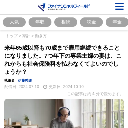
人気
年収
相続
税金
年金
トップ
>
家計
>
働き方
来年65歳以降も70歳まで雇用継続できること
になりました。7つ年下の専業主婦の妻は、こ
れからも社会保険料を払わなくてよいのでし
ょうか？
執筆者 :
伊藤秀雄
配信日:
2024.07.10
更新日:
2024.10.10
この記事は約
4
分で読めます。