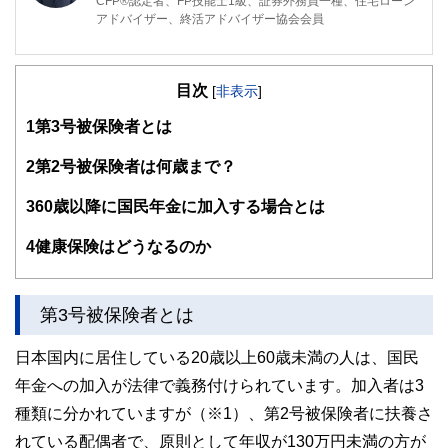
CFP®️認定者、FP技能士1級、証券外務員一種、住宅ローン
アドバイザー、終活アドバイザー協会会員
大手電機メーカーで人事労務の仕事に長く従事。社員のキャ
リアの節目やライフイベントに数多く立ち会うなかで、お金
目次
の問題に向き合わなくては解決につながらないと痛感。FP
[
非表示
]
資格取得後はそれらの経験を仕事に活かすとともに、日本
1
第3号被保険者とは
FP協会の無料相談室相談員、セミナー講師、執筆活動等を
続けている。
2
第2号被保険者は何歳まで？
3
60歳以降に国民年金に加入する場合とは
4
健康保険はどうなるのか
第3号被保険者とは
日本国内に居住している20歳以上60歳未満の人は、国民
年金への加入が法律で義務付けられています。加入者は3
種類に分かれていますが（※1）、第2号被保険者に扶養さ
れている配偶者で、原則として年収が130万円未満の方が