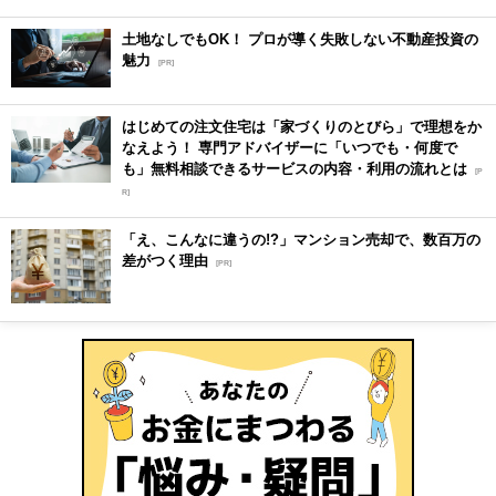
土地なしでもOK！ プロが導く失敗しない不動産投資の
魅力
[PR]
はじめての注文住宅は「家づくりのとびら」で理想をか
なえよう！ 専門アドバイザーに「いつでも・何度で
も」無料相談できるサービスの内容・利用の流れとは
[P
R]
「え、こんなに違うの!?」マンション売却で、数百万の
差がつく理由
[PR]