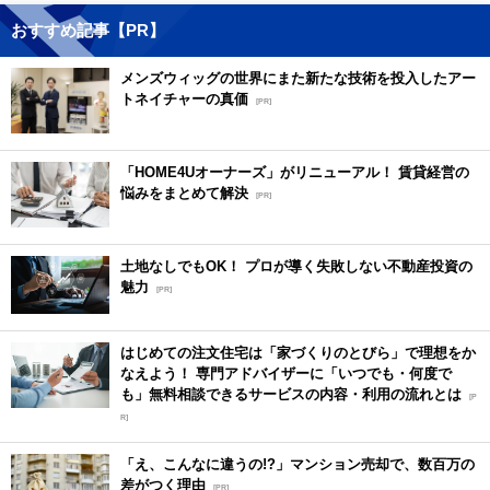
おすすめ記事【PR】
メンズウィッグの世界にまた新たな技術を投入したアー
トネイチャーの真価
[PR]
「HOME4Uオーナーズ」がリニューアル！ 賃貸経営の
悩みをまとめて解決
[PR]
土地なしでもOK！ プロが導く失敗しない不動産投資の
魅力
[PR]
はじめての注文住宅は「家づくりのとびら」で理想をか
なえよう！ 専門アドバイザーに「いつでも・何度で
も」無料相談できるサービスの内容・利用の流れとは
[P
R]
「え、こんなに違うの!?」マンション売却で、数百万の
差がつく理由
[PR]