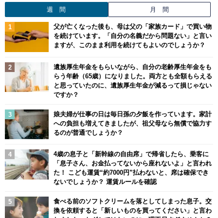
週 間
月 間
父が亡くなった後も、母は父の「家族カード」で買い物
を続けています。「自分の名義だから問題ない」と言い
ますが、このまま利用を続けてもよいのでしょうか？
遺族厚生年金をもらいながら、自分の老齢厚生年金をも
らう年齢（65歳）になりました。両方とも全額もらえる
と思っていたのに、遺族厚生年金が減るって損じゃない
ですか？
娘夫婦が仕事の日は毎日孫の夕飯を作っています。家計
への負担も増えてきましたが、祖父母なら無償で協力す
るのが普通でしょうか？
4歳の息子と「新幹線の自由席」で帰省したら、乗客に
「息子さん、お金払ってないから座れないよ」と言われ
た！ こども運賃“約7000円”払わないと、席は確保でき
ないでしょうか？ 運賃ルールを確認
食べる前のソフトクリームを落としてしまった息子。交
換を依頼すると「新しいものを買ってください」と言わ