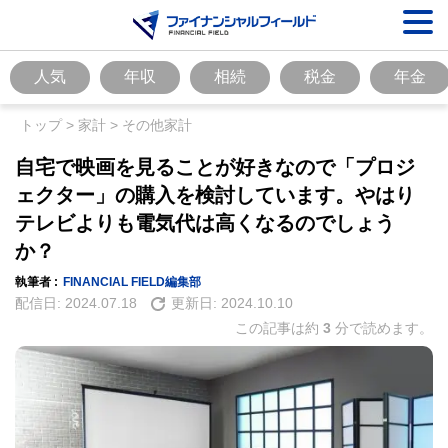
人気
年収
相続
税金
年金
トップ
>
家計
>
その他家計
自宅で映画を見ることが好きなので「プロジ
ェクター」の購入を検討しています。やはり
テレビよりも電気代は高くなるのでしょう
か？
執筆者 :
FINANCIAL FIELD編集部
配信日:
2024.07.18
更新日:
2024.10.10
この記事は約
3
分で読めます。