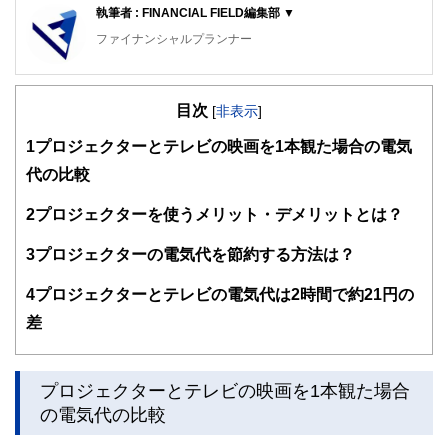
執筆者 : FINANCIAL FIELD編集部 ▼
ファイナンシャルプランナー
FinancialField編集部は、金融、経済に関する記事を、日々
の暮らしにどのような影響を与えるかという視点で、お金の
目次
知識がない方でも理解できるようわかりやすく発信していま
[
非表示
]
す。
1
プロジェクターとテレビの映画を1本観た場合の電気
編集部のメンバーは、ファイナンシャルプランナーの資格取
代の比較
得者を中心に「お金や暮らし」に関する書籍・雑誌の編集経
験者で構成され、企画立案から記事掲載まですべての工程に
2
プロジェクターを使うメリット・デメリットとは？
関わることで、読者目線のコンテンツを追求しています。
FinancialFieldの特徴は、ファイナンシャルプランナー、弁
3
プロジェクターの電気代を節約する方法は？
護士、税理士、宅地建物取引士、相続診断士、住宅ローンア
ドバイザー、DCプランナー、公認会計士、社会保険労務
4
プロジェクターとテレビの電気代は2時間で約21円の
士、行政書士、投資アナリスト、キャリアコンサルタントな
差
ど150名以上の有資格者を執筆者・監修者として迎え、むず
かしく感じられる年金や税金、相続、保険、ローンなどの話
をわかりやすく発信している点です。
プロジェクターとテレビの映画を1本観た場合
このように編集経験豊富なメンバーと金融や経済に精通した
執筆者・監修者による執筆体制を築くことで、内容のわかり
の電気代の比較
やすさはもちろんのこと、読み応えのあるコンテンツと確か
な情報発信を実現しています。