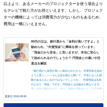
以上より、あるメーカーのプロジェクターを使う場合より
もテレビで観た方がお得といえます。しかし、プロジェク
ターの機種によっては消費電力が少ないものもあるため、
費用は一概にいえません。
80代の父は、銀行員から「金利が高いですよ」と
勧められ、“外貨預金”に興味を持っています。
「預金だから安全」と言いますが、本当に安心し
て始められるのでしょうか？ 円預金との違いや注
意点を解説
「銀行員から金利が高いと勧められたから、外貨預金を始め
ようと思う」――そんな話を親から聞いて、不安になった経
験がある人もいるのではないでしょうか。 外貨預金は名前
のとおり「預金」ですが、円預金とは仕組みが異なります。
高い金利が期待できる一方で、為替の値動きによって元本割
れする可能性もあります。 この記事では、外貨預金の仕組
更新日:2026.08.08
みや円預金との違い、始める前に知っておきたい注意点を分
かりやすく解説します。