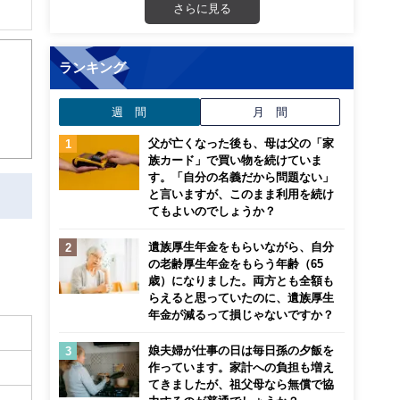
さらに見る
解でき
ランキング
画立
週 間
月 間
ンナ
迎
父が亡くなった後も、母は父の「家
族カード」で買い物を続けていま
す。「自分の名義だから問題ない」
こ
と言いますが、このまま利用を続け
てもよいのでしょうか？
遺族厚生年金をもらいながら、自分
の老齢厚生年金をもらう年齢（65
歳）になりました。両方とも全額も
らえると思っていたのに、遺族厚生
年金が減るって損じゃないですか？
娘夫婦が仕事の日は毎日孫の夕飯を
作っています。家計への負担も増え
てきましたが、祖父母なら無償で協