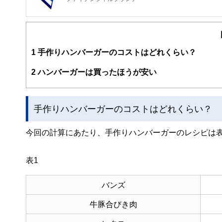
FinancialField編集部は、金融、経済に関する記
るようわかりやすく発信しています。
編集部のメンバーは、ファイナンシャルプランナーの資格
案から記事掲載まですべての工程に関わることで、読者目
1
手作りハンバーガーのコストはどれくらい？
FinancialFieldの特徴は、ファイナンシャルプラ
2
ハンバーガーは買ったほうが安い
ー、公認会計士、社会保険労務士、行政書士、投資アナリ
え、むずかしく感じられる年金や税金、相続、保険、ロー
このように編集経験豊富なメンバーと金融や経済に精通し
手作りハンバーガーのコストはどれくらい？
と、読み応えのあるコンテンツと確かな情報発信を実現し
私たちは、快適でより良い生活のアイデアを提供するお金
今回の計算にあたり、手作りハンバーガーのレシピは表
表1
バンズ
牛豚合びき肉