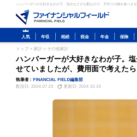
ハンバーガーが大好きなわが子。塩分などが心配なので、手作りの物を食べさせ
人気
年収
相続
税金
年金
保険
トップ
>
家計
>
その他家計
ハンバーガーが大好きなわが子。塩
せていましたが、費用面で考えたら
執筆者 :
FINANCIAL FIELD編集部
配信日:
2024.07.23
更新日:
2024.10.10