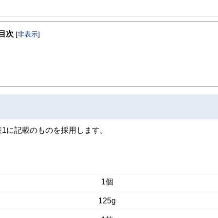
事を、日々の暮らしにどのような影響を与えるかという視点で、お金の知識がない方でも理
目次
[
非表示
]
取得者を中心に「お金や暮らし」に関する書籍・雑誌の編集経験者で構成され、企
線のコンテンツを追求しています。
ンナー、弁護士、税理士、宅地建物取引士、相続診断士、住宅ローンアドバイザー、DCプラ
スト、キャリアコンサルタントなど150名以上の有資格者を執筆者・監修者として
ンなどの話をわかりやすく発信している点です。
た執筆者・監修者による執筆体制を築くことで、内容のわかりやすさはもちろんの
ています。
のコンシェルジュを目指します。
1に記載のものを採用します。
1個
125g