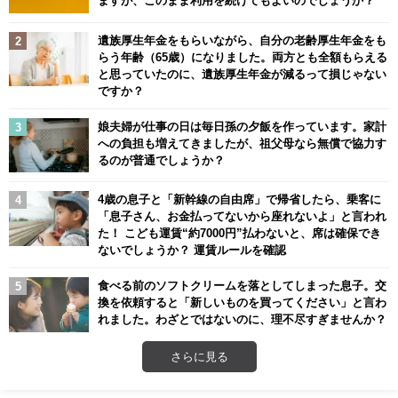
ますが、このまま利用を続けてもよいのでしょうか？
遺族厚生年金をもらいながら、自分の老齢厚生年金をも
らう年齢（65歳）になりました。両方とも全額もらえる
と思っていたのに、遺族厚生年金が減るって損じゃない
ですか？
娘夫婦が仕事の日は毎日孫の夕飯を作っています。家計
への負担も増えてきましたが、祖父母なら無償で協力す
るのが普通でしょうか？
4歳の息子と「新幹線の自由席」で帰省したら、乗客に
「息子さん、お金払ってないから座れないよ」と言われ
た！ こども運賃“約7000円”払わないと、席は確保でき
ないでしょうか？ 運賃ルールを確認
食べる前のソフトクリームを落としてしまった息子。交
換を依頼すると「新しいものを買ってください」と言わ
れました。わざとではないのに、理不尽すぎませんか？
さらに見る