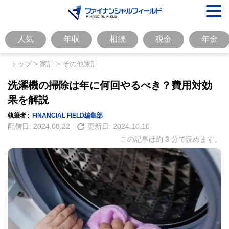
人気
年収
相続
税金
年金
トップ
>
家計
>
その他家計
洗濯機の掃除は年に何回やるべき？費用対効
果を解説
執筆者 :
FINANCIAL FIELD編集部
配信日:
2024.08.22
更新日:
2024.10.10
この記事は約
3
分で読めます。