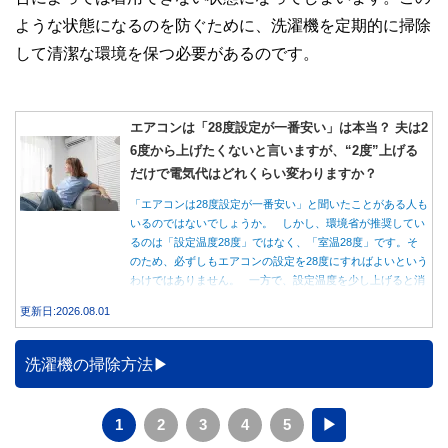
ような状態になるのを防ぐために、洗濯機を定期的に掃除
して清潔な環境を保つ必要があるのです。
エアコンは「28度設定が一番安い」は本当？ 夫は2
6度から上げたくないと言いますが、“2度”上げる
だけで電気代はどれくらい変わりますか？
「エアコンは28度設定が一番安い」と聞いたことがある人も
いるのではないでしょうか。 しかし、環境省が推奨してい
るのは「設定温度28度」ではなく、「室温28度」です。そ
のため、必ずしもエアコンの設定を28度にすればよいという
わけではありません。 一方で、設定温度を少し上げると消
費電力が減り、電気代の節約につながる可能性があることも
更新日:2026.08.01
事実です。では、26度から28度へ2度上げた場合、電気代は
どれくらい変わるのでしょうか。 本記事では、公的機関の
データをもとに、節約効果の目安と快適に過ごすためのポイ
洗濯機の掃除方法
ントを分かりやすく解説します。
1
2
3
4
5
▶