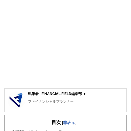
執筆者 : FINANCIAL FIELD編集部 ▼
ファイナンシャルプランナー
FinancialField編集部は、金融、経済に関する記事を、日々
の暮らしにどのような影響を与えるかという視点で、お金の
目次
知識がない方でも理解できるようわかりやすく発信していま
[
非表示
]
す。