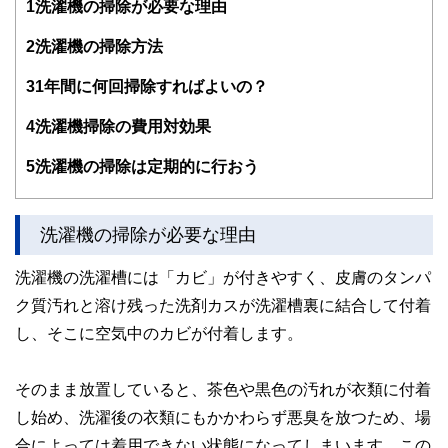
1
洗濯機の掃除が必要な理由
編集部のメンバーは、ファイナンシャルプランナーの資格取
得者を中心に「お金や暮らし」に関する書籍・雑誌の編集経
2
洗濯機の掃除方法
験者で構成され、企画立案から記事掲載まですべての工程に
関わることで、読者目線のコンテンツを追求しています。
3
1年間に何回掃除すればよいの？
FinancialFieldの特徴は、ファイナンシャルプランナー、弁
4
洗濯機掃除の費用対効果
護士、税理士、宅地建物取引士、相続診断士、住宅ローンア
ドバイザー、DCプランナー、公認会計士、社会保険労務
士、行政書士、投資アナリスト、キャリアコンサルタントな
5
洗濯機の掃除は定期的に行おう
ど150名以上の有資格者を執筆者・監修者として迎え、むず
かしく感じられる年金や税金、相続、保険、ローンなどの話
をわかりやすく発信している点です。
洗濯機の掃除が必要な理由
このように編集経験豊富なメンバーと金融や経済に精通した
執筆者・監修者による執筆体制を築くことで、内容のわかり
洗濯機の洗濯槽には「カビ」が付きやすく、皮膚のタンパ
やすさはもちろんのこと、読み応えのあるコンテンツと確か
ク質汚れと溶け残った洗剤カスが洗濯槽裏に結合して付着
な情報発信を実現しています。
し、そこに空気中のカビが付着します。
私たちは、快適でより良い生活のアイデアを提供するお金の
コンシェルジュを目指します。
そのまま放置していると、茶色や黒色の汚れが衣類に付着
し始め、洗濯後の衣類にもかかわらず悪臭を放つため、場
合によっては着用できない状態になってしまいます。この