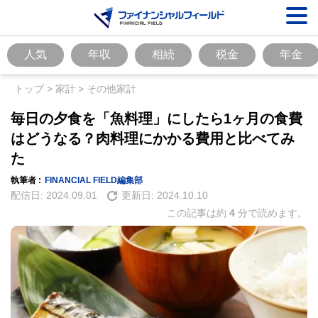
人気
年収
相続
税金
年金
トップ
>
家計
>
その他家計
毎日の夕食を「魚料理」にしたら1ヶ月の食費
はどうなる？肉料理にかかる費用と比べてみ
た
執筆者 :
FINANCIAL FIELD編集部
配信日:
2024.09.01
更新日:
2024.10.10
この記事は約
4
分で読めます。