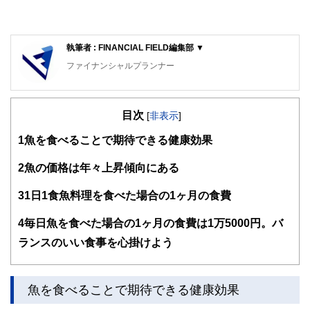
執筆者 : FINANCIAL FIELD編集部 ▼
ファイナンシャルプランナー
FinancialField編集部は、金融、経済に関する記事を、日々
の暮らしにどのような影響を与えるかという視点で、お金の
目次
知識がない方でも理解できるようわかりやすく発信していま
[
非表示
]
す。
1
魚を食べることで期待できる健康効果
編集部のメンバーは、ファイナンシャルプランナーの資格取
得者を中心に「お金や暮らし」に関する書籍・雑誌の編集経
2
魚の価格は年々上昇傾向にある
験者で構成され、企画立案から記事掲載まですべての工程に
関わることで、読者目線のコンテンツを追求しています。
3
1日1食魚料理を食べた場合の1ヶ月の食費
FinancialFieldの特徴は、ファイナンシャルプランナー、弁
4
毎日魚を食べた場合の1ヶ月の食費は1万5000円。バ
護士、税理士、宅地建物取引士、相続診断士、住宅ローンア
ドバイザー、DCプランナー、公認会計士、社会保険労務
ランスのいい食事を心掛けよう
士、行政書士、投資アナリスト、キャリアコンサルタントな
ど150名以上の有資格者を執筆者・監修者として迎え、むず
かしく感じられる年金や税金、相続、保険、ローンなどの話
をわかりやすく発信している点です。
魚を食べることで期待できる健康効果
このように編集経験豊富なメンバーと金融や経済に精通した