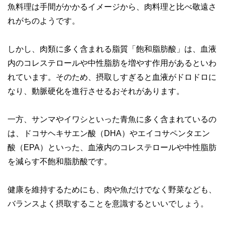
魚料理は手間がかかるイメージから、肉料理と比べ敬遠さ
執筆者・監修者による執筆体制を築くことで、内容のわかり
やすさはもちろんのこと、読み応えのあるコンテンツと確か
れがちのようです。
な情報発信を実現しています。
私たちは、快適でより良い生活のアイデアを提供するお金の
しかし、肉類に多く含まれる脂質「飽和脂肪酸」は、血液
コンシェルジュを目指します。
内のコレステロールや中性脂肪を増やす作用があるといわ
れています。そのため、摂取しすぎると血液がドロドロに
なり、動脈硬化を進行させるおそれがあります。
一方、サンマやイワシといった青魚に多く含まれているの
は、ドコサヘキサエン酸（DHA）やエイコサペンタエン
酸（EPA）といった、血液内のコレステロールや中性脂肪
を減らす不飽和脂肪酸です。
健康を維持するためにも、肉や魚だけでなく野菜なども、
バランスよく摂取することを意識するといいでしょう。