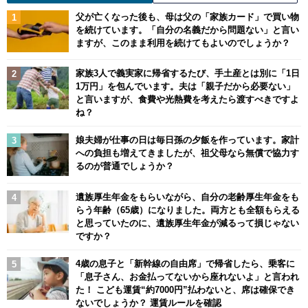
父が亡くなった後も、母は父の「家族カード」で買い物
を続けています。「自分の名義だから問題ない」と言い
ますが、このまま利用を続けてもよいのでしょうか？
家族3人で義実家に帰省するたび、手土産とは別に「1日
1万円」を包んでいます。夫は「親子だから必要ない」
と言いますが、食費や光熱費を考えたら渡すべきですよ
ね？
娘夫婦が仕事の日は毎日孫の夕飯を作っています。家計
への負担も増えてきましたが、祖父母なら無償で協力す
るのが普通でしょうか？
遺族厚生年金をもらいながら、自分の老齢厚生年金をも
らう年齢（65歳）になりました。両方とも全額もらえる
と思っていたのに、遺族厚生年金が減るって損じゃない
ですか？
4歳の息子と「新幹線の自由席」で帰省したら、乗客に
「息子さん、お金払ってないから座れないよ」と言われ
た！ こども運賃“約7000円”払わないと、席は確保でき
ないでしょうか？ 運賃ルールを確認