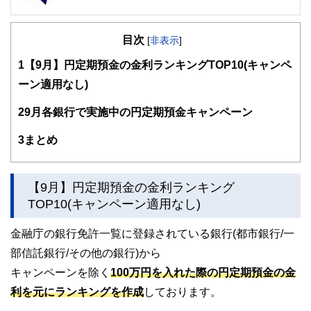
FinancialField編集部は、金融、経済に関する記事を、日々
の暮らしにどのような影響を与えるかという視点で、お金の
目次
知識がない方でも理解できるようわかりやすく発信していま
[
非表示
]
す。
1
【9月】円定期預金の金利ランキングTOP10(キャンペ
編集部のメンバーは、ファイナンシャルプランナーの資格取
ーン適用なし)
得者を中心に「お金や暮らし」に関する書籍・雑誌の編集経
験者で構成され、企画立案から記事掲載まですべての工程に
2
9月各銀行で実施中の円定期預金キャンペーン
関わることで、読者目線のコンテンツを追求しています。
FinancialFieldの特徴は、ファイナンシャルプランナー、弁
3
まとめ
護士、税理士、宅地建物取引士、相続診断士、住宅ローンア
ドバイザー、DCプランナー、公認会計士、社会保険労務
士、行政書士、投資アナリスト、キャリアコンサルタントな
【9月】円定期預金の金利ランキング
ど150名以上の有資格者を執筆者・監修者として迎え、むず
かしく感じられる年金や税金、相続、保険、ローンなどの話
TOP10(キャンペーン適用なし)
をわかりやすく発信している点です。
金融庁の銀行免許一覧に登録されている銀行(都市銀行/一
このように編集経験豊富なメンバーと金融や経済に精通した
執筆者・監修者による執筆体制を築くことで、内容のわかり
部信託銀行/その他の銀行)から
やすさはもちろんのこと、読み応えのあるコンテンツと確か
キャンペーンを除く
100万円を入れた際の円定期預金の金
な情報発信を実現しています。
利を元にランキングを作成
しております。
私たちは、快適でより良い生活のアイデアを提供するお金の
コンシェルジュを目指します。