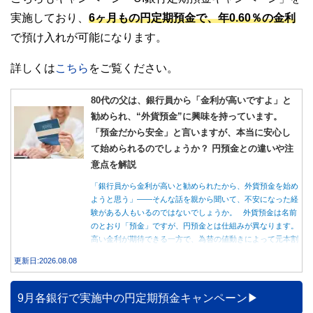
実施しており、
6ヶ月もの円定期預金で、年0.60％の金利
で預け入れが可能になります。
詳しくは
こちら
をご覧ください。
80代の父は、銀行員から「金利が高いですよ」と
勧められ、“外貨預金”に興味を持っています。
「預金だから安全」と言いますが、本当に安心し
て始められるのでしょうか？ 円預金との違いや注
意点を解説
「銀行員から金利が高いと勧められたから、外貨預金を始め
ようと思う」――そんな話を親から聞いて、不安になった経
験がある人もいるのではないでしょうか。 外貨預金は名前
のとおり「預金」ですが、円預金とは仕組みが異なります。
高い金利が期待できる一方で、為替の値動きによって元本割
れする可能性もあります。 この記事では、外貨預金の仕組
更新日:2026.08.08
みや円預金との違い、始める前に知っておきたい注意点を分
かりやすく解説します。
9月各銀行で実施中の円定期預金キャンペーン