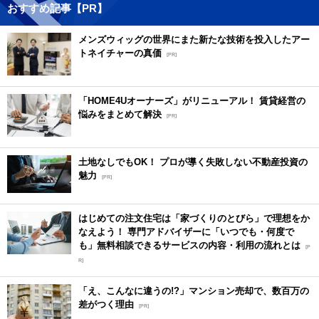
おすすめ記事【PR】
メンズウィッグの世界にまた新たな技術を投入したアー
トネイチャーの真価
[PR]
「HOME4Uオーナーズ」がリニューアル！ 賃貸経営の
悩みをまとめて解決
[PR]
土地なしでもOK！ プロが導く失敗しない不動産投資の
魅力
[PR]
はじめての注文住宅は「家づくりのとびら」で理想をか
なえよう！ 専門アドバイザーに「いつでも・何度で
も」無料相談できるサービスの内容・利用の流れとは
[P
R]
「え、こんなに違うの!?」マンション売却で、数百万の
差がつく理由
[PR]