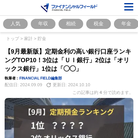
人気
年収
相続
税金
年金
トップ
>
家計
>
貯金
【9月最新版】定期金利の高い銀行口座ランキ
ングTOP10！3位は「ＵＩ銀行」2位は「オリ
ックス銀行」1位は「◯◯」
執筆者 :
FINANCIAL FIELD編集部
配信日:
2024.09.09
更新日:
2024.10.10
この記事は約
4
分で読めます。