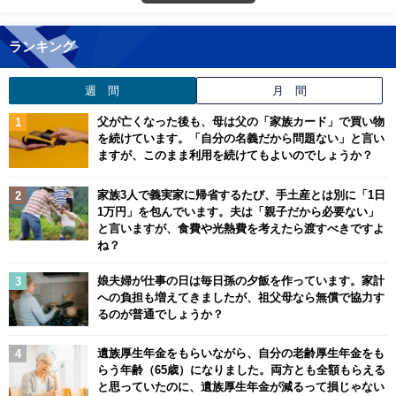
ランキング
週 間
月 間
父が亡くなった後も、母は父の「家族カード」で買い物
を続けています。「自分の名義だから問題ない」と言い
ますが、このまま利用を続けてもよいのでしょうか？
家族3人で義実家に帰省するたび、手土産とは別に「1日
1万円」を包んでいます。夫は「親子だから必要ない」
と言いますが、食費や光熱費を考えたら渡すべきですよ
ね？
娘夫婦が仕事の日は毎日孫の夕飯を作っています。家計
への負担も増えてきましたが、祖父母なら無償で協力す
るのが普通でしょうか？
遺族厚生年金をもらいながら、自分の老齢厚生年金をも
らう年齢（65歳）になりました。両方とも全額もらえる
と思っていたのに、遺族厚生年金が減るって損じゃない