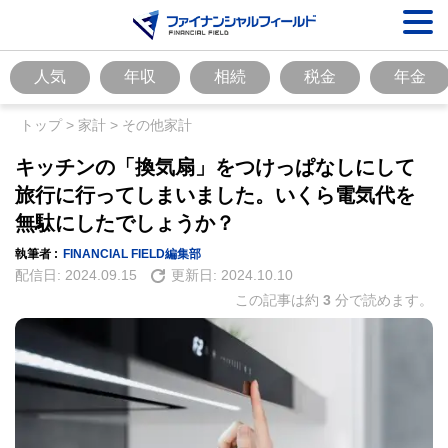
人気
年収
相続
税金
年金
トップ
>
家計
>
その他家計
キッチンの「換気扇」をつけっぱなしにして
旅行に行ってしまいました。いくら電気代を
無駄にしたでしょうか？
執筆者 :
FINANCIAL FIELD編集部
配信日:
2024.09.15
更新日:
2024.10.10
この記事は約
3
分で読めます。