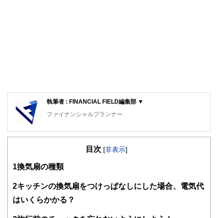
執筆者 : FINANCIAL FIELD編集部 ▼
ファイナンシャルプランナー
FinancialField編集部は、金融、経済に関する記事を、日々
の暮らしにどのような影響を与えるかという視点で、お金の
目次
知識がない方でも理解できるようわかりやすく発信していま
[
非表示
]
す。
1
換気扇の種類
編集部のメンバーは、ファイナンシャルプランナーの資格取
得者を中心に「お金や暮らし」に関する書籍・雑誌の編集経
2
キッチンの換気扇をつけっぱなしにした場合、電気代
験者で構成され、企画立案から記事掲載まですべての工程に
はいくらかかる？
関わることで、読者目線のコンテンツを追求しています。
FinancialFieldの特徴は、ファイナンシャルプランナー、弁