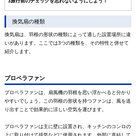
3
旅行前のチェックを忘れないようにしよう！
護士、税理士、宅地建物取引士、相続診断士、住宅ローンア
ドバイザー、DCプランナー、公認会計士、社会保険労務
士、行政書士、投資アナリスト、キャリアコンサルタントな
換気扇の種類
ど150名以上の有資格者を執筆者・監修者として迎え、むず
かしく感じられる年金や税金、相続、保険、ローンなどの話
をわかりやすく発信している点です。
換気扇は、羽根の形状の種類によって適した設置場所に違
いがあります。ここでは3つの種類を、その特性と併せて
このように編集経験豊富なメンバーと金融や経済に精通した
執筆者・監修者による執筆体制を築くことで、内容のわかり
紹介します。
やすさはもちろんのこと、読み応えのあるコンテンツと確か
な情報発信を実現しています。
私たちは、快適でより良い生活のアイデアを提供するお金の
コンシェルジュを目指します。
プロペラファン
プロペラファンは、扇風機の羽根を思い浮かべると分かり
やすいでしょう。この羽根の形状を持つファンは、風を送
り出すことで効果的に涼しい空気を運びます。
プロペラファンは主に壁に設置され、キッチンのコンロの
上に取り付けて排気などに使用されます。外部に直結して