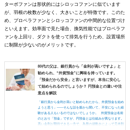
ターボファンは形状的にはシロッコファンに似ています
が、羽根の枚数が少なく、大きいことが特徴です。このた
め、プロペラファンとシロッコファンの中間的な位置づけ
といえます。効率面で見た場合、換気性能ではプロペラフ
ァンを上回り、ダクトを使って排気を行うため、設置場所
に制限が少ないのがメリットです。
80代の父は、銀行員から「金利が高いですよ」と
勧められ、“外貨預金”に興味を持っています。
「預金だから安全」と言いますが、本当に安心し
て始められるのでしょうか？ 円預金との違いや注
意点を解説
「銀行員から金利が高いと勧められたから、外貨預金を始め
ようと思う」――そんな話を親から聞いて、不安になった経
験がある人もいるのではないでしょうか。 外貨預金は名前
のとおり「預金」ですが、円預金とは仕組みが異なります。
高い金利が期待できる一方で、為替の値動きによって元本割
れする可能性もあります。 この記事では、外貨預金の仕組