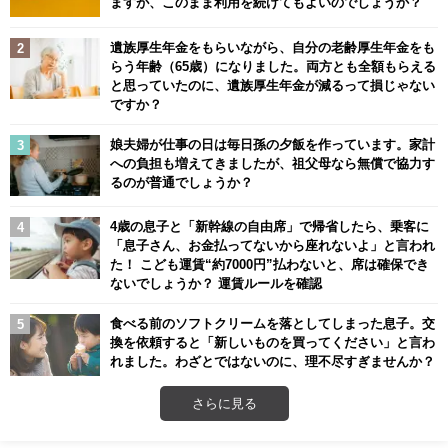
ますが、このまま利用を続けてもよいのでしょうか？
遺族厚生年金をもらいながら、自分の老齢厚生年金をも
らう年齢（65歳）になりました。両方とも全額もらえる
と思っていたのに、遺族厚生年金が減るって損じゃない
ですか？
娘夫婦が仕事の日は毎日孫の夕飯を作っています。家計
への負担も増えてきましたが、祖父母なら無償で協力す
るのが普通でしょうか？
4歳の息子と「新幹線の自由席」で帰省したら、乗客に
「息子さん、お金払ってないから座れないよ」と言われ
た！ こども運賃“約7000円”払わないと、席は確保でき
ないでしょうか？ 運賃ルールを確認
食べる前のソフトクリームを落としてしまった息子。交
換を依頼すると「新しいものを買ってください」と言わ
れました。わざとではないのに、理不尽すぎませんか？
さらに見る