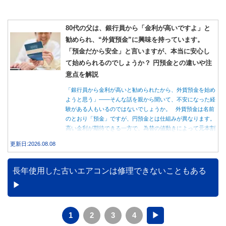
80代の父は、銀行員から「金利が高いですよ」と
勧められ、“外貨預金”に興味を持っています。
「預金だから安全」と言いますが、本当に安心し
て始められるのでしょうか？ 円預金との違いや注
意点を解説
「銀行員から金利が高いと勧められたから、外貨預金を始め
ようと思う」――そんな話を親から聞いて、不安になった経
験がある人もいるのではないでしょうか。 外貨預金は名前
のとおり「預金」ですが、円預金とは仕組みが異なります。
高い金利が期待できる一方で、為替の値動きによって元本割
れする可能性もあります。 この記事では、外貨預金の仕組
更新日:2026.08.08
みや円預金との違い、始める前に知っておきたい注意点を分
かりやすく解説します。
長年使用した古いエアコンは修理できないこともある
1
2
3
4
▶