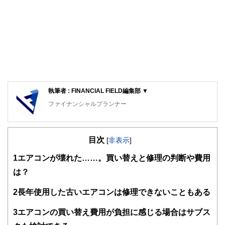
執筆者 : FINANCIAL FIELD編集部 ▼
ファイナンシャルプランナー
FinancialField編集部は、金融、経済に関する記事を、日々
の暮らしにどのような影響を与えるかという視点で、お金の
目次
知識がない方でも理解できるようわかりやすく発信していま
[
非表示
]
す。
1
エアコンが壊れた……。買い替えと修理の判断や費用
編集部のメンバーは、ファイナンシャルプランナーの資格取
は？
得者を中心に「お金や暮らし」に関する書籍・雑誌の編集経
験者で構成され、企画立案から記事掲載まですべての工程に
2
長年使用した古いエアコンは修理できないこともある
関わることで、読者目線のコンテンツを追求しています。
FinancialFieldの特徴は、ファイナンシャルプランナー、弁
3
エアコンの買い替え費用が負担に感じる場合はサブス
護士、税理士、宅地建物取引士、相続診断士、住宅ローンア