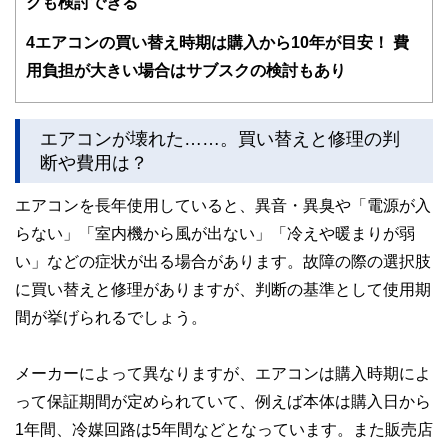
クも検討できる
ドバイザー、DCプランナー、公認会計士、社会保険労務
士、行政書士、投資アナリスト、キャリアコンサルタントな
4
エアコンの買い替え時期は購入から10年が目安！ 費
ど150名以上の有資格者を執筆者・監修者として迎え、むず
かしく感じられる年金や税金、相続、保険、ローンなどの話
用負担が大きい場合はサブスクの検討もあり
をわかりやすく発信している点です。
このように編集経験豊富なメンバーと金融や経済に精通した
執筆者・監修者による執筆体制を築くことで、内容のわかり
エアコンが壊れた……。買い替えと修理の判
やすさはもちろんのこと、読み応えのあるコンテンツと確か
断や費用は？
な情報発信を実現しています。
私たちは、快適でより良い生活のアイデアを提供するお金の
エアコンを長年使用していると、異音・異臭や「電源が入
コンシェルジュを目指します。
らない」「室内機から風が出ない」「冷えや暖まりが弱
い」などの症状が出る場合があります。故障の際の選択肢
に買い替えと修理がありますが、判断の基準として使用期
間が挙げられるでしょう。
メーカーによって異なりますが、エアコンは購入時期によ
って保証期間が定められていて、例えば本体は購入日から
1年間、冷媒回路は5年間などとなっています。また販売店