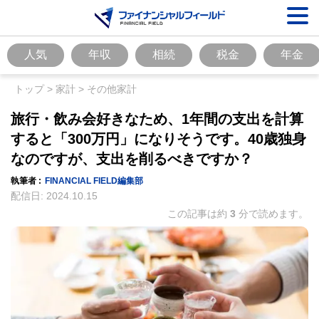
人気
年収
相続
税金
年金
トップ
>
家計
>
その他家計
旅行・飲み会好きなため、1年間の支出を計算
すると「300万円」になりそうです。40歳独身
なのですが、支出を削るべきですか？
執筆者 :
FINANCIAL FIELD編集部
配信日:
2024.10.15
この記事は約
3
分で読めます。