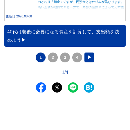
のとおり「預金」ですが、円預金とは仕組みが異なります。
高い金利が期待できる一方で、為替の値動きによって元本割
れする可能性もあります。 この記事では、外貨預金の仕組
更新日:2026.08.08
みや円預金との違い、始める前に知っておきたい注意点を分
かりやすく解説します。
40代は老後に必要になる資産を計算して、支出額を決
めよう
1
2
3
4
▶
1/4