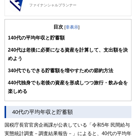
ファイナンシャルプランナー
FinancialField編集部は、金融、経済に関する記事を、日々
の暮らしにどのような影響を与えるかという視点で、お金の
目次
知識がない方でも理解できるようわかりやすく発信していま
[
非表示
]
す。
1
40代の平均年収と貯蓄額
編集部のメンバーは、ファイナンシャルプランナーの資格取
得者を中心に「お金や暮らし」に関する書籍・雑誌の編集経
2
40代は老後に必要になる資産を計算して、支出額を決
験者で構成され、企画立案から記事掲載まですべての工程に
めよう
関わることで、読者目線のコンテンツを追求しています。
FinancialFieldの特徴は、ファイナンシャルプランナー、弁
3
40代でもできる貯蓄額を増やすための節約方法
護士、税理士、宅地建物取引士、相続診断士、住宅ローンア
ドバイザー、DCプランナー、公認会計士、社会保険労務
4
40代独身でも老後の資産を形成しつつ旅行・飲み会を
士、行政書士、投資アナリスト、キャリアコンサルタントな
楽しめる
ど150名以上の有資格者を執筆者・監修者として迎え、むず
かしく感じられる年金や税金、相続、保険、ローンなどの話
をわかりやすく発信している点です。
40代の平均年収と貯蓄額
このように編集経験豊富なメンバーと金融や経済に精通した
執筆者・監修者による執筆体制を築くことで、内容のわかり
やすさはもちろんのこと、読み応えのあるコンテンツと確か
国税庁長官官房企画課が公表している「令和5年 民間給与
な情報発信を実現しています。
実態統計調査－調査結果報告－」によると、40代の平均年