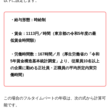
以下に設定します。
執筆者・監修者による執筆体制を築くことで、内容のわかり
やすさはもちろんのこと、読み応えのあるコンテンツと確か
な情報発信を実現しています。
・給与形態：時給制
私たちは、快適でより良い生活のアイデアを提供するお金の
コンシェルジュを目指します。
・賃金：1113円／時間（東京都の令和5年度の最
低賃金時間額）
・労働時間数：167時間／月（厚生労働省の「令和
5年賃金構造基本統計調査」より、従業員10名以上
の企業に勤める正社員・正職員の平均所定内実労
働時間）
この場合のフルタイムパートの年収は、次の式から計算可
能です。