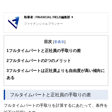
執筆者 : FINANCIAL FIELD編集部 ▼
ファイナンシャルプランナー
FinancialField編集部は、金融、経済に関する記事を、日々
の暮らしにどのような影響を与えるかという視点で、お金の
目次
知識がない方でも理解できるようわかりやすく発信していま
[
非表示
]
す。
1
フルタイムパートと正社員の手取りの差
編集部のメンバーは、ファイナンシャルプランナーの資格取
得者を中心に「お金や暮らし」に関する書籍・雑誌の編集経
2
フルタイムパートの2つのメリット
験者で構成され、企画立案から記事掲載まですべての工程に
関わることで、読者目線のコンテンツを追求しています。
3
フルタイムパートは正社員よりも自由度が高い傾向に
FinancialFieldの特徴は、ファイナンシャルプランナー、弁
ある
護士、税理士、宅地建物取引士、相続診断士、住宅ローンア
ドバイザー、DCプランナー、公認会計士、社会保険労務
士、行政書士、投資アナリスト、キャリアコンサルタントな
フルタイムパートと正社員の手取りの差
ど150名以上の有資格者を執筆者・監修者として迎え、むず
かしく感じられる年金や税金、相続、保険、ローンなどの話
をわかりやすく発信している点です。
フルタイムパートの手取りを計算するにあたって、条件を
このように編集経験豊富なメンバーと金融や経済に精通した