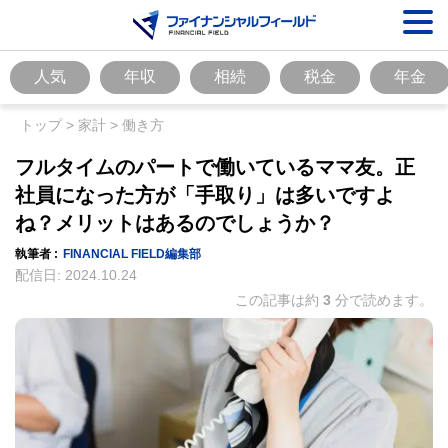
人気
年収
相続
税金
年金
トップ
>
家計
>
働き方
フルタイムのパートで働いているママ友。正
社員になった方が「手取り」は多いですよ
ね？メリットはあるのでしょうか？
執筆者 :
FINANCIAL FIELD編集部
配信日:
2024.10.24
この記事は約
3
分で読めます。