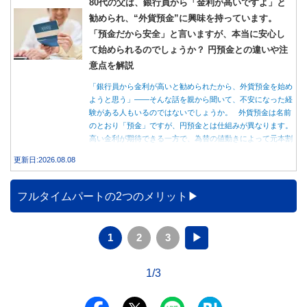
80代の父は、銀行員から「金利が高いですよ」と
勧められ、“外貨預金”に興味を持っています。
「預金だから安全」と言いますが、本当に安心し
て始められるのでしょうか？ 円預金との違いや注
意点を解説
「銀行員から金利が高いと勧められたから、外貨預金を始め
ようと思う」――そんな話を親から聞いて、不安になった経
験がある人もいるのではないでしょうか。 外貨預金は名前
のとおり「預金」ですが、円預金とは仕組みが異なります。
高い金利が期待できる一方で、為替の値動きによって元本割
れする可能性もあります。 この記事では、外貨預金の仕組
更新日:2026.08.08
みや円預金との違い、始める前に知っておきたい注意点を分
かりやすく解説します。
フルタイムパートの2つのメリット
1
2
3
▶
1/3