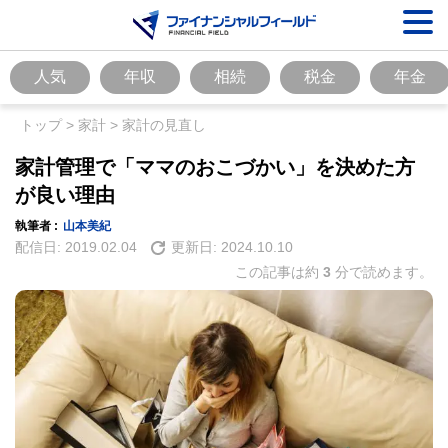
人気
年収
相続
税金
年金
トップ
>
家計
>
家計の見直し
家計管理で「ママのおこづかい」を決めた方
が良い理由
執筆者 :
山本美紀
配信日:
2019.02.04
更新日:
2024.10.10
この記事は約
3
分で読めます。