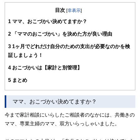
第一子出産直前にお金についての知識の必要性に気づき、フ
目次
ァイナンシャルプランナーの勉勉を始め、CFP(R)取得。
[
非表示
]
1
ママ、おこづかい決めてますか？
現在は、同じ母として、子育て真っ最中の方々が抱える＜将
来の生活費＞や＜教育費＞に対する不安に対し、ライフプラ
ン作成を中心に、それぞれの事情に合わせたきめ細やかなア
2
「ママのおこづかい」を決めた方が良い理由
ドバイスをしたり、≪家計整理アドバイザー≫として、日々
の家計整理に悩みを持つママ向けに【お金の整え方】のセミ
3
1ヶ月でどれだけ自分のための支出が必要なのかを検
ナーを開催し、好評を得ている。
証しましょう！
ママ達のお金の不安に共に向き合い、解消することで、家族
や自身の夢に向かって【イキイキ】活動するママを増やした
4
おこづかいは【家計と別管理】
いと願い、活動中。
http://miki-lifedesign.com/
5
まとめ
ママ、おこづかい決めてますか？
今まで家計相談にいらしたご相談者のなかには、共働きの
ママ、専業主婦のママ、双方いらっしゃいました。