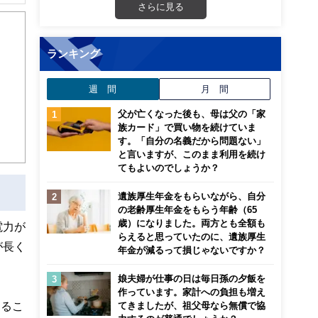
解でき
さらに見る
画立
ランキング
ンナ
週 間
月 間
迎
父が亡くなった後も、母は父の「家
こ
族カード」で買い物を続けていま
す。「自分の名義だから問題ない」
と言いますが、このまま利用を続け
てもよいのでしょうか？
遺族厚生年金をもらいながら、自分
の老齢厚生年金をもらう年齢（65
歳）になりました。両方とも全額も
電力が
らえると思っていたのに、遺族厚生
が長く
年金が減るって損じゃないですか？
娘夫婦が仕事の日は毎日孫の夕飯を
作っています。家計への負担も増え
なるこ
てきましたが、祖父母なら無償で協