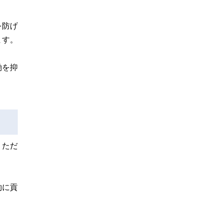
を防げ
ます。
働を抑
。ただ
約に貢