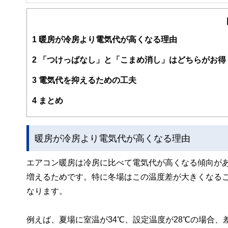
FinancialField編集部は、金融、経済に関する記
るようわかりやすく発信しています。
編集部のメンバーは、ファイナンシャルプランナーの資格
案から記事掲載まですべての工程に関わることで、読者目
1
暖房が冷房より電気代が高くなる理由
FinancialFieldの特徴は、ファイナンシャルプラ
2
「つけっぱなし」と「こまめ消し」はどちらがお得
ー、公認会計士、社会保険労務士、行政書士、投資アナリ
え、むずかしく感じられる年金や税金、相続、保険、ロー
3
電気代を抑えるための工夫
このように編集経験豊富なメンバーと金融や経済に精通し
4
まとめ
と、読み応えのあるコンテンツと確かな情報発信を実現し
私たちは、快適でより良い生活のアイデアを提供するお金
暖房が冷房より電気代が高くなる理由
エアコン暖房は冷房に比べて電気代が高くなる傾向が
増えるためです。特に冬場はこの温度差が大きくなる
なります。
例えば、夏場に室温が34℃、設定温度が28℃の場合、差