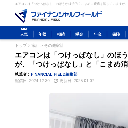
エアコンは「つけっぱなし」のほうが経済的!? こまめに暖房を消していますが
人気
年収
相続
税金
年金
保険
トップ
>
家計
>
その他家計
エアコンは「つけっぱなし」のほう
が、「つけっぱなし」と「こまめ消
執筆者 :
FINANCIAL FIELD編集部
配信日:
2024.12.30
更新日:
2025.01.07