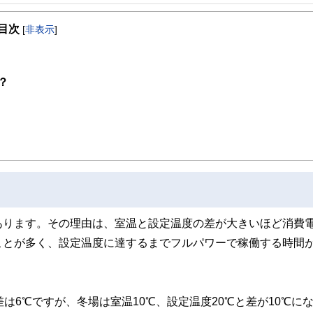
事を、日々の暮らしにどのような影響を与えるかという視点で、お金の知識がない方でも理
目次
[
非表示
]
取得者を中心に「お金や暮らし」に関する書籍・雑誌の編集経験者で構成され、企
線のコンテンツを追求しています。
ンナー、弁護士、税理士、宅地建物取引士、相続診断士、住宅ローンアドバイザー、DCプラ
？
スト、キャリアコンサルタントなど150名以上の有資格者を執筆者・監修者として
ンなどの話をわかりやすく発信している点です。
た執筆者・監修者による執筆体制を築くことで、内容のわかりやすさはもちろんの
ています。
のコンシェルジュを目指します。
あります。その理由は、室温と設定温度の差が大きいほど消費
ことが多く、設定温度に達するまでフルパワーで稼働する時間
は6℃ですが、冬場は室温10℃、設定温度20℃と差が10℃に