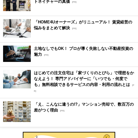
トネイチャーの真価
[PR]
「HOME4Uオーナーズ」がリニューアル！ 賃貸経営の
悩みをまとめて解決
[PR]
土地なしでもOK！ プロが導く失敗しない不動産投資の
魅力
[PR]
はじめての注文住宅は「家づくりのとびら」で理想をか
なえよう！ 専門アドバイザーに「いつでも・何度で
も」無料相談できるサービスの内容・利用の流れとは
[P
R]
「え、こんなに違うの!?」マンション売却で、数百万の
差がつく理由
[PR]