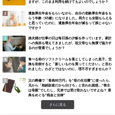
ますが、このまま利用を続けてもよいのでしょうか？
遺族厚生年金をもらいながら、自分の老齢厚生年金をも
らう年齢（65歳）になりました。両方とも全額もらえる
と思っていたのに、遺族厚生年金が減るって損じゃない
ですか？
娘夫婦が仕事の日は毎日孫の夕飯を作っています。家計
への負担も増えてきましたが、祖父母なら無償で協力す
るのが普通でしょうか？
食べる前のソフトクリームを落としてしまった息子。交
換を依頼すると「新しいものを買ってください」と言わ
れました。わざとではないのに、理不尽すぎませんか？
父の葬儀で「香典80万円」を“母の生活費”に使ったら、
兄から「相続財産だから分けろ」と言われ困惑…“喪主
は母親”でしたし、兄弟では受け取れないですよね？ 香
典をめぐる“税金と法律”
さらに見る