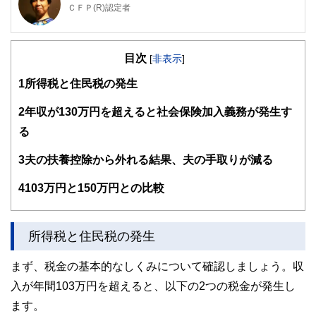
ＣＦＰ(R)認定者
大学を卒業後、保険営業に従事したのち渡米。MBAを修得
後、外資系金融機関にて企業分析・運用に従事。出産・介護
目次
を機に現職。3人の子育てから教育費の捻出・方法・留学ま
[
非表示
]
で助言経験豊富。老後問題では、成年後見人・介護施設選
1
所得税と住民税の発生
び・相続発生時の手続きについてもアドバイス経験多数。現
在は、FP業務と教育機関での講師業を行う。2017年6月より
2018年5月まで日本FP協会広報スタッフ
2
年収が130万円を超えると社会保険加入義務が発生す
http://www.caripri.com
る
3
夫の扶養控除から外れる結果、夫の手取りが減る
4
103万円と150万円との比較
所得税と住民税の発生
まず、税金の基本的なしくみについて確認しましょう。収
入が年間103万円を超えると、以下の2つの税金が発生し
ます。