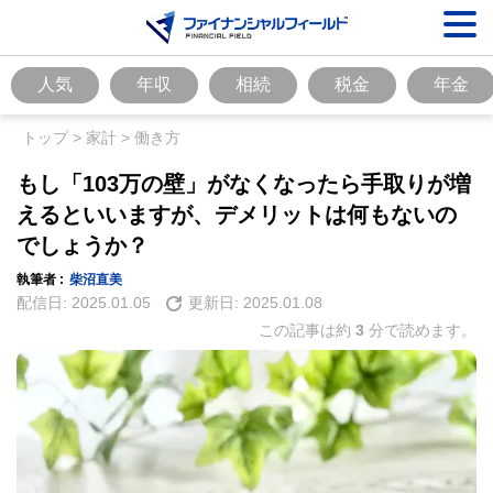
人気
年収
相続
税金
年金
トップ
>
家計
>
働き方
もし「103万の壁」がなくなったら手取りが増
えるといいますが、デメリットは何もないの
でしょうか？
執筆者 :
柴沼直美
配信日:
2025.01.05
更新日:
2025.01.08
この記事は約
3
分で読めます。