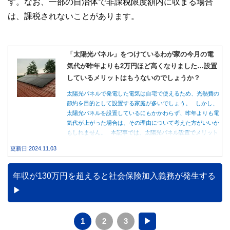
す。なお、一部の自治体で非課税限度額内に収まる場合
は、課税されないことがあります。
「太陽光パネル」をつけているわが家の今月の電
気代が昨年よりも2万円ほど高くなりました…設置
しているメリットはもうないのでしょうか？
太陽光パネルで発電した電気は自宅で使えるため、光熱費の
節約を目的として設置する家庭が多いでしょう。 しかし、
太陽光パネルを設置しているにもかかわらず、昨年よりも電
気代が上がった場合は、その理由について考えた方がいいか
もしれません。 本記事では、太陽光パネル設置でメリット
を得る方法とともに、電気代が高くなる理由について詳しく
更新日:2024.11.03
解説します。
年収が130万円を超えると社会保険加入義務が発生する
1
2
3
▶