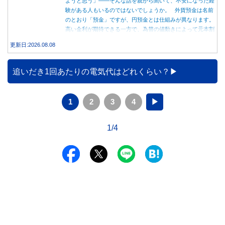
ようと思う」――そんな話を親から聞いて、不安になった経
験がある人もいるのではないでしょうか。 外貨預金は名前
のとおり「預金」ですが、円預金とは仕組みが異なります。
高い金利が期待できる一方で、為替の値動きによって元本割
れする可能性もあります。 この記事では、外貨預金の仕組
更新日:2026.08.08
みや円預金との違い、始める前に知っておきたい注意点を分
かりやすく解説します。
追いだき1回あたりの電気代はどれくらい？
1
2
3
4
▶
1/4