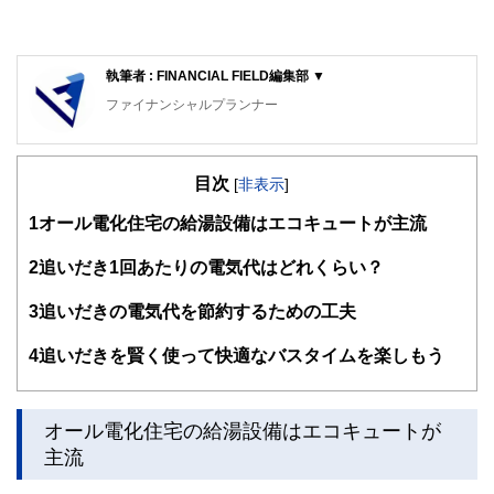
執筆者 : FINANCIAL FIELD編集部 ▼
ファイナンシャルプランナー
FinancialField編集部は、金融、経済に関する記事を、日々
の暮らしにどのような影響を与えるかという視点で、お金の
目次
知識がない方でも理解できるようわかりやすく発信していま
[
非表示
]
す。
1
オール電化住宅の給湯設備はエコキュートが主流
編集部のメンバーは、ファイナンシャルプランナーの資格取
得者を中心に「お金や暮らし」に関する書籍・雑誌の編集経
2
追いだき1回あたりの電気代はどれくらい？
験者で構成され、企画立案から記事掲載まですべての工程に
関わることで、読者目線のコンテンツを追求しています。
3
追いだきの電気代を節約するための工夫
FinancialFieldの特徴は、ファイナンシャルプランナー、弁
4
追いだきを賢く使って快適なバスタイムを楽しもう
護士、税理士、宅地建物取引士、相続診断士、住宅ローンア
ドバイザー、DCプランナー、公認会計士、社会保険労務
士、行政書士、投資アナリスト、キャリアコンサルタントな
ど150名以上の有資格者を執筆者・監修者として迎え、むず
オール電化住宅の給湯設備はエコキュートが
かしく感じられる年金や税金、相続、保険、ローンなどの話
主流
をわかりやすく発信している点です。
このように編集経験豊富なメンバーと金融や経済に精通した