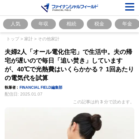
人気
年収
相続
税金
年金
トップ
>
家計
>
その他家計
夫婦2人「オール電化住宅」で生活中。夫の帰
宅が遅いので毎日「追い焚き」しています
が、40℃で光熱費はいくらかかる？ 1回あたり
の電気代を試算
執筆者 :
FINANCIAL FIELD編集部
配信日:
2025.01.07
この記事は約
3
分で読めます。