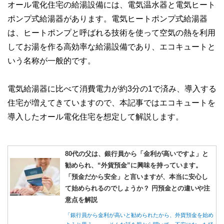
オール電化住宅の給湯設備には、電気温水器と電気ヒート
執筆者・監修者による執筆体制を築くことで、内容のわかり
ポンプ式給湯器があります。電気ヒートポンプ式給湯器
やすさはもちろんのこと、読み応えのあるコンテンツと確か
な情報発信を実現しています。
は、ヒートポンプと呼ばれる技術を使って空気の熱を利用
私たちは、快適でより良い生活のアイデアを提供するお金の
してお湯を作る高効率な給湯設備であり、エコキュートと
コンシェルジュを目指します。
いう名称が一般的です。
電気給湯器に比べて消費電力が約3分の1で済み、導入する
住宅が増えてきていますので、本記事ではエコキュートを
導入したオール電化住宅を想定して解説します。
80代の父は、銀行員から「金利が高いですよ」と
勧められ、“外貨預金”に興味を持っています。
「預金だから安全」と言いますが、本当に安心し
て始められるのでしょうか？ 円預金との違いや注
意点を解説
「銀行員から金利が高いと勧められたから、外貨預金を始め