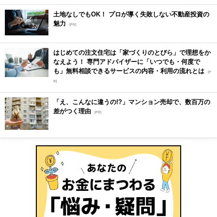
土地なしでもOK！ プロが導く失敗しない不動産投資の
魅力
[PR]
はじめての注文住宅は「家づくりのとびら」で理想をか
なえよう！ 専門アドバイザーに「いつでも・何度で
も」無料相談できるサービスの内容・利用の流れとは
[P
R]
「え、こんなに違うの!?」マンション売却で、数百万の
差がつく理由
[PR]