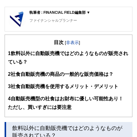
執筆者 : FINANCIAL FIELD編集部 ▼
ファイナンシャルプランナー
FinancialField編集部は、金融、経済に関する記事を、日々
の暮らしにどのような影響を与えるかという視点で、お金の
目次
知識がない方でも理解できるようわかりやすく発信していま
[
非表示
]
す。
1
飲料以外に自動販売機ではどのようなものが販売され
編集部のメンバーは、ファイナンシャルプランナーの資格取
ている？
得者を中心に「お金や暮らし」に関する書籍・雑誌の編集経
験者で構成され、企画立案から記事掲載まですべての工程に
2
社食自動販売機の商品の一般的な販売価格は？
関わることで、読者目線のコンテンツを追求しています。
FinancialFieldの特徴は、ファイナンシャルプランナー、弁
3
社食自動販売機を使用するメリット・デメリット
護士、税理士、宅地建物取引士、相続診断士、住宅ローンア
ドバイザー、DCプランナー、公認会計士、社会保険労務
4
自動販売機型の社食はお財布に優しい可能性あり！
士、行政書士、投資アナリスト、キャリアコンサルタントな
ただし、買いすぎには要注意
ど150名以上の有資格者を執筆者・監修者として迎え、むず
かしく感じられる年金や税金、相続、保険、ローンなどの話
をわかりやすく発信している点です。
飲料以外に自動販売機ではどのようなものが
このように編集経験豊富なメンバーと金融や経済に精通した
執筆者・監修者による執筆体制を築くことで、内容のわかり
販売されている？