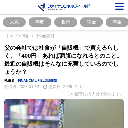
人気
年収
相続
税金
年金
トップ
>
家計
>
その他家計
父の会社では社食が「自販機」で買えるらし
く、「400円」あれば満腹になれるとのこと。
最近の自販機はそんなに充実しているのでし
ょうか？
執筆者 :
FINANCIAL FIELD編集部
配信日:
2025.01.12
更新日:
2025.01.14
この記事は約
3
分で読めます。