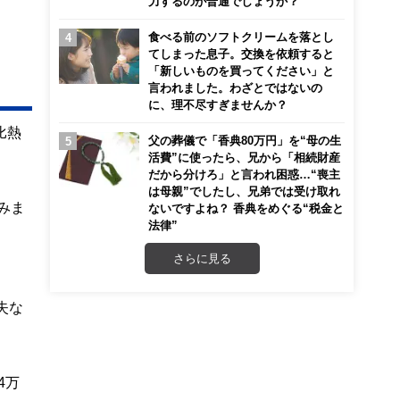
力するのが普通でしょうか？
食べる前のソフトクリームを落とし
てしまった息子。交換を依頼すると
「新しいものを買ってください」と
言われました。わざとではないの
に、理不尽すぎませんか？
比熱
父の葬儀で「香典80万円」を“母の生
活費”に使ったら、兄から「相続財産
だから分けろ」と言われ困惑…“喪主
は母親”でしたし、兄弟では受け取れ
みま
ないですよね？ 香典をめぐる“税金と
法律”
さらに見る
失な
4万