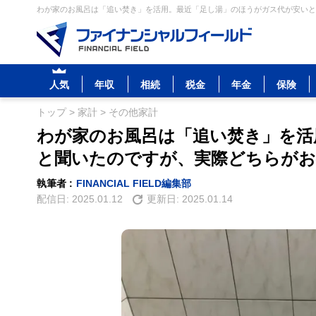
わが家のお風呂は「追い焚き」を活用。最近「足し湯」のほうがガス代が安いと聞
人気
年収
相続
税金
年金
保険
トップ
>
家計
>
その他家計
わが家のお風呂は「追い焚き」を活
と聞いたのですが、実際どちらがお
執筆者 :
FINANCIAL FIELD編集部
配信日:
2025.01.12
更新日:
2025.01.14