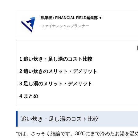
執筆者 : FINANCIAL FIELD編集部 ▼
ファイナンシャルプランナー
FinancialField編集部は、金融、経済に関する記
るようわかりやすく発信しています。
編集部のメンバーは、ファイナンシャルプランナーの資格
案から記事掲載まですべての工程に関わることで、読者目
1
追い炊き・足し湯のコスト比較
FinancialFieldの特徴は、ファイナンシャルプラ
2
追い炊きのメリット・デメリット
ー、公認会計士、社会保険労務士、行政書士、投資アナリ
え、むずかしく感じられる年金や税金、相続、保険、ロー
3
足し湯のメリット・デメリット
このように編集経験豊富なメンバーと金融や経済に精通し
4
まとめ
と、読み応えのあるコンテンツと確かな情報発信を実現し
私たちは、快適でより良い生活のアイデアを提供するお金
追い炊き・足し湯のコスト比較
では、さっそく結論です。30℃にまで冷めたお湯を温