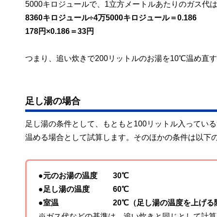
5000キロジュールで、1立方メートルあたりのガス代は
8360キロジュール÷4万5000キロジュール＝0.186
178円×0.186＝33円
つまり、追い炊きで200リットルのお湯を10℃温め直
足し湯の場合
足し湯の条件として、もともと100リットル入っている
温める場合として試算します。そのほかの条件は以下
●元のお湯の温度 30℃
●足し湯の温度 60℃
●室温 20℃（足し湯の温度を上げる際
※ガス代などの基準は、追い炊きと同じとして計算