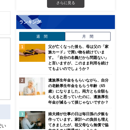
さらに見る
ランキング
解でき
週 間
月 間
父が亡くなった後も、母は父の「家
画立
族カード」で買い物を続けていま
す。「自分の名義だから問題ない」
と言いますが、このまま利用を続け
ンナ
てもよいのでしょうか？
迎
遺族厚生年金をもらいながら、自分
こ
の老齢厚生年金をもらう年齢（65
歳）になりました。両方とも全額も
らえると思っていたのに、遺族厚生
年金が減るって損じゃないですか？
娘夫婦が仕事の日は毎日孫の夕飯を
作っています。家計への負担も増え
てきましたが、祖父母なら無償で協
安い