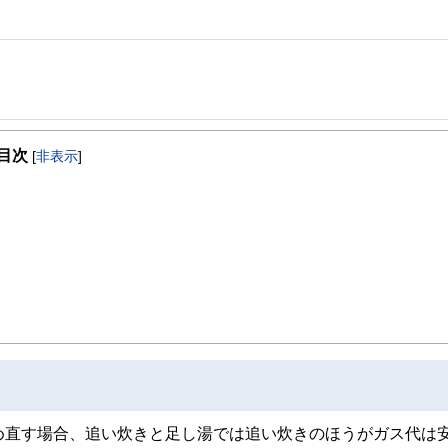
事を、日々の暮らしにどのような影響を与えるかという視点で、お金の知識がない方でも理
目次
[
非表示
]
取得者を中心に「お金や暮らし」に関する書籍・雑誌の編集経験者で構成され、企
線のコンテンツを追求しています。
ンナー、弁護士、税理士、宅地建物取引士、相続診断士、住宅ローンアドバイザー、DCプラ
スト、キャリアコンサルタントなど150名以上の有資格者を執筆者・監修者として
ンなどの話をわかりやすく発信している点です。
た執筆者・監修者による執筆体制を築くことで、内容のわかりやすさはもちろんの
ています。
のコンシェルジュを目指します。
め直す場合、追い炊きと足し湯では追い炊きのほうがガス代は