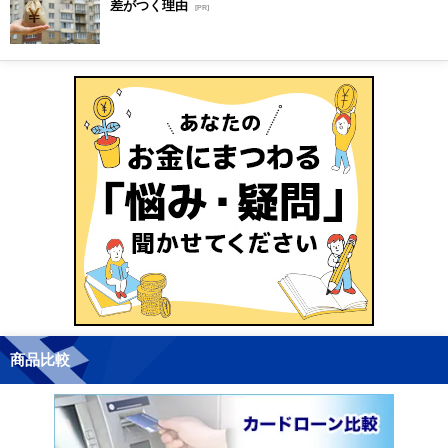
差がつく理由
[PR]
商品比較