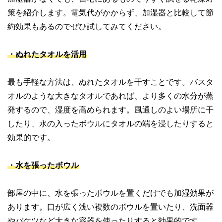
やすさはもちろんのこと、読み応えのあるコンテンツと確か
策を紹介します。電気代がかからず、加湿器と比較して節
な情報発信を実現しています。
約効果もあるのでぜひ試してみてください。
私たちは、快適でより良い生活のアイデアを提供するお金の
コンシェルジュを目指します。
・ぬれたタオルを活用
最も手軽な方法は、ぬれたタオルを干すことです。バスタ
オルのような大きなタオルであれば、より多くの水分が蒸
発するので、湿度を高められます。風通しのよい場所に干
したり、水の入ったボウルにタオルの端を浸したりすると
効果的です。
・水を張ったボウル
部屋の中に、水を張ったボウルを置くだけでも加湿効果が
あります。口が広く浅い複数のボウルを置いたり、洗面器
やバケツなど大きな容器を使ったりすると効果的です。