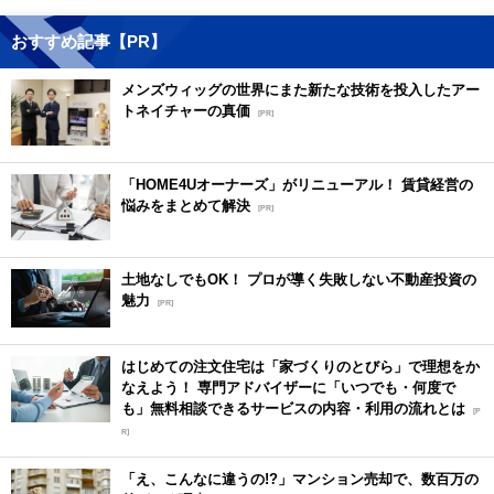
おすすめ記事【PR】
メンズウィッグの世界にまた新たな技術を投入したアー
トネイチャーの真価
[PR]
「HOME4Uオーナーズ」がリニューアル！ 賃貸経営の
悩みをまとめて解決
[PR]
土地なしでもOK！ プロが導く失敗しない不動産投資の
魅力
[PR]
はじめての注文住宅は「家づくりのとびら」で理想をか
なえよう！ 専門アドバイザーに「いつでも・何度で
も」無料相談できるサービスの内容・利用の流れとは
[P
R]
「え、こんなに違うの!?」マンション売却で、数百万の