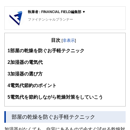
執筆者 : FINANCIAL FIELD編集部 ▼
ファイナンシャルプランナー
FinancialField編集部は、金融、経済に関する記事を、日々
の暮らしにどのような影響を与えるかという視点で、お金の
目次
知識がない方でも理解できるようわかりやすく発信していま
[
非表示
]
す。
1
部屋の乾燥を防ぐお手軽テクニック
編集部のメンバーは、ファイナンシャルプランナーの資格取
得者を中心に「お金や暮らし」に関する書籍・雑誌の編集経
2
加湿器の電気代
験者で構成され、企画立案から記事掲載まですべての工程に
関わることで、読者目線のコンテンツを追求しています。
3
加湿器の選び方
FinancialFieldの特徴は、ファイナンシャルプランナー、弁
4
電気代節約のポイント
護士、税理士、宅地建物取引士、相続診断士、住宅ローンア
ドバイザー、DCプランナー、公認会計士、社会保険労務
士、行政書士、投資アナリスト、キャリアコンサルタントな
5
電気代を節約しながら乾燥対策をしていこう
ど150名以上の有資格者を執筆者・監修者として迎え、むず
かしく感じられる年金や税金、相続、保険、ローンなどの話
をわかりやすく発信している点です。
部屋の乾燥を防ぐお手軽テクニック
このように編集経験豊富なメンバーと金融や経済に精通した
執筆者・監修者による執筆体制を築くことで、内容のわかり
加湿器がなくても、自宅にあるもので今すぐ試せる乾燥対