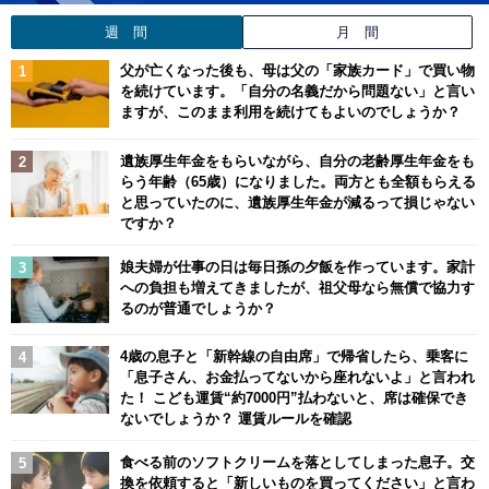
週 間
月 間
父が亡くなった後も、母は父の「家族カード」で買い物
を続けています。「自分の名義だから問題ない」と言い
ますが、このまま利用を続けてもよいのでしょうか？
遺族厚生年金をもらいながら、自分の老齢厚生年金をも
らう年齢（65歳）になりました。両方とも全額もらえる
と思っていたのに、遺族厚生年金が減るって損じゃない
ですか？
娘夫婦が仕事の日は毎日孫の夕飯を作っています。家計
への負担も増えてきましたが、祖父母なら無償で協力す
るのが普通でしょうか？
4歳の息子と「新幹線の自由席」で帰省したら、乗客に
「息子さん、お金払ってないから座れないよ」と言われ
た！ こども運賃“約7000円”払わないと、席は確保でき
ないでしょうか？ 運賃ルールを確認
食べる前のソフトクリームを落としてしまった息子。交
換を依頼すると「新しいものを買ってください」と言わ