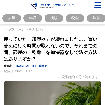
人気
年収
相続
税金
年金
トップ
>
家計
>
その他家計
使っていた「加湿器」が壊れました…。買い
替えに行く時間が取れないので、それまでの
間、部屋の「乾燥」を加湿器なしで防ぐ方法
はありますか？
執筆者 :
FINANCIAL FIELD編集部
配信日:
2025.01.17
この記事は約
4
分で読めます。