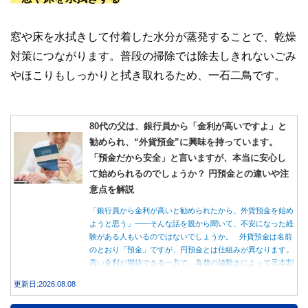
窓や床を水拭きして付着した水分が蒸発することで、乾燥
対策につながります。普段の掃除では除去しきれないごみ
やほこりもしっかりと拭き取れるため、一石二鳥です。
80代の父は、銀行員から「金利が高いですよ」と
勧められ、“外貨預金”に興味を持っています。
「預金だから安全」と言いますが、本当に安心し
て始められるのでしょうか？ 円預金との違いや注
意点を解説
「銀行員から金利が高いと勧められたから、外貨預金を始め
ようと思う」――そんな話を親から聞いて、不安になった経
験がある人もいるのではないでしょうか。 外貨預金は名前
のとおり「預金」ですが、円預金とは仕組みが異なります。
高い金利が期待できる一方で、為替の値動きによって元本割
れする可能性もあります。 この記事では、外貨預金の仕組
更新日:2026.08.08
みや円預金との違い、始める前に知っておきたい注意点を分
かりやすく解説します。