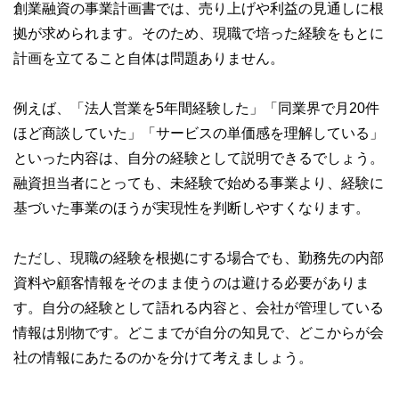
創業融資の事業計画書では、売り上げや利益の見通しに根
やすさはもちろんのこと、読み応えのあるコンテンツと確か
な情報発信を実現しています。
拠が求められます。そのため、現職で培った経験をもとに
私たちは、快適でより良い生活のアイデアを提供するお金の
計画を立てること自体は問題ありません。
コンシェルジュを目指します。
例えば、「法人営業を5年間経験した」「同業界で月20件
ほど商談していた」「サービスの単価感を理解している」
といった内容は、自分の経験として説明できるでしょう。
融資担当者にとっても、未経験で始める事業より、経験に
基づいた事業のほうが実現性を判断しやすくなります。
ただし、現職の経験を根拠にする場合でも、勤務先の内部
資料や顧客情報をそのまま使うのは避ける必要がありま
す。自分の経験として語れる内容と、会社が管理している
情報は別物です。どこまでが自分の知見で、どこからが会
社の情報にあたるのかを分けて考えましょう。