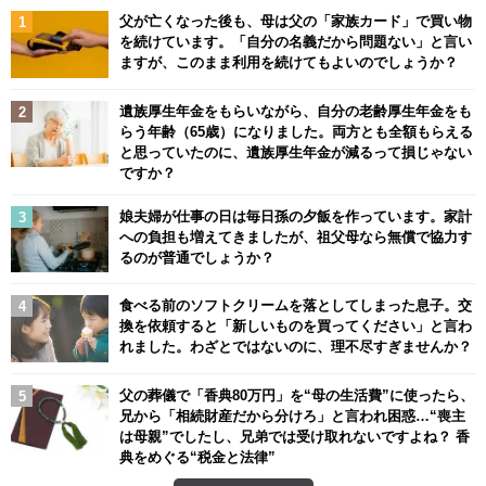
父が亡くなった後も、母は父の「家族カード」で買い物
を続けています。「自分の名義だから問題ない」と言い
ますが、このまま利用を続けてもよいのでしょうか？
遺族厚生年金をもらいながら、自分の老齢厚生年金をも
らう年齢（65歳）になりました。両方とも全額もらえる
と思っていたのに、遺族厚生年金が減るって損じゃない
ですか？
娘夫婦が仕事の日は毎日孫の夕飯を作っています。家計
への負担も増えてきましたが、祖父母なら無償で協力す
るのが普通でしょうか？
食べる前のソフトクリームを落としてしまった息子。交
換を依頼すると「新しいものを買ってください」と言わ
れました。わざとではないのに、理不尽すぎませんか？
父の葬儀で「香典80万円」を“母の生活費”に使ったら、
兄から「相続財産だから分けろ」と言われ困惑…“喪主
は母親”でしたし、兄弟では受け取れないですよね？ 香
典をめぐる“税金と法律”