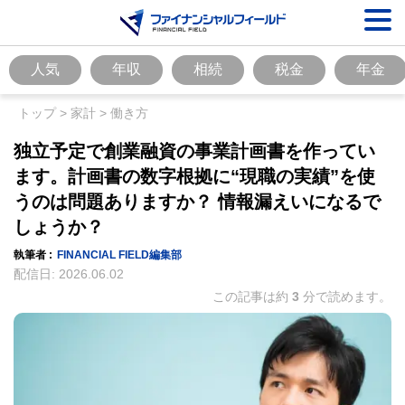
人気
年収
相続
税金
年金
トップ
>
家計
>
働き方
独立予定で創業融資の事業計画書を作ってい
ます。計画書の数字根拠に“現職の実績”を使
うのは問題ありますか？ 情報漏えいになるで
しょうか？
執筆者 :
FINANCIAL FIELD編集部
配信日:
2026.06.02
この記事は約
3
分で読めます。