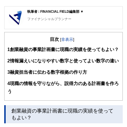
執筆者 : FINANCIAL FIELD編集部 ▼
ファイナンシャルプランナー
FinancialField編集部は、金融、経済に関する記事を、日々
の暮らしにどのような影響を与えるかという視点で、お金の
目次
知識がない方でも理解できるようわかりやすく発信していま
[
非表示
]
す。
1
創業融資の事業計画書に現職の実績を使ってもよい？
編集部のメンバーは、ファイナンシャルプランナーの資格取
得者を中心に「お金や暮らし」に関する書籍・雑誌の編集経
2
情報漏えいになりやすい数字と使ってよい数字の違い
験者で構成され、企画立案から記事掲載まですべての工程に
関わることで、読者目線のコンテンツを追求しています。
3
融資担当者に伝わる数字根拠の作り方
FinancialFieldの特徴は、ファイナンシャルプランナー、弁
4
現職の情報を守りながら、説得力のある計画書を作ろ
護士、税理士、宅地建物取引士、相続診断士、住宅ローンア
ドバイザー、DCプランナー、公認会計士、社会保険労務
う
士、行政書士、投資アナリスト、キャリアコンサルタントな
ど150名以上の有資格者を執筆者・監修者として迎え、むず
かしく感じられる年金や税金、相続、保険、ローンなどの話
をわかりやすく発信している点です。
創業融資の事業計画書に現職の実績を使って
もよい？
このように編集経験豊富なメンバーと金融や経済に精通した
執筆者・監修者による執筆体制を築くことで、内容のわかり