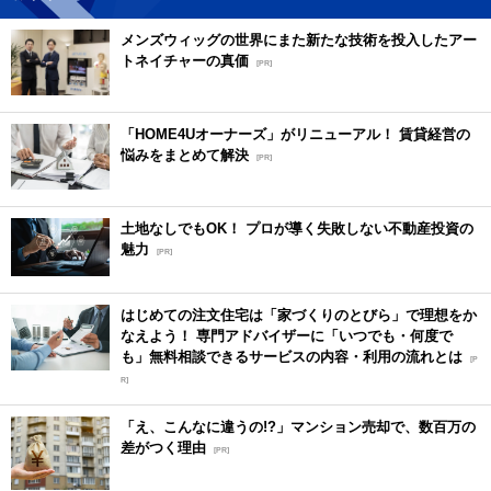
メンズウィッグの世界にまた新たな技術を投入したアー
トネイチャーの真価
[PR]
「HOME4Uオーナーズ」がリニューアル！ 賃貸経営の
悩みをまとめて解決
[PR]
土地なしでもOK！ プロが導く失敗しない不動産投資の
魅力
[PR]
はじめての注文住宅は「家づくりのとびら」で理想をか
なえよう！ 専門アドバイザーに「いつでも・何度で
も」無料相談できるサービスの内容・利用の流れとは
[P
R]
「え、こんなに違うの!?」マンション売却で、数百万の
差がつく理由
[PR]