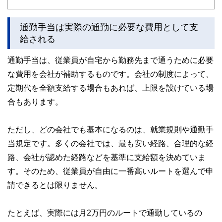
ど150名以上の有資格者を執筆者・監修者として迎え、むず
かしく感じられる年金や税金、相続、保険、ローンなどの話
をわかりやすく発信している点です。
通勤手当は実際の通勤に必要な費用として支
給される
このように編集経験豊富なメンバーと金融や経済に精通した
執筆者・監修者による執筆体制を築くことで、内容のわかり
通勤手当は、従業員が自宅から勤務先まで通うために必要
やすさはもちろんのこと、読み応えのあるコンテンツと確か
な情報発信を実現しています。
な費用を会社が補助するものです。会社の制度によって、
私たちは、快適でより良い生活のアイデアを提供するお金の
定期代を全額支給する場合もあれば、上限を設けている場
コンシェルジュを目指します。
合もあります。
ただし、どの会社でも基本になるのは、就業規則や通勤手
当規定です。多くの会社では、最も安い経路、合理的な経
路、会社が認めた経路などを基準に支給額を決めていま
す。そのため、従業員が自由に一番高いルートを選んで申
請できるとは限りません。
たとえば、実際には月2万円のルートで通勤しているの