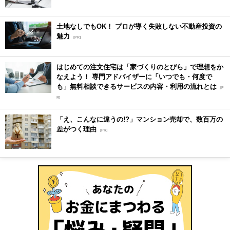
土地なしでもOK！ プロが導く失敗しない不動産投資の
魅力
[PR]
はじめての注文住宅は「家づくりのとびら」で理想をか
なえよう！ 専門アドバイザーに「いつでも・何度で
も」無料相談できるサービスの内容・利用の流れとは
[P
R]
「え、こんなに違うの!?」マンション売却で、数百万の
差がつく理由
[PR]