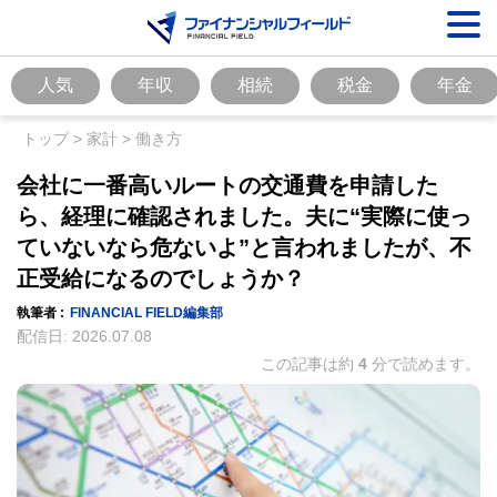
人気
年収
相続
税金
年金
トップ
>
家計
>
働き方
会社に一番高いルートの交通費を申請した
ら、経理に確認されました。夫に“実際に使っ
ていないなら危ないよ”と言われましたが、不
正受給になるのでしょうか？
執筆者 :
FINANCIAL FIELD編集部
配信日:
2026.07.08
この記事は約
4
分で読めます。