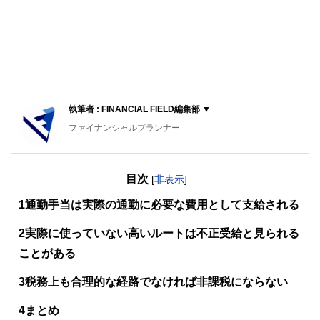
執筆者 : FINANCIAL FIELD編集部 ▼
ファイナンシャルプランナー
FinancialField編集部は、金融、経済に関する記事を、日々
の暮らしにどのような影響を与えるかという視点で、お金の
目次
知識がない方でも理解できるようわかりやすく発信していま
[
非表示
]
す。
1
通勤手当は実際の通勤に必要な費用として支給される
編集部のメンバーは、ファイナンシャルプランナーの資格取
得者を中心に「お金や暮らし」に関する書籍・雑誌の編集経
2
実際に使っていない高いルートは不正受給と見られる
験者で構成され、企画立案から記事掲載まですべての工程に
ことがある
関わることで、読者目線のコンテンツを追求しています。
FinancialFieldの特徴は、ファイナンシャルプランナー、弁
3
税務上も合理的な経路でなければ非課税にならない
護士、税理士、宅地建物取引士、相続診断士、住宅ローンア
ドバイザー、DCプランナー、公認会計士、社会保険労務
4
まとめ
士、行政書士、投資アナリスト、キャリアコンサルタントな