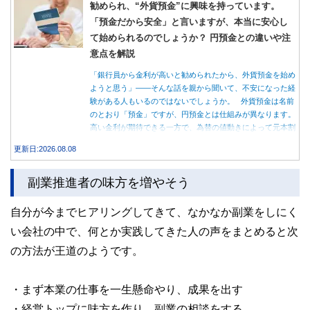
勧められ、“外貨預金”に興味を持っています。
「預金だから安全」と言いますが、本当に安心し
て始められるのでしょうか？ 円預金との違いや注
意点を解説
「銀行員から金利が高いと勧められたから、外貨預金を始め
ようと思う」――そんな話を親から聞いて、不安になった経
験がある人もいるのではないでしょうか。 外貨預金は名前
のとおり「預金」ですが、円預金とは仕組みが異なります。
高い金利が期待できる一方で、為替の値動きによって元本割
れする可能性もあります。 この記事では、外貨預金の仕組
更新日:2026.08.08
みや円預金との違い、始める前に知っておきたい注意点を分
かりやすく解説します。
副業推進者の味方を増やそう
自分が今までヒアリングしてきて、なかなか副業をしにく
い会社の中で、何とか実践してきた人の声をまとめると次
の方法が王道のようです。
・まず本業の仕事を一生懸命やり、成果を出す
・経営トップに味方を作り、副業の相談をする