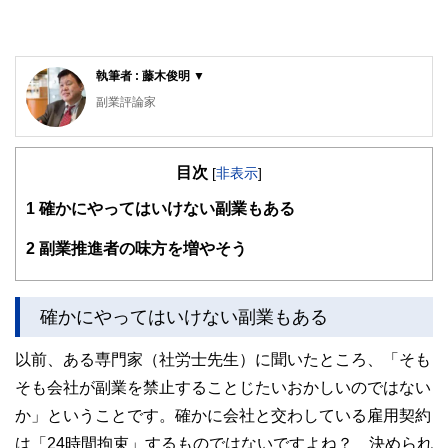
執筆者 : 藤木俊明 ▼
副業評論家
明治大学リバティアカデミー講師
ビジネスコンテンツ制作の有限会社ガーデンシティ・プラン
目次
ニングを28年間経営。その実績から明治大学リバティアカデ
[
非表示
]
ミーでライティングの講師をつとめています。7年前から
1
確かにやってはいけない副業もある
「ローリスク独立」の執筆活動をはじめ、副業・起業関連の
記事を夕刊フジ、東洋経済などに寄稿しています。副業解禁
時代を迎え、「収入の多角化」こそほんとうの働き方改革だ
2
副業推進者の味方を増やそう
と考えています。
確かにやってはいけない副業もある
以前、ある専門家（社労士先生）に聞いたところ、「そも
そも会社が副業を禁止することじたいおかしいのではない
か」ということです。確かに会社と交わしている雇用契約
は「24時間拘束」するものではないですよね？ 決められ