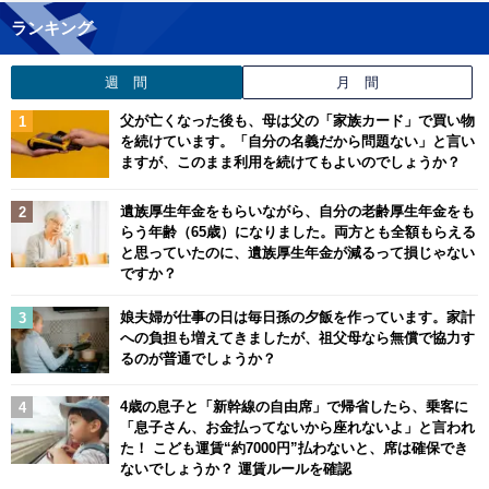
ランキング
週 間
月 間
父が亡くなった後も、母は父の「家族カード」で買い物
を続けています。「自分の名義だから問題ない」と言い
ますが、このまま利用を続けてもよいのでしょうか？
遺族厚生年金をもらいながら、自分の老齢厚生年金をも
らう年齢（65歳）になりました。両方とも全額もらえる
と思っていたのに、遺族厚生年金が減るって損じゃない
ですか？
娘夫婦が仕事の日は毎日孫の夕飯を作っています。家計
への負担も増えてきましたが、祖父母なら無償で協力す
るのが普通でしょうか？
4歳の息子と「新幹線の自由席」で帰省したら、乗客に
「息子さん、お金払ってないから座れないよ」と言われ
た！ こども運賃“約7000円”払わないと、席は確保でき
ないでしょうか？ 運賃ルールを確認