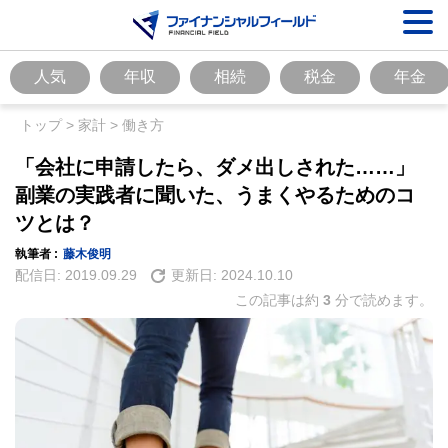
人気
年収
相続
税金
年金
トップ
>
家計
>
働き方
「会社に申請したら、ダメ出しされた……」
副業の実践者に聞いた、うまくやるためのコ
ツとは？
執筆者 :
藤木俊明
配信日:
2019.09.29
更新日:
2024.10.10
この記事は約
3
分で読めます。