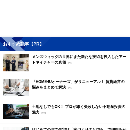
おすすめ記事【PR】
メンズウィッグの世界にまた新たな技術を投入したアー
トネイチャーの真価
[PR]
「HOME4Uオーナーズ」がリニューアル！ 賃貸経営の
悩みをまとめて解決
[PR]
土地なしでもOK！ プロが導く失敗しない不動産投資の
魅力
[PR]
はじめての注文住宅は「家づくりのとびら」で理想をか