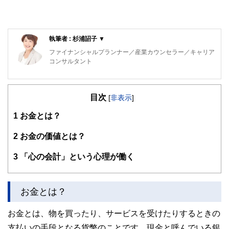
執筆者 : 杉浦詔子 ▼
ファイナンシャルプランナー／産業カウンセラー／キャリア
コンサルタント
「働く人たちを応援するファイナンシャルプランナー／カウ
ンセラー」として、働くことを考えている方からリタイアさ
目次
れた方を含めた働く人たちとその家族のためのファイナンシ
[
非表示
]
ャルプランニングやカウンセリングを行っております。
1
お金とは？
２００５年にＣＦＰ(R)資格を取得し、家計相談やセミナー
などのＦＰ活動を開始しました。２０１２年に「みはまライ
2
お金の価値とは？
フプランニング」を設立、２０１３年よりファイナンシャル
カウンセラーとして活動しています。
3
「心の会計」という心理が働く
お金とは？
お金とは、物を買ったり、サービスを受けたりするときの
支払いの手段となる貨幣のことです。現金と呼んでいる銀