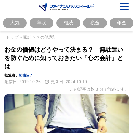
人気
年収
相続
税金
年金
トップ
>
家計
>
その他家計
お金の価値はどうやって決まる？ 無駄遣い
を防ぐために知っておきたい「心の会計」と
は
執筆者 :
杉浦詔子
配信日:
2019.10.26
更新日:
2024.10.10
この記事は約
3
分で読めます。