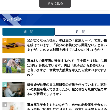
さらに見る
ランキング
週 間
月 間
父が亡くなった後も、母は父の「家族カード」で買い物
を続けています。「自分の名義だから問題ない」と言い
ますが、このまま利用を続けてもよいのでしょうか？
家族3人で義実家に帰省するたび、手土産とは別に「1日
1万円」を包んでいます。夫は「親子だから必要ない」
と言いますが、食費や光熱費を考えたら渡すべきですよ
ね？
娘夫婦が仕事の日は毎日孫の夕飯を作っています。家計
への負担も増えてきましたが、祖父母なら無償で協力す
るのが普通でしょうか？
遺族厚生年金をもらいながら、自分の老齢厚生年金をも
らう年齢（65歳）になりました。両方とも全額もらえる