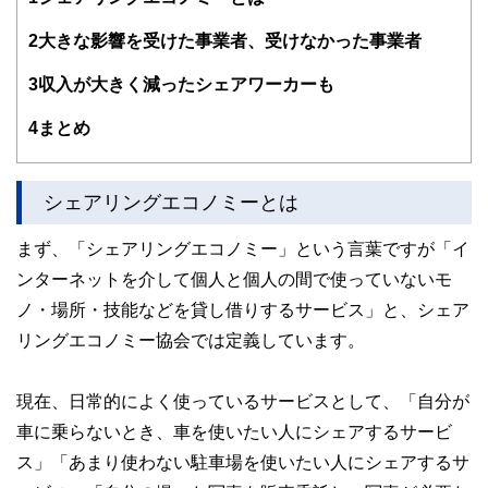
記事を夕刊フジ、東洋経済などに寄稿しています。副業解禁
時代を迎え、「収入の多角化」こそほんとうの働き方改革だ
2
大きな影響を受けた事業者、受けなかった事業者
と考えています。
3
収入が大きく減ったシェアワーカーも
4
まとめ
シェアリングエコノミーとは
まず、「シェアリングエコノミー」という言葉ですが「イ
ンターネットを介して個人と個人の間で使っていないモ
ノ・場所・技能などを貸し借りするサービス」と、シェア
リングエコノミー協会では定義しています。
現在、日常的によく使っているサービスとして、「自分が
車に乗らないとき、車を使いたい人にシェアするサービ
ス」「あまり使わない駐車場を使いたい人にシェアするサ