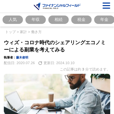
人気
年収
相続
税金
年金
トップ
>
家計
>
働き方
ウィズ・コロナ時代のシェアリングエコノミ
ーによる副業を考えてみる
執筆者 :
藤木俊明
配信日:
2020.07.26
更新日:
2024.10.10
この記事は約
3
分で読めます。