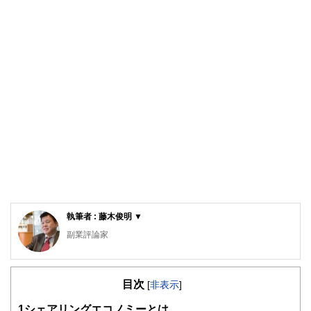
執筆者 : 藤木俊明 ▼
副業評論家
明治大学リバティアカデミー講師
ビジネスコンテンツ制作の有限会社ガーデンシティ・プラン
目次
ニングを28年間経営。その実績から明治大学リバティアカデ
[
非表示
]
ミーでライティングの講師をつとめています。7年前から
1
シェアリングエコノミーとは
「ローリスク独立」の執筆活動をはじめ、副業・起業関連の