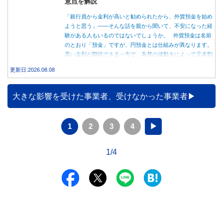
意点を解説
「銀行員から金利が高いと勧められたから、外貨預金を始め
ようと思う」――そんな話を親から聞いて、不安になった経
験がある人もいるのではないでしょうか。 外貨預金は名前
のとおり「預金」ですが、円預金とは仕組みが異なります。
高い金利が期待できる一方で、為替の値動きによって元本割
れする可能性もあります。 この記事では、外貨預金の仕組
更新日:2026.08.08
みや円預金との違い、始める前に知っておきたい注意点を分
かりやすく解説します。
大きな影響を受けた事業者、受けなかった事業者
1
2
3
4
▶
1/4