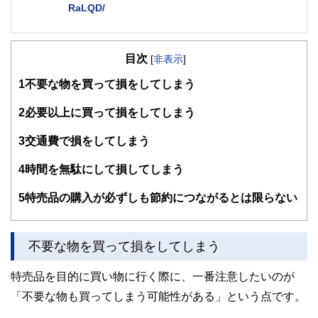
RaLQD/
２級ファイナンシャルプランナー
大学在学中から行政書士、２級FP技能士、宅建士の資格を
目次
活かして活動を始める。
[
非表示
]
現在では行政書士・ファイナンシャルプランナーとして活躍
1
不要な物を買って損をしてしまう
する傍ら、フリーライターとして精力的に活動中。広範な知
識をもとに市民法務から企業法務まで幅広く手掛ける。
2
必要以上に買って損をしてしまう
3
交通費で損をしてしまう
4
時間を無駄にして損してしまう
5
特売品の購入が必ずしも節約につながるとは限らない
不要な物を買って損をしてしまう
特売品を目的に買い物に行く際に、一番注意したいのが
「不要な物も買ってしまう可能性がある」という点です。