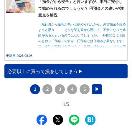
「預金だから安全」と言いますが、本当に安心し
て始められるのでしょうか？ 円預金との違いや注
意点を解説
「銀行員から金利が高いと勧められたから、外貨預金を始め
ようと思う」――そんな話を親から聞いて、不安になった経
験がある人もいるのではないでしょうか。 外貨預金は名前
のとおり「預金」ですが、円預金とは仕組みが異なります。
高い金利が期待できる一方で、為替の値動きによって元本割
れする可能性もあります。 この記事では、外貨預金の仕組
更新日:2026.08.08
みや円預金との違い、始める前に知っておきたい注意点を分
かりやすく解説します。
必要以上に買って損をしてしまう
1
2
3
4
5
▶
1/5