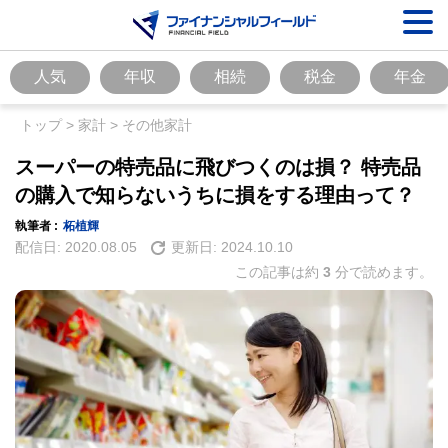
人気
年収
相続
税金
年金
トップ
>
家計
>
その他家計
スーパーの特売品に飛びつくのは損？ 特売品
の購入で知らないうちに損をする理由って？
執筆者 :
柘植輝
配信日:
2020.08.05
更新日:
2024.10.10
この記事は約
3
分で読めます。