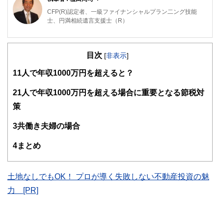
CFP(R)認定者、一級ファイナンシャルプラン二ング技能
士、円満相続遺言支援士（R）
外資系IT企業を経て、FPとして「PCとFPオフィス植田」を
起業。独立系のFPとして常に相談者の利益と希望を最優先
目次
に考え、ライフプランをご提案します。
[
非表示
]
お客様に「相談して良かった」と言っていただけるよう、
1
1人で年収1000万円を超えると？
日々努力しています。
2
1人で年収1000万円を超える場合に重要となる節税対
策
3
共働き夫婦の場合
4
まとめ
土地なしでもOK！ プロが導く失敗しない不動産投資の魅
力 [PR]