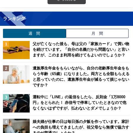
ランキング
週 間
月 間
父が亡くなった後も、母は父の「家族カード」で買い物
を続けています。「自分の名義だから問題ない」と言い
ますが、このまま利用を続けてもよいのでしょうか？
遺族厚生年金をもらいながら、自分の老齢厚生年金をも
らう年齢（65歳）になりました。両方とも全額もらえる
と思っていたのに、遺族厚生年金が減るって損じゃない
ですか？
運転中に「LINE」の返信をしたら、反則金「1万8000
円」をとられた！ 赤信号で停車していたときなので危
なくないはずですが、払わないとダメでしょうか？
娘夫婦が仕事の日は毎日孫の夕飯を作っています。家計
への負担も増えてきましたが、祖父母なら無償で協力す
るのが普通でしょうか？