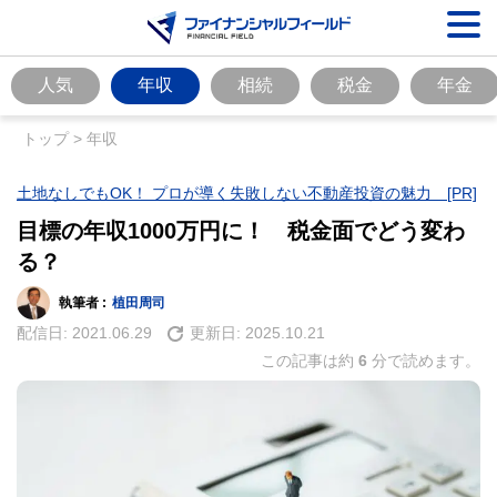
人気
年収
相続
税金
年金
トップ
>
年収
土地なしでもOK！ プロが導く失敗しない不動産投資の魅力 [PR]
目標の年収1000万円に！ 税金面でどう変わ
る？
執筆者 :
植田周司
配信日:
2021.06.29
更新日:
2025.10.21
この記事は約
6
分で読めます。