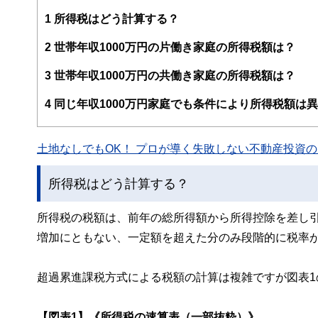
・CFP®
え、むずかしく感じられる年金や税金、相続、保険、ロー
・DC(確定拠出年金)プランナー
1
所得税はどう計算する？
このように編集経験豊富なメンバーと金融や経済に精通し
・住宅ローンアドバイザー
と、読み応えのあるコンテンツと確かな情報発信を実現し
・証券外務員
2
世帯年収1000万円の片働き家庭の所得税額は？
マネーコンサルタントとしての個人向け相談、NISA・iD
私たちは、快適でより良い生活のアイデアを提供するお金
るセミナー講師のほか、金融メディアへの執筆および監修に
3
世帯年収1000万円の共働き家庭の所得税額は？
以上の執筆・監修をこなしており、これまでの執筆・監修実
4
同じ年収1000万円家庭でも条件により所得税額は
土地なしでもOK！ プロが導く失敗しない不動産投資の魅
所得税はどう計算する？
所得税の税額は、前年の総所得額から所得控除を差し
増加にともない、一定額を超えた分のみ段階的に税率
超過累進課税方式による税額の計算は複雑ですが図表
【図表1】《所得税の速算表（一部抜粋）》