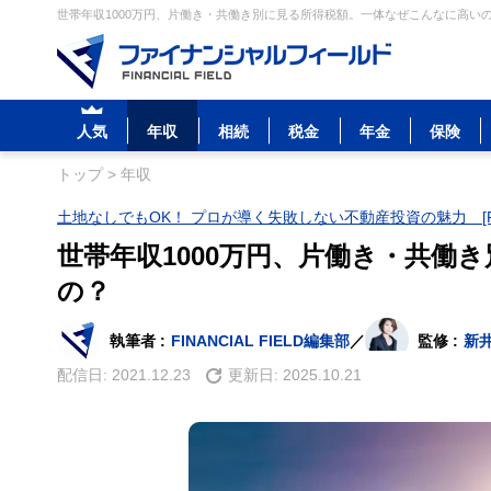
世帯年収1000万円、片働き・共働き別に見る所得税額。一体なぜこんなに高いの
人気
年収
相続
税金
年金
保険
トップ
>
年収
土地なしでもOK！ プロが導く失敗しない不動産投資の魅力 [P
世帯年収1000万円、片働き・共働
の？
執筆者 :
FINANCIAL FIELD編集部
／
監修 :
新
配信日:
2021.12.23
更新日:
2025.10.21