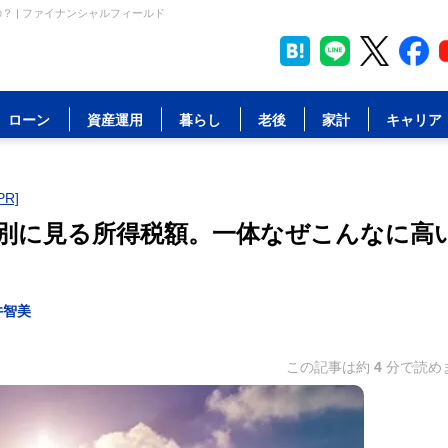
？ | ファイナンシャルフィールド
ローン
資産運用
暮らし
老後
家計
キャリア
R]
き別に見る所得税額。一体なぜこんなに高
井智美
この記事は約
4
分で読め