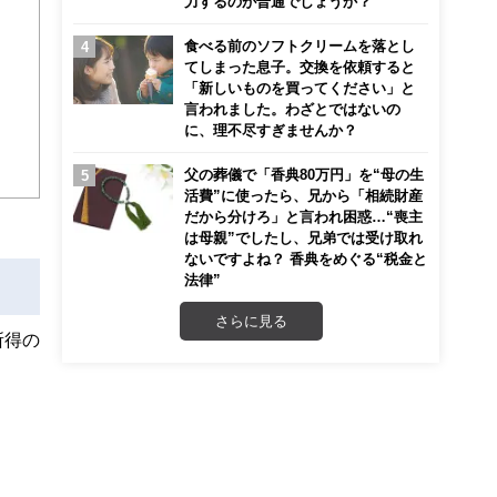
力するのが普通でしょうか？
こ
食べる前のソフトクリームを落とし
てしまった息子。交換を依頼すると
「新しいものを買ってください」と
言われました。わざとではないの
に、理不尽すぎませんか？
父の葬儀で「香典80万円」を“母の生
活費”に使ったら、兄から「相続財産
だから分けろ」と言われ困惑…“喪主
は母親”でしたし、兄弟では受け取れ
ないですよね？ 香典をめぐる“税金と
法律”
さらに見る
所得の