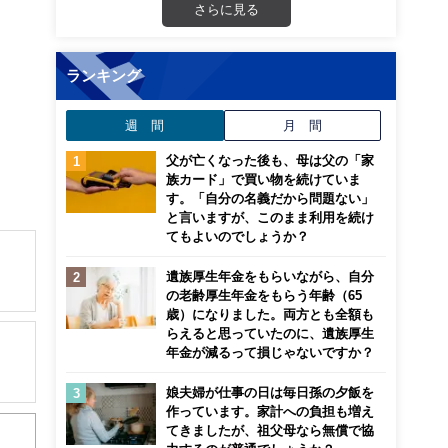
さらに見る
ランキング
週 間
月 間
父が亡くなった後も、母は父の「家
族カード」で買い物を続けていま
す。「自分の名義だから問題ない」
と言いますが、このまま利用を続け
てもよいのでしょうか？
遺族厚生年金をもらいながら、自分
の老齢厚生年金をもらう年齢（65
解でき
歳）になりました。両方とも全額も
らえると思っていたのに、遺族厚生
年金が減るって損じゃないですか？
画立
娘夫婦が仕事の日は毎日孫の夕飯を
作っています。家計への負担も増え
ンナ
てきましたが、祖父母なら無償で協
迎