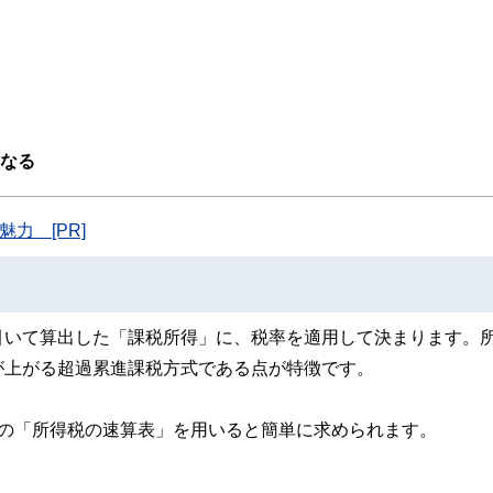
ンなどの話をわかりやすく発信している点です。
た執筆者・監修者による執筆体制を築くことで、内容のわかりやすさはもちろんの
ています。
eCoをはじめとした運用にまつわ
のコンシェルジュを目指します。
携わっている。現在年間200本
績は3,500本を超える。
異なる
力 [PR]
引いて算出した「課税所得」に、税率を適用して決まります。
が上がる超過累進課税方式である点が特徴です。
1の「所得税の速算表」を用いると簡単に求められます。