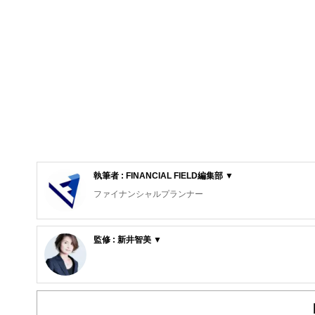
執筆者 : FINANCIAL FIELD編集部 ▼
ファイナンシャルプランナー
FinancialField編集部は、金融、経済に関する記
るようわかりやすく発信しています。
監修 : 新井智美 ▼
編集部のメンバーは、ファイナンシャルプランナーの資格
新井智美/トータルマネーコンサルタント
案から記事掲載まですべての工程に関わることで、読者目
公式サイト：
https://marron-financial.com/
（保有資格）
FinancialFieldの特徴は、ファイナンシャルプラ
・１級ファイナンシャル・プランニング技能士
ー、公認会計士、社会保険労務士、行政書士、投資アナリ