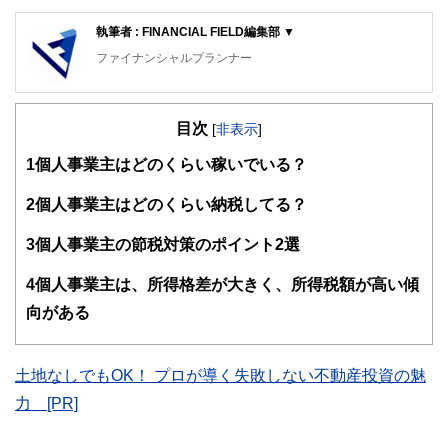
執筆者 : FINANCIAL FIELD編集部 ▼
ファイナンシャルプランナー
FinancialField編集部は、金融、経済に関する記事を、日々
の暮らしにどのような影響を与えるかという視点で、お金の
目次
知識がない方でも理解できるようわかりやすく発信していま
[
非表示
]
す。
1
個人事業主はどのくらい稼いでいる？
編集部のメンバーは、ファイナンシャルプランナーの資格取
得者を中心に「お金や暮らし」に関する書籍・雑誌の編集経
2
個人事業主はどのくらい納税してる？
験者で構成され、企画立案から記事掲載まですべての工程に
関わることで、読者目線のコンテンツを追求しています。
3
個人事業主の節税対策のポイント2選
FinancialFieldの特徴は、ファイナンシャルプランナー、弁
4
個人事業主は、所得格差が大きく、所得税額が高い傾
護士、税理士、宅地建物取引士、相続診断士、住宅ローンア
ドバイザー、DCプランナー、公認会計士、社会保険労務
向がある
士、行政書士、投資アナリスト、キャリアコンサルタントな
ど150名以上の有資格者を執筆者・監修者として迎え、むず
かしく感じられる年金や税金、相続、保険、ローンなどの話
土地なしでもOK！ プロが導く失敗しない不動産投資の魅
をわかりやすく発信している点です。
力 [PR]
このように編集経験豊富なメンバーと金融や経済に精通した
執筆者・監修者による執筆体制を築くことで、内容のわかり
やすさはもちろんのこと、読み応えのあるコンテンツと確か