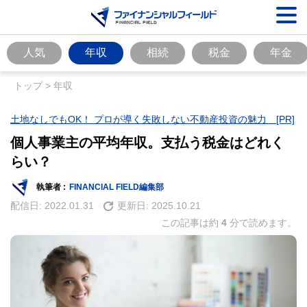
人気
年収
相続
税金
年金
トップ
>
年収
土地なしでもOK！ プロが導く失敗しない不動産投資の魅力 [PR]
個人事業主の平均年収。支払う税金はどれく
らい？
執筆者 :
FINANCIAL FIELD編集部
配信日:
2022.01.31
更新日:
2025.10.21
この記事は約
4
分で読めます。