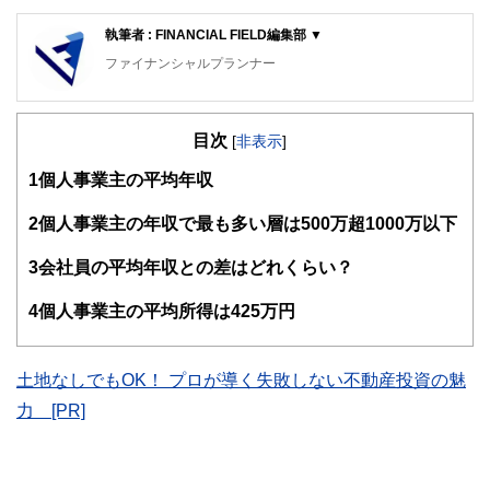
執筆者 : FINANCIAL FIELD編集部 ▼
ファイナンシャルプランナー
FinancialField編集部は、金融、経済に関する記事を、日々
の暮らしにどのような影響を与えるかという視点で、お金の
目次
知識がない方でも理解できるようわかりやすく発信していま
[
非表示
]
す。
1
個人事業主の平均年収
編集部のメンバーは、ファイナンシャルプランナーの資格取
得者を中心に「お金や暮らし」に関する書籍・雑誌の編集経
2
個人事業主の年収で最も多い層は500万超1000万以下
験者で構成され、企画立案から記事掲載まですべての工程に
関わることで、読者目線のコンテンツを追求しています。
3
会社員の平均年収との差はどれくらい？
FinancialFieldの特徴は、ファイナンシャルプランナー、弁
4
個人事業主の平均所得は425万円
護士、税理士、宅地建物取引士、相続診断士、住宅ローンア
ドバイザー、DCプランナー、公認会計士、社会保険労務
士、行政書士、投資アナリスト、キャリアコンサルタントな
ど150名以上の有資格者を執筆者・監修者として迎え、むず
土地なしでもOK！ プロが導く失敗しない不動産投資の魅
かしく感じられる年金や税金、相続、保険、ローンなどの話
力 [PR]
をわかりやすく発信している点です。
このように編集経験豊富なメンバーと金融や経済に精通した
執筆者・監修者による執筆体制を築くことで、内容のわかり
やすさはもちろんのこと、読み応えのあるコンテンツと確か