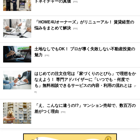
トネイチャーの真価
[PR]
「HOME4Uオーナーズ」がリニューアル！ 賃貸経営の
悩みをまとめて解決
[PR]
土地なしでもOK！ プロが導く失敗しない不動産投資の
魅力
[PR]
はじめての注文住宅は「家づくりのとびら」で理想をか
なえよう！ 専門アドバイザーに「いつでも・何度で
も」無料相談できるサービスの内容・利用の流れとは
[P
R]
「え、こんなに違うの!?」マンション売却で、数百万の
差がつく理由
[PR]