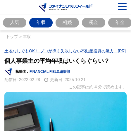
人気
年収
相続
税金
年金
トップ
>
年収
土地なしでもOK！ プロが導く失敗しない不動産投資の魅力 [PR]
個人事業主の平均年収はいくらぐらい？
執筆者 :
FINANCIAL FIELD編集部
配信日:
2022.02.28
更新日:
2025.10.21
この記事は約
4
分で読めます。