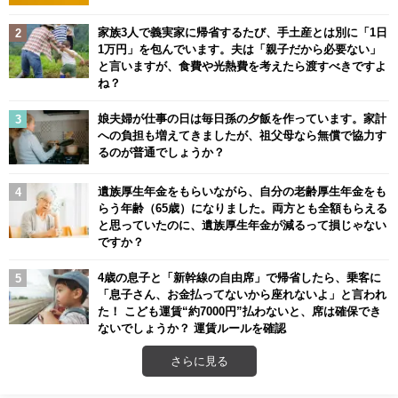
家族3人で義実家に帰省するたび、手土産とは別に「1日
1万円」を包んでいます。夫は「親子だから必要ない」
と言いますが、食費や光熱費を考えたら渡すべきですよ
ね？
娘夫婦が仕事の日は毎日孫の夕飯を作っています。家計
への負担も増えてきましたが、祖父母なら無償で協力す
るのが普通でしょうか？
遺族厚生年金をもらいながら、自分の老齢厚生年金をも
らう年齢（65歳）になりました。両方とも全額もらえる
と思っていたのに、遺族厚生年金が減るって損じゃない
ですか？
4歳の息子と「新幹線の自由席」で帰省したら、乗客に
「息子さん、お金払ってないから座れないよ」と言われ
た！ こども運賃“約7000円”払わないと、席は確保でき
ないでしょうか？ 運賃ルールを確認
さらに見る