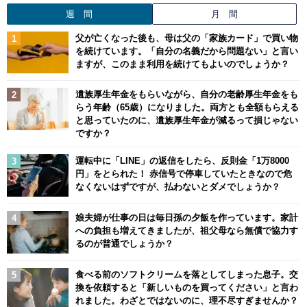
週 間
月 間
父が亡くなった後も、母は父の「家族カード」で買い物
を続けています。「自分の名義だから問題ない」と言い
ますが、このまま利用を続けてもよいのでしょうか？
遺族厚生年金をもらいながら、自分の老齢厚生年金をも
らう年齢（65歳）になりました。両方とも全額もらえる
と思っていたのに、遺族厚生年金が減るって損じゃない
ですか？
運転中に「LINE」の返信をしたら、反則金「1万8000
円」をとられた！ 赤信号で停車していたときなので危
なくないはずですが、払わないとダメでしょうか？
娘夫婦が仕事の日は毎日孫の夕飯を作っています。家計
への負担も増えてきましたが、祖父母なら無償で協力す
るのが普通でしょうか？
食べる前のソフトクリームを落としてしまった息子。交
換を依頼すると「新しいものを買ってください」と言わ
れました。わざとではないのに、理不尽すぎませんか？