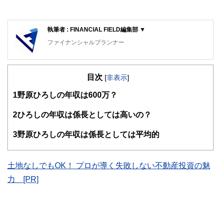
執筆者 : FINANCIAL FIELD編集部 ▼
ファイナンシャルプランナー
FinancialField編集部は、金融、経済に関する記事を、日々
の暮らしにどのような影響を与えるかという視点で、お金の
目次
知識がない方でも理解できるようわかりやすく発信していま
[
非表示
]
す。
1
野原ひろしの年収は600万？
編集部のメンバーは、ファイナンシャルプランナーの資格取
得者を中心に「お金や暮らし」に関する書籍・雑誌の編集経
2
ひろしの年収は係長としては高いの？
験者で構成され、企画立案から記事掲載まですべての工程に
関わることで、読者目線のコンテンツを追求しています。
3
野原ひろしの年収は係長としては平均的
FinancialFieldの特徴は、ファイナンシャルプランナー、弁
護士、税理士、宅地建物取引士、相続診断士、住宅ローンア
ドバイザー、DCプランナー、公認会計士、社会保険労務
土地なしでもOK！ プロが導く失敗しない不動産投資の魅
士、行政書士、投資アナリスト、キャリアコンサルタントな
力 [PR]
ど150名以上の有資格者を執筆者・監修者として迎え、むず
かしく感じられる年金や税金、相続、保険、ローンなどの話
をわかりやすく発信している点です。
このように編集経験豊富なメンバーと金融や経済に精通した