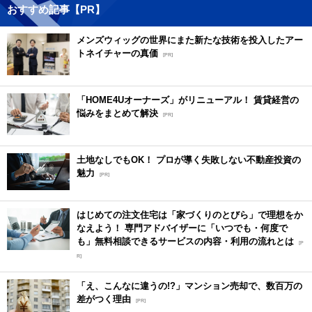
おすすめ記事【PR】
メンズウィッグの世界にまた新たな技術を投入したアー
トネイチャーの真価
[PR]
「HOME4Uオーナーズ」がリニューアル！ 賃貸経営の
悩みをまとめて解決
[PR]
土地なしでもOK！ プロが導く失敗しない不動産投資の
魅力
[PR]
はじめての注文住宅は「家づくりのとびら」で理想をか
なえよう！ 専門アドバイザーに「いつでも・何度で
も」無料相談できるサービスの内容・利用の流れとは
[P
R]
「え、こんなに違うの!?」マンション売却で、数百万の
差がつく理由
[PR]