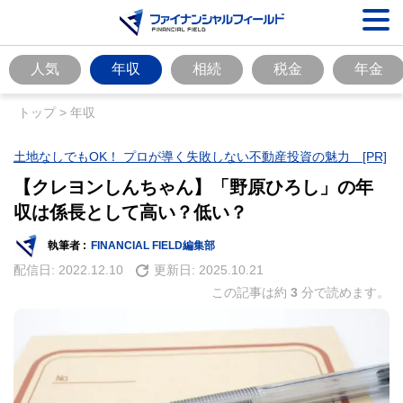
人気
年収
相続
税金
年金
トップ
>
年収
土地なしでもOK！ プロが導く失敗しない不動産投資の魅力 [PR]
【クレヨンしんちゃん】「野原ひろし」の年
収は係長として高い？低い？
執筆者 :
FINANCIAL FIELD編集部
配信日:
2022.12.10
更新日:
2025.10.21
この記事は約
3
分で読めます。