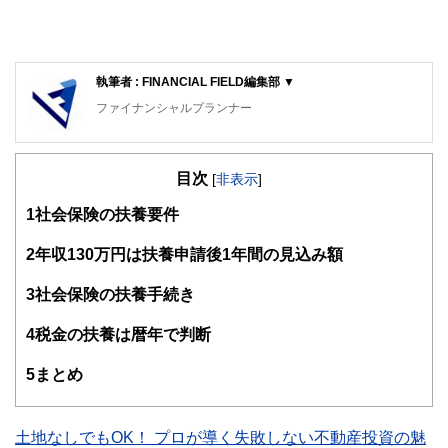
執筆者 : FINANCIAL FIELD編集部 ▼
ファイナンシャルプランナー
FinancialField編集部は、金融、経済に関する記事を、日々
の暮らしにどのような影響を与えるかという視点で、お金の
目次
知識がない方でも理解できるようわかりやすく発信していま
[
非表示
]
す。
1
社会保険の扶養要件
編集部のメンバーは、ファイナンシャルプランナーの資格取
得者を中心に「お金や暮らし」に関する書籍・雑誌の編集経
2
年収130万円は扶養申請後1年間の見込み額
験者で構成され、企画立案から記事掲載まですべての工程に
関わることで、読者目線のコンテンツを追求しています。
3
社会保険の扶養手続き
FinancialFieldの特徴は、ファイナンシャルプランナー、弁
4
税金の扶養は暦年で判断
護士、税理士、宅地建物取引士、相続診断士、住宅ローンア
ドバイザー、DCプランナー、公認会計士、社会保険労務
士、行政書士、投資アナリスト、キャリアコンサルタントな
5
まとめ
ど150名以上の有資格者を執筆者・監修者として迎え、むず
かしく感じられる年金や税金、相続、保険、ローンなどの話
をわかりやすく発信している点です。
土地なしでもOK！ プロが導く失敗しない不動産投資の魅