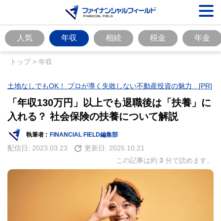
人気
年収
相続
税金
年金
トップ
>
年収
土地なしでもOK！ プロが導く失敗しない不動産投資の魅力 [PR]
「年収130万円」以上でも退職後は「扶養」に
入れる？ 社会保険の扶養について解説
執筆者 :
FINANCIAL FIELD編集部
配信日:
2023.03.23
更新日:
2025.10.21
この記事は約
3
分で読めます。