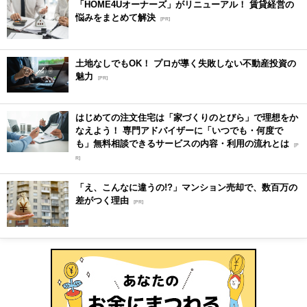
「HOME4Uオーナーズ」がリニューアル！ 賃貸経営の
悩みをまとめて解決
[PR]
土地なしでもOK！ プロが導く失敗しない不動産投資の
魅力
[PR]
はじめての注文住宅は「家づくりのとびら」で理想をか
なえよう！ 専門アドバイザーに「いつでも・何度で
も」無料相談できるサービスの内容・利用の流れとは
[P
R]
「え、こんなに違うの!?」マンション売却で、数百万の
差がつく理由
[PR]