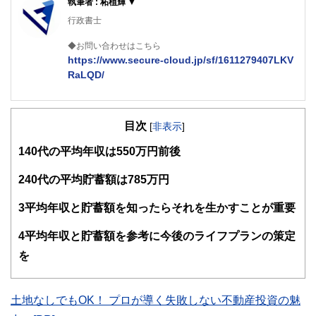
執筆者 : 柘植輝 ▼
行政書士
◆お問い合わせはこちら
https://www.secure-cloud.jp/sf/1611279407LKV
RaLQD/
２級ファイナンシャルプランナー
大学在学中から行政書士、２級FP技能士、宅建士の資格を
目次
活かして活動を始める。
[
非表示
]
現在では行政書士・ファイナンシャルプランナーとして活躍
1
40代の平均年収は550万円前後
する傍ら、フリーライターとして精力的に活動中。広範な知
識をもとに市民法務から企業法務まで幅広く手掛ける。
2
40代の平均貯蓄額は785万円
3
平均年収と貯蓄額を知ったらそれを生かすことが重要
4
平均年収と貯蓄額を参考に今後のライフプランの策定
を
土地なしでもOK！ プロが導く失敗しない不動産投資の魅