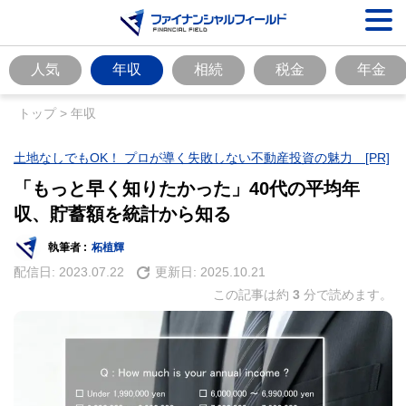
人気
年収
相続
税金
年金
トップ
>
年収
土地なしでもOK！ プロが導く失敗しない不動産投資の魅力 [PR]
「もっと早く知りたかった」40代の平均年
収、貯蓄額を統計から知る
執筆者 :
柘植輝
配信日:
2023.07.22
更新日:
2025.10.21
この記事は約
3
分で読めます。