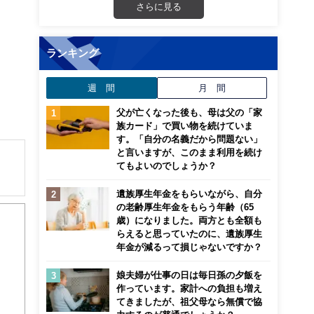
さらに見る
ランキング
週 間
月 間
父が亡くなった後も、母は父の「家
族カード」で買い物を続けていま
す。「自分の名義だから問題ない」
と言いますが、このまま利用を続け
てもよいのでしょうか？
遺族厚生年金をもらいながら、自分
解でき
の老齢厚生年金をもらう年齢（65
歳）になりました。両方とも全額も
画立
らえると思っていたのに、遺族厚生
年金が減るって損じゃないですか？
ンナ
娘夫婦が仕事の日は毎日孫の夕飯を
迎
作っています。家計への負担も増え
てきましたが、祖父母なら無償で協