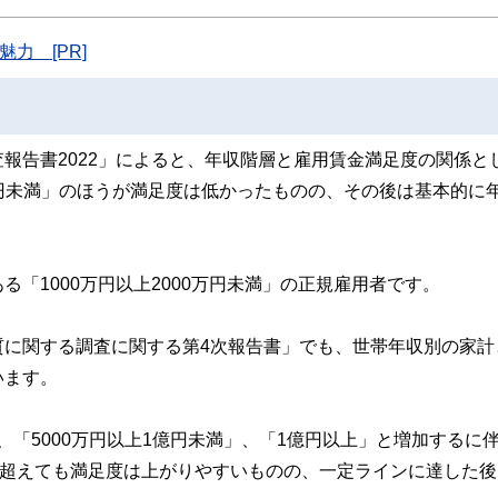
た執筆者・監修者による執筆体制を築くことで、内容のわかりやすさはもちろんの
ています。
力 [PR]
のコンシェルジュを目指します。
報告書2022」によると、年収階層と雇用賃金満足度の関係と
0万円未満」のほうが満足度は低かったものの、その後は基本的に
「1000万円以上2000万円未満」の正規雇用者です。
質に関する調査に関する第4次報告書」でも、世帯年収別の家計
います。
り、「5000万円以上1億円未満」、「1億円以上」と増加するに
を超えても満足度は上がりやすいものの、一定ラインに達した後