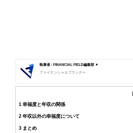
執筆者 : FINANCIAL FIELD編集部 ▼
ファイナンシャルプランナー
FinancialField編集部は、金融、経済に関する記
るようわかりやすく発信しています。
編集部のメンバーは、ファイナンシャルプランナーの資格
案から記事掲載まですべての工程に関わることで、読者目
1
幸福度と年収の関係
FinancialFieldの特徴は、ファイナンシャルプラ
2
年収以外の幸福度について
ー、公認会計士、社会保険労務士、行政書士、投資アナリ
え、むずかしく感じられる年金や税金、相続、保険、ロー
3
まとめ