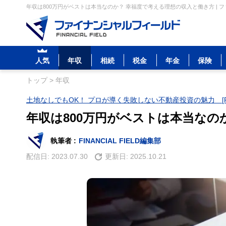
年収は800万円がベストは本当なのか？ 幸福度で考える理想の収入と働き方 | 
人気
年収
相続
税金
年金
保険
トップ
>
年収
土地なしでもOK！ プロが導く失敗しない不動産投資の魅力 [P
年収は800万円がベストは本当なの
執筆者 :
FINANCIAL FIELD編集部
配信日:
2023.07.30
更新日:
2025.10.21