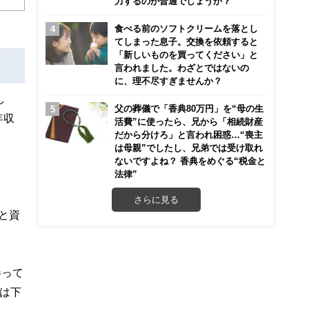
力するのが普通でしょうか？
こ
食べる前のソフトクリームを落とし
てしまった息子。交換を依頼すると
「新しいものを買ってください」と
言われました。わざとではないの
に、理不尽すぎませんか？
し
父の葬儀で「香典80万円」を“母の生
年収
活費”に使ったら、兄から「相続財産
だから分けろ」と言われ困惑…“喪主
は母親”でしたし、兄弟では受け取れ
ないですよね？ 香典をめぐる“税金と
法律”
さらに見る
と資
伴って
は下