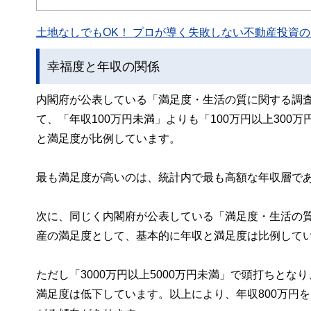
このように編集経験豊富なメンバーと金融や経済に精通し
と、読み応えのあるコンテンツと確かな情報発信を実現し
土地なしでもOK！ プロが導く失敗しない不動産投資の魅
私たちは、快適でより良い生活のアイデアを提供するお金
幸福度と年収の関係
内閣府が公表している「満足度・生活の質に関する調査
て、「年収100万円未満」よりも「100万円以上30
と満足度が比例しています。
最も満足度が高いのは、統計内で最も高額な年収層である
次に、同じく内閣府が公表している「満足度・生活の
産の満足度として、基本的に年収と満足度は比例して
ただし「3000万円以上5000万円未満」で頭打ちとな
満足度は低下しています。以上により、年収800万円